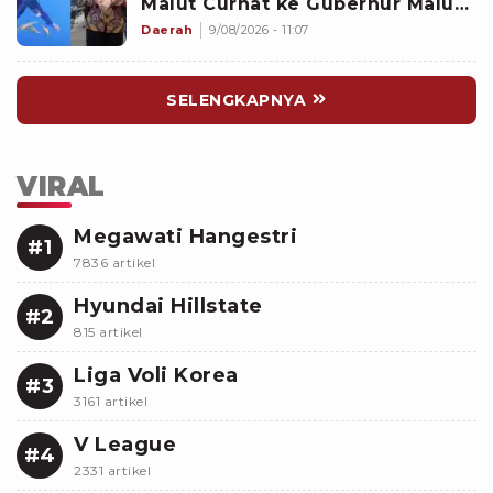
Malut Curhat ke Gubernur Malut
Sherly Tjoanda soal Rumpon
Daerah
9/08/2026 - 11:07
Ilegal
SELENGKAPNYA
VIRAL
Megawati Hangestri
#1
7836 artikel
Hyundai Hillstate
#2
815 artikel
Liga Voli Korea
#3
3161 artikel
V League
#4
2331 artikel