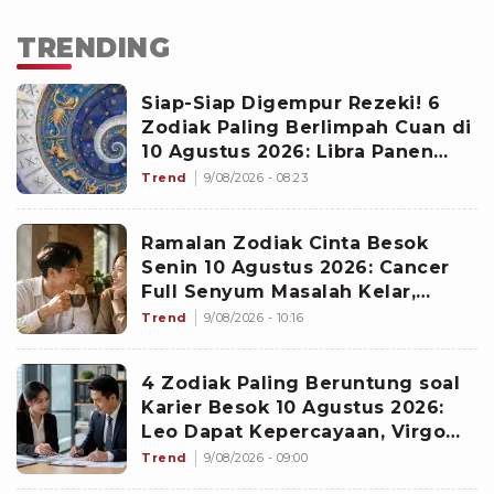
TRENDING
Siap-Siap Digempur Rezeki! 6
Zodiak Paling Berlimpah Cuan di
10 Agustus 2026: Libra Panen
Proyek Emas
Trend
9/08/2026 - 08:23
Ramalan Zodiak Cinta Besok
Senin 10 Agustus 2026: Cancer
Full Senyum Masalah Kelar,
Scorpio Awas Terprovokasi
Trend
9/08/2026 - 10:16
Kabar Burung di Awal Pekan
4 Zodiak Paling Beruntung soal
Karier Besok 10 Agustus 2026:
Leo Dapat Kepercayaan, Virgo
Makin Diperhitungkan
Trend
9/08/2026 - 09:00