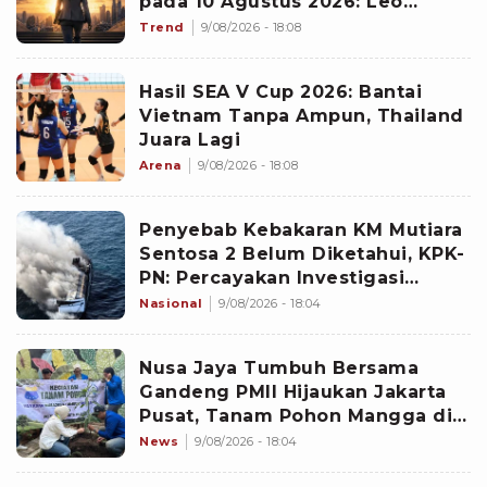
pada 10 Agustus 2026: Leo
Emban Peran Penting
Trend
9/08/2026 - 18:08
Hasil SEA V Cup 2026: Bantai
Vietnam Tanpa Ampun, Thailand
Juara Lagi
Arena
9/08/2026 - 18:08
Penyebab Kebakaran KM Mutiara
Sentosa 2 Belum Diketahui, KPK-
PN: Percayakan Investigasi
kepada KNKT
Nasional
9/08/2026 - 18:04
Nusa Jaya Tumbuh Bersama
Gandeng PMII Hijaukan Jakarta
Pusat, Tanam Pohon Mangga di
Mangga Dua
News
9/08/2026 - 18:04