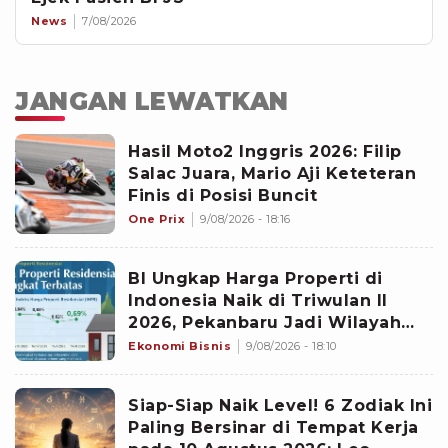
News
7/08/2026
JANGAN LEWATKAN
Hasil Moto2 Inggris 2026: Filip
Salac Juara, Mario Aji Keteteran
Finis di Posisi Buncit
One Prix
9/08/2026 - 18:16
BI Ungkap Harga Properti di
Indonesia Naik di Triwulan II
2026, Pekanbaru Jadi Wilayah
Paling Mencolok
Ekonomi Bisnis
9/08/2026 - 18:10
Siap-Siap Naik Level! 6 Zodiak Ini
Paling Bersinar di Tempat Kerja