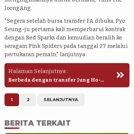
JoongAng.
"Segera setelah bursa transfer FA dibuka, Pyo
Seung-ju pertama kali memperbarui kontrak
dengan Red Sparks dan kemudian beralih ke
seragam Pink Spiders pada tanggal 27 melalui
pertukaran pemain," lanjutnya.
Halaman Selanjutnya :
Berbeda dengan transfer Jung Ho-
young, Pink Spiders memilih untuk tak
menyerahkan pemainnya ke Red
Sparks.
1
2
SELANJUTNYA
BERITA TERKAIT