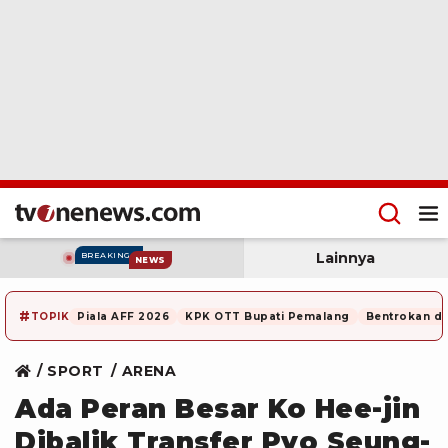
Lainnya
BREAKING
NEWS
#
TOPIK
Piala AFF 2026
KPK OTT Bupati Pemalang
Bentrokan di
SPORT
ARENA
Ada Peran Besar Ko Hee-jin
Dibalik Transfer Pyo Seung-