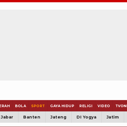
ERAH
BOLA
SPORT
GAYA HIDUP
RELIGI
VIDEO
TVON
Jabar
Banten
Jateng
DI Yogya
Jatim