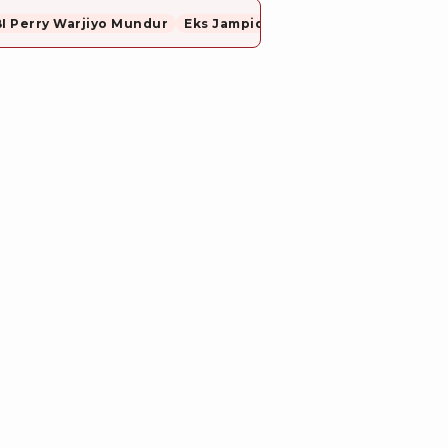
I Perry Warjiyo Mundur
Eks Jampidsus, Febrie Adriansyah Resmi Ditahan Dugaan Korupsi dan TPPU