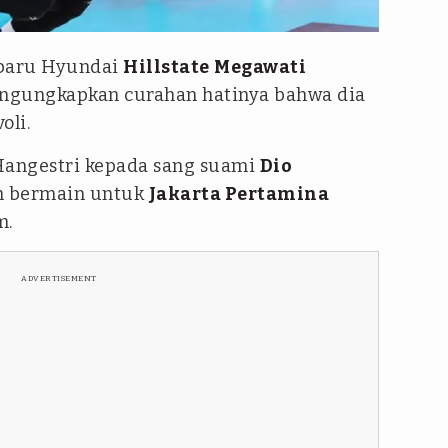
trip
 baru Hyundai
Hillstate
Megawati
ngungkapkan curahan hatinya bahwa dia
oli.
Hangestri kepada sang suami
Dio
h bermain untuk
Jakarta Pertamina
m.
ADVERTISEMENT