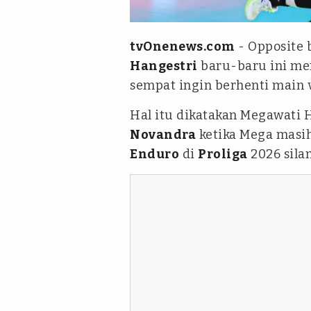
Instagram @megawatihanges
tvOnenews.com
- Opposite
Hangestri
baru-baru ini me
sempat ingin berhenti main v
Hal itu dikatakan Megawati 
Novandra
ketika Mega masi
Enduro
di
Proliga
2026 sila