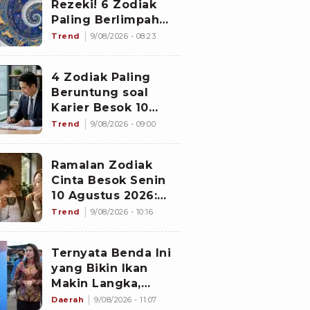
Rezeki! 6 Zodiak
Paling Berlimpah
Cuan di 10 Agustus
Trend
9/08/2026 - 08:23
2026: Libra Panen
Proyek Emas
4 Zodiak Paling
Beruntung soal
Karier Besok 10
Agustus 2026: Leo
Trend
9/08/2026 - 09:00
Dapat Kepercayaan,
Virgo Makin
Ramalan Zodiak
Diperhitungkan
Cinta Besok Senin
10 Agustus 2026:
Cancer Full Senyum
Trend
9/08/2026 - 10:16
Masalah Kelar,
Scorpio Awas
Ternyata Benda Ini
Terprovokasi Kabar
yang Bikin Ikan
Burung di Awal
Makin Langka,
Pekan
Nelayan Malut
Daerah
9/08/2026 - 11:07