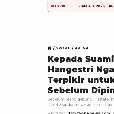
#
TOPIK
Piala AFF 2026
KP
SPORT
ARENA
Kepada Suami
Hangestri Nga
Terpikir untu
Sebelum Dipin
Sebelum resmi gabung Hillstate, M
Dio Novandra untuk berhenti main v
Reporter :
Tim tvonenews.com