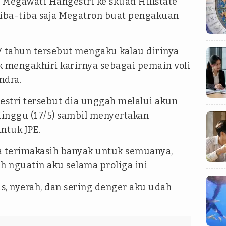
Megawati Hangestri ke skuad Hillstate
tiba-tiba saja Megatron buat pengakuan
7 tahun tersebut mengaku kalau dirinya
k mengakhiri karirnya sebagai pemain voli
ndra.
stri tersebut dia unggah melalui akun
inggu (17/5) sambil menyertakan
ntuk JPE.
 terimakasih banyak untuk semuanya,
 nguatin aku selama proliga ini
is, nyerah, dan sering denger aku udah