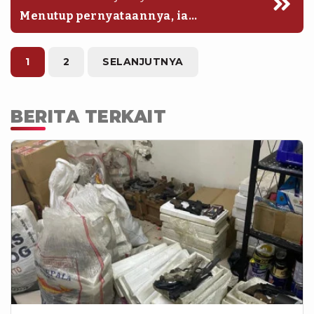
Menutup pernyataannya, ia
mengingatkan kembali komitmen
hukum di Indonesia terkait aktivitas
ini.
1
2
SELANJUTNYA
BERITA TERKAIT