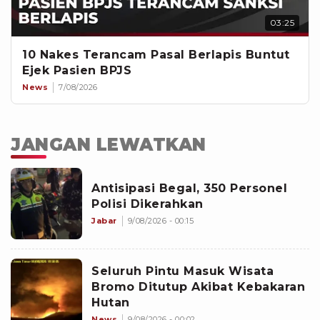
03:25
10 Nakes Terancam Pasal Berlapis Buntut
Ejek Pasien BPJS
News
7/08/2026
JANGAN LEWATKAN
Antisipasi Begal, 350 Personel
Polisi Dikerahkan
Jabar
9/08/2026 - 00:15
Seluruh Pintu Masuk Wisata
Bromo Ditutup Akibat Kebakaran
Hutan
News
9/08/2026 - 00:02