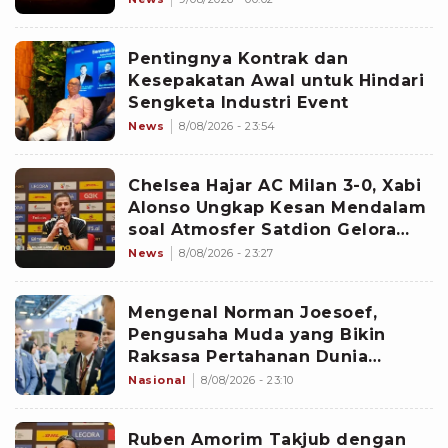
Pentingnya Kontrak dan
Kesepakatan Awal untuk Hindari
Sengketa Industri Event
News
8/08/2026 - 23:54
Chelsea Hajar AC Milan 3-0, Xabi
Alonso Ungkap Kesan Mendalam
soal Atmosfer Satdion Gelora
Bung Karno
News
8/08/2026 - 23:27
Mengenal Norman Joesoef,
Pengusaha Muda yang Bikin
Raksasa Pertahanan Dunia
Kepincut Indonesia
Nasional
8/08/2026 - 23:10
Ruben Amorim Takjub dengan