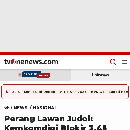
Lainnya
BREAKING
NEWS
#
TOPIK
Mutilasi di Depok
Piala AFF 2026
KPK OTT Bupati Pem
NEWS
NASIONAL
Perang Lawan Judol:
Kemkomdigi Blokir 3,45