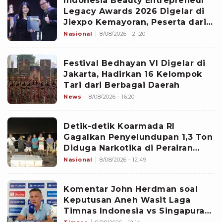
Indonesia Beauty Entrepreneur
Legacy Awards 2026 Digelar di
Jiexpo Kemayoran, Peserta dari
4 Negara Adu Karya PMU
Nasional
8/08/2026 - 21:20
Festival Bedhayan VI Digelar di
Jakarta, Hadirkan 16 Kelompok
Tari dari Berbagai Daerah
News
8/08/2026 - 16:20
Detik-detik Koarmada RI
Gagalkan Penyelundupan 1,3 Ton
Diduga Narkotika di Perairan
Bintan
Nasional
8/08/2026 - 12:49
Komentar John Herdman soal
Keputusan Aneh Wasit Laga
Timnas Indonesia vs Singapura
di Piala AFF 2026: Percuma