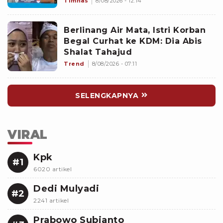
Timnas
8/08/2026 - 12:14
Bahas Itu
Berlinang Air Mata, Istri Korban
Begal Curhat ke KDM: Dia Abis
Shalat Tahajud
Trend
8/08/2026 - 07:11
SELENGKAPNYA
VIRAL
Kpk
#1
6020 artikel
Dedi Mulyadi
#2
2241 artikel
Prabowo Subianto