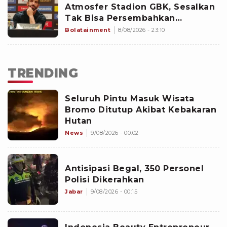
Atmosfer Stadion GBK, Sesalkan
Tak Bisa Persembahkan
Kemenangan untuk Milanisti
Bolatainment
8/08/2026 - 23:10
Indonesia
TRENDING
Seluruh Pintu Masuk Wisata
Bromo Ditutup Akibat Kebakaran
Hutan
News
9/08/2026 - 00:02
Antisipasi Begal, 350 Personel
Polisi Dikerahkan
Jabar
9/08/2026 - 00:15