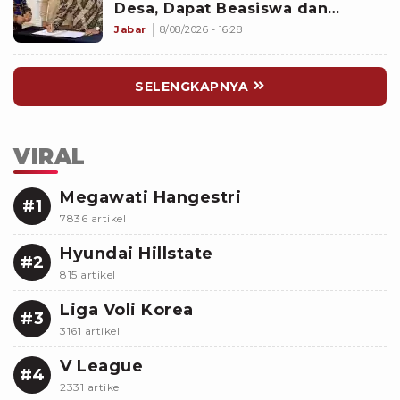
Desa, Dapat Beasiswa dan
Kesempatan Magang di Jepang
Jabar
8/08/2026 - 16:28
SELENGKAPNYA
VIRAL
Megawati Hangestri
#1
7836 artikel
Hyundai Hillstate
#2
815 artikel
Liga Voli Korea
#3
3161 artikel
V League
#4
2331 artikel