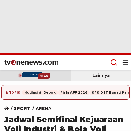
Lainnya
BREAKING
NEWS
#
TOPIK
Mutilasi di Depok
Piala AFF 2026
KPK OTT Bupati Pem
SPORT
ARENA
Jadwal Semifinal Kejuaraan
Voli Industri & Bola Voli