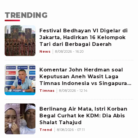
TRENDING
Festival Bedhayan VI Digelar di
Jakarta, Hadirkan 16 Kelompok
Tari dari Berbagai Daerah
News
8/08/2026 - 16:20
Komentar John Herdman soal
Keputusan Aneh Wasit Laga
Timnas Indonesia vs Singapura
di Piala AFF 2026: Percuma
Timnas
8/08/2026 - 12:14
Bahas Itu
Berlinang Air Mata, Istri Korban
Begal Curhat ke KDM: Dia Abis
Shalat Tahajud
Trend
8/08/2026 - 07:11