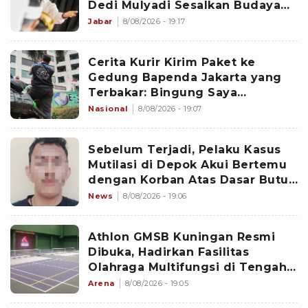
Dedi Mulyadi Sesalkan Budaya
Gotong Royong Semakin Pudar
Jabar
8/08/2026 - 19:17
Cerita Kurir Kirim Paket ke
Gedung Bapenda Jakarta yang
Terbakar: Bingung Saya
Nganternya ke Mana
Nasional
8/08/2026 - 19:07
Sebelum Terjadi, Pelaku Kasus
Mutilasi di Depok Akui Bertemu
dengan Korban Atas Dasar Butuh
Teman Ngobrol
News
8/08/2026 - 19:06
Athlon GMSB Kuningan Resmi
Dibuka, Hadirkan Fasilitas
Olahraga Multifungsi di Tengah
Jakarta
Arena
8/08/2026 - 19:05