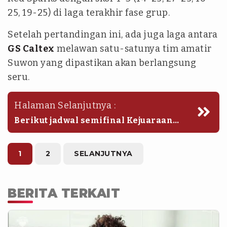
25, 19-25) di laga terakhir fase grup.
Setelah pertandingan ini, ada juga laga antara
GS Caltex
melawan satu-satunya tim amatir
Suwon yang dipastikan akan berlangsung
seru.
Halaman Selanjutnya :
Berikut jadwal semifinal Kejuaraan
Voli Industri &amp; Bola Voli
Profesional Korea 2026, Senin
(15/6/2026):
1
2
SELANJUTNYA
BERITA TERKAIT