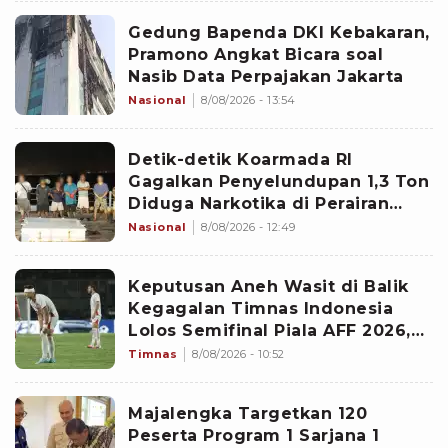
Gedung Bapenda DKI Kebakaran,
Pramono Angkat Bicara soal
Nasib Data Perpajakan Jakarta
Nasional
8/08/2026 - 13:54
Detik-detik Koarmada RI
Gagalkan Penyelundupan 1,3 Ton
Diduga Narkotika di Perairan
Bintan
Nasional
8/08/2026 - 12:49
Keputusan Aneh Wasit di Balik
Kegagalan Timnas Indonesia
Lolos Semifinal Piala AFF 2026,
Untungkan Singapura dan
Timnas
8/08/2026 - 10:52
Rugikan Garuda
Majalengka Targetkan 120
Peserta Program 1 Sarjana 1