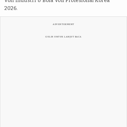
Voli Industri & Bola Voli Profesional Korea
2026.
ADVERTISEMENT
GULIR UNTUK LANJUT BACA