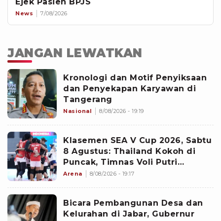
Ejek Pasien BPJS
News
7/08/2026
JANGAN LEWATKAN
Kronologi dan Motif Penyiksaan
dan Penyekapan Karyawan di
Tangerang
Nasional
8/08/2026 - 19:19
Klasemen SEA V Cup 2026, Sabtu
8 Agustus: Thailand Kokoh di
Puncak, Timnas Voli Putri
Indonesia Turun ke Peringkat
Arena
8/08/2026 - 19:17
Tiga
Bicara Pembangunan Desa dan
Kelurahan di Jabar, Gubernur