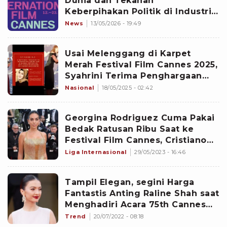
Dunia dan Tekanan
Keberpihakan Politik di Industri
Film
News
13/05/2026 - 19:49
Usai Melenggang di Karpet
Merah Festival Film Cannes 2025,
Syahrini Terima Penghargaan
dari UNESCO
Nasional
18/05/2025 - 02:42
Georgina Rodriguez Cuma Pakai
Bedak Ratusan Ribu Saat ke
Festival Film Cannes, Cristiano
Ronaldo Makin Sayang
Liga Internasional
29/05/2023 - 16:46
Tampil Elegan, segini Harga
Fantastis Anting Raline Shah saat
Menghadiri Acara 75th Cannes
Film Festival
Trend
20/07/2022 - 08:18