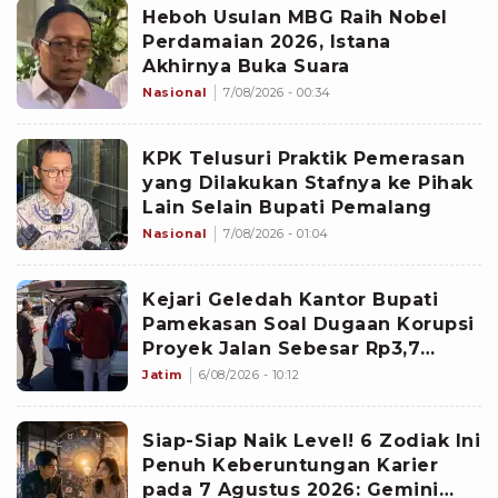
Heboh Usulan MBG Raih Nobel
Perdamaian 2026, Istana
Akhirnya Buka Suara
Nasional
7/08/2026 - 00:34
KPK Telusuri Praktik Pemerasan
yang Dilakukan Stafnya ke Pihak
Lain Selain Bupati Pemalang
Nasional
7/08/2026 - 01:04
Kejari Geledah Kantor Bupati
Pamekasan Soal Dugaan Korupsi
Proyek Jalan Sebesar Rp3,7
Milliar
Jatim
6/08/2026 - 10:12
Siap-Siap Naik Level! 6 Zodiak Ini
Penuh Keberuntungan Karier
pada 7 Agustus 2026: Gemini