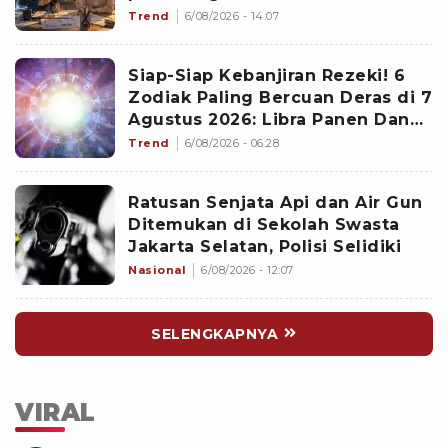
Punya Senjata Utama
Trend
6/08/2026 - 14:07
Siap-Siap Kebanjiran Rezeki! 6
Zodiak Paling Bercuan Deras di 7
Agustus 2026: Libra Panen Dana
Ekstra
Trend
6/08/2026 - 06:28
Ratusan Senjata Api dan Air Gun
Ditemukan di Sekolah Swasta
Jakarta Selatan, Polisi Selidiki
Nasional
6/08/2026 - 12:07
SELENGKAPNYA
VIRAL