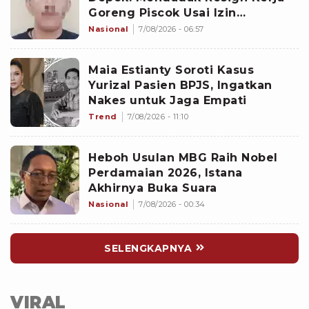
Goreng Piscok Usai Izin
Interview di Mal
Nasional
7/08/2026 - 06:57
Maia Estianty Soroti Kasus
Yurizal Pasien BPJS, Ingatkan
Nakes untuk Jaga Empati
Trend
7/08/2026 - 11:10
Heboh Usulan MBG Raih Nobel
Perdamaian 2026, Istana
Akhirnya Buka Suara
Nasional
7/08/2026 - 00:34
SELENGKAPNYA
VIRAL