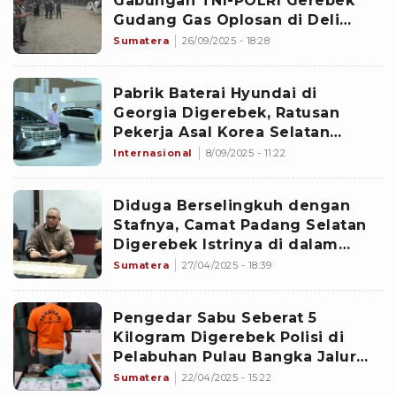
Gabungan TNI-POLRI Gerebek
Gudang Gas Oplosan di Deli
Serdang
Sumatera
26/09/2025 - 18:28
Pabrik Baterai Hyundai di
Georgia Digerebek, Ratusan
Pekerja Asal Korea Selatan
Ditahan
Internasional
8/09/2025 - 11:22
Diduga Berselingkuh dengan
Stafnya, Camat Padang Selatan
Digerebek Istrinya di dalam
Rumahnya Sendiri
Sumatera
27/04/2025 - 18:39
Pengedar Sabu Seberat 5
Kilogram Digerebek Polisi di
Pelabuhan Pulau Bangka Jalur
InternasionalÂ
Sumatera
22/04/2025 - 15:22