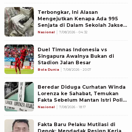
Terbongkar, Ini Alasan
Mengejutkan Kenapa Ada 995
Senjata di Dalam Sekolah Jaksel
Sejak 2020
Nasional
7/08/2026 - 04:32
Duel Timnas Indonesia vs
Singapura Awalnya Bukan di
Stadion Jalan Besar
Bola Dunia
7/08/2026 - 20:07
Beredar Diduga Curhatan Winda
Lorenza ke Sahabat, Temukan
Fakta Sebelum Mantan Istri Polisi
di Medan Tewas
Nasional
7/08/2026 - 18:17
Fakta Baru Pelaku Mutilasi di
Depok: Mendadak Resign Kerja