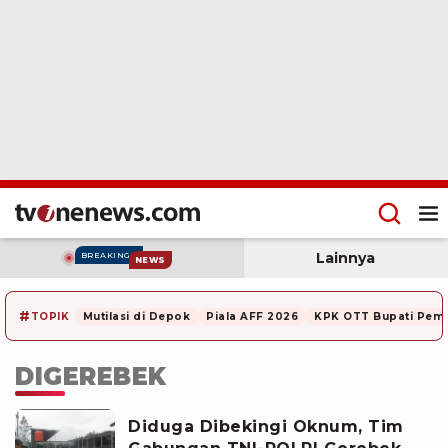
Lainnya
BREAKING
NEWS
#
TOPIK
Mutilasi di Depok
Piala AFF 2026
KPK OTT Bupati Pem
DIGEREBEK
Diduga Dibekingi Oknum, Tim