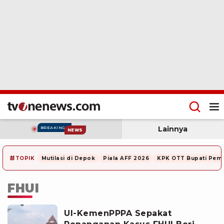
Lainnya
BREAKING
NEWS
#
TOPIK
Mutilasi di Depok
Piala AFF 2026
KPK OTT Bupati Pem
FHUI
UI-KemenPPPA Sepakat