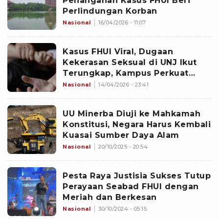
Penanganan Kasus FHUI Beri
Perlindungan Korban
Nasional
16/04/2026 - 11:07
Kasus FHUI Viral, Dugaan
Kekerasan Seksual di UNJ Ikut
Terungkap, Kampus Perkuat
Penanganan
Nasional
14/04/2026 - 23:41
UU Minerba Diuji ke Mahkamah
Konstitusi, Negara Harus Kembali
Kuasai Sumber Daya Alam
Nasional
20/10/2025 - 20:54
Pesta Raya Justisia Sukses Tutup
Perayaan Seabad FHUI dengan
Meriah dan Berkesan
Nasional
30/10/2024 - 05:15