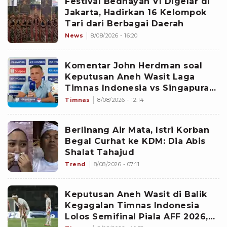
Festival Bedhayan VI Digelar di
Jakarta, Hadirkan 16 Kelompok
Tari dari Berbagai Daerah
News
8/08/2026 - 16:20
Komentar John Herdman soal
Keputusan Aneh Wasit Laga
Timnas Indonesia vs Singapura
di Piala AFF 2026: Percuma
Timnas
8/08/2026 - 12:14
Bahas Itu
Berlinang Air Mata, Istri Korban
Begal Curhat ke KDM: Dia Abis
Shalat Tahajud
Trend
8/08/2026 - 07:11
Keputusan Aneh Wasit di Balik
Kegagalan Timnas Indonesia
Lolos Semifinal Piala AFF 2026,