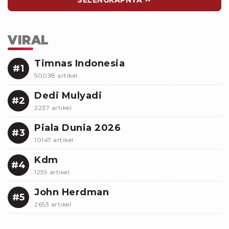
SELENGKAPNYA
VIRAL
Timnas Indonesia
#1
50038 artikel
Dedi Mulyadi
#2
2237 artikel
Piala Dunia 2026
#3
10147 artikel
Kdm
#4
1259 artikel
John Herdman
#5
2653 artikel