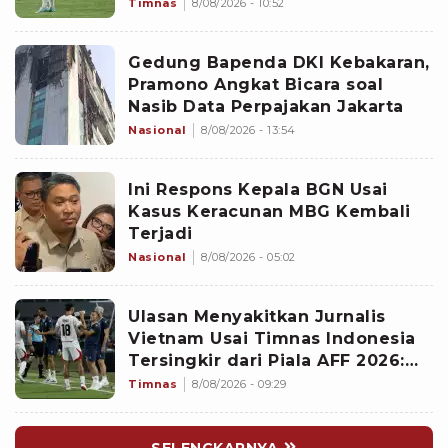
Untungkan Singapura dan
Timnas
8/08/2026 - 10:52
Rugikan Garuda
Gedung Bapenda DKI Kebakaran,
Pramono Angkat Bicara soal
Nasib Data Perpajakan Jakarta
Nasional
8/08/2026 - 13:54
Ini Respons Kepala BGN Usai
Kasus Keracunan MBG Kembali
Terjadi
Nasional
8/08/2026 - 05:02
Ulasan Menyakitkan Jurnalis
Vietnam Usai Timnas Indonesia
Tersingkir dari Piala AFF 2026:
Memalukan!
Timnas
8/08/2026 - 09:29