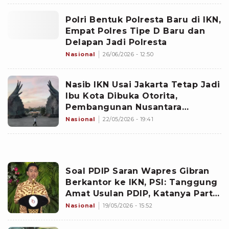
Polri Bentuk Polresta Baru di IKN,
Empat Polres Tipe D Baru dan
Delapan Jadi Polresta
Nasional
26/06/2026 - 12:50
Nasib IKN Usai Jakarta Tetap Jadi
Ibu Kota Dibuka Otorita,
Pembangunan Nusantara
Dipastikan Terus Jalan
Nasional
22/05/2026 - 19:41
Soal PDIP Saran Wapres Gibran
Berkantor ke IKN, PSI: Tanggung
Amat Usulan PDIP, Katanya Partai
Gede
Nasional
19/05/2026 - 15:52