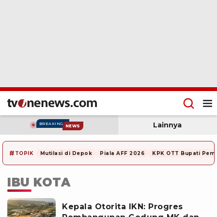
Lainnya
BREAKING
NEWS
#
TOPIK
Mutilasi di Depok
Piala AFF 2026
KPK OTT Bupati Pem
IBU KOTA
Kepala Otorita IKN: Progres