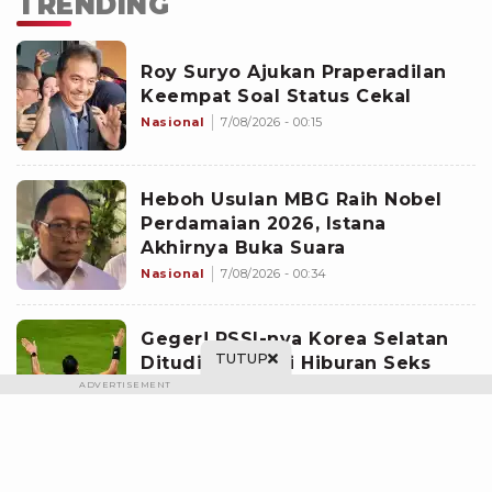
TRENDING
Roy Suryo Ajukan Praperadilan
Keempat Soal Status Cekal
Nasional
7/08/2026 - 00:15
Heboh Usulan MBG Raih Nobel
Perdamaian 2026, Istana
Akhirnya Buka Suara
Nasional
7/08/2026 - 00:34
Geger! PSSI-nya Korea Selatan
TUTUP
Dituding Biayai Hiburan Seks
untuk Wasit Asing, KFA Buka
ADVERTISEMENT
Suara
Bolatainment
7/08/2026 - 02:21
Lewat Diskusi Persoalan Bangsa