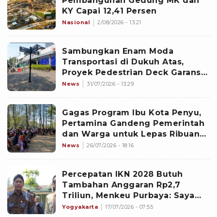
Pembangunan Gedung MK dan
KY Capai 12,41 Persen
Nasional
2/08/2026 - 13:21
Sambungkan Enam Moda
Transportasi di Dukuh Atas,
Proyek Pedestrian Deck Garansi
Utamakan Keamanan Pejalan
News
31/07/2026 - 13:29
Kaki
Gagas Program Ibu Kota Penyu,
Pertamina Gandeng Pemerintah
dan Warga untuk Lepas Ribuan
Tukik Kembali ke Laut
News
26/07/2026 - 18:16
Percepatan IKN 2028 Butuh
Tambahan Anggaran Rp2,7
Triliun, Menkeu Purbaya: Saya
Akan Pelajari
Yogyakarta
17/07/2026 - 07:55