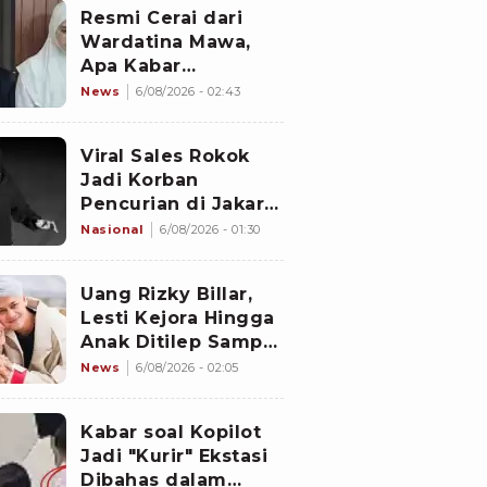
Resmi Cerai dari
Wardatina Mawa,
Apa Kabar
Hubungan Asmara
News
6/08/2026 - 02:43
Insanul Fahmi
dengan Inara Rusli?
Viral Sales Rokok
Jadi Korban
Pencurian di Jakarta
Barat, Sejumlah
Nasional
6/08/2026 - 01:30
Slop Rokok dan
Uang Setoran Raib
Uang Rizky Billar,
Lesti Kejora Hingga
Anak Ditilep Sampai
Rp3,1 Miliar, Pelaku
News
6/08/2026 - 02:05
Disebut Orang
Terdekat
Kabar soal Kopilot
Jadi "Kurir" Ekstasi
Dibahas dalam