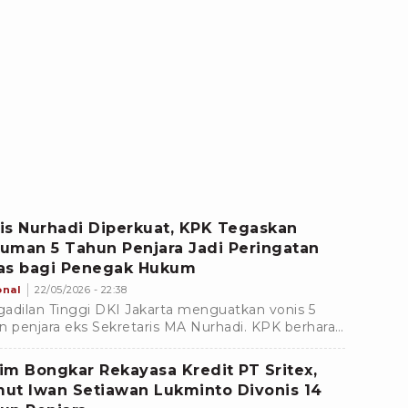
is Nurhadi Diperkuat, KPK Tegaskan
uman 5 Tahun Penjara Jadi Peringatan
as bagi Penegak Hukum
onal
22/05/2026 - 22:38
adilan Tinggi DKI Jakarta menguatkan vonis 5
n penjara eks Sekretaris MA Nurhadi. KPK berharap
san memberi efek jera.
im Bongkar Rekayasa Kredit PT Sritex,
ut Iwan Setiawan Lukminto Divonis 14