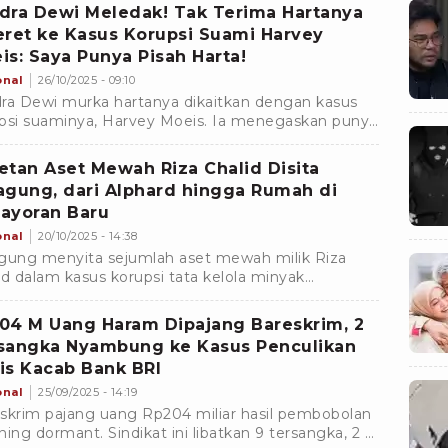
dra Dewi Meledak! Tak Terima Hartanya
eret ke Kasus Korupsi Suami Harvey
is: Saya Punya Pisah Harta!
onal
26/10/2025 - 09:10
ra Dewi murka hartanya dikaitkan dengan kasus
psi suaminya, Harvey Moeis. Ia menegaskan punya
anjian pisah harta dan siap buktikan asal kekayaan.
etan Aset Mewah Riza Chalid Disita
agung, dari Alphard hingga Rumah di
ayoran Baru
onal
20/10/2025 - 14:38
gung menyita sejumlah aset mewah milik Riza
id dalam kasus korupsi tata kelola minyak
amina. Berikut daftar lengkap aset yang disita.
04 M Uang Haram Dipajang Bareskrim, 2
sangka Nyambung ke Kasus Penculikan
is Kacab Bank BRI
onal
25/09/2025 - 14:19
skrim pajang uang Rp204 miliar hasil pembobolan
ning dormant. Sindikat ini libatkan 9 tersangka, 2 di