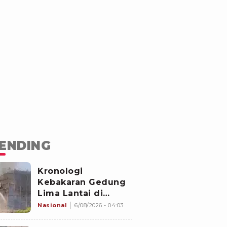
ENDING
Kronologi
Kebakaran Gedung
Lima Lantai di
Cikini, Sempat Coba
Nasional
6/08/2026 - 04:03
Dipadamkan Pakai
APAR