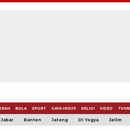
ERAH
BOLA
SPORT
GAYA HIDUP
RELIGI
VIDEO
TVON
Jabar
Banten
Jateng
DI Yogya
Jatim