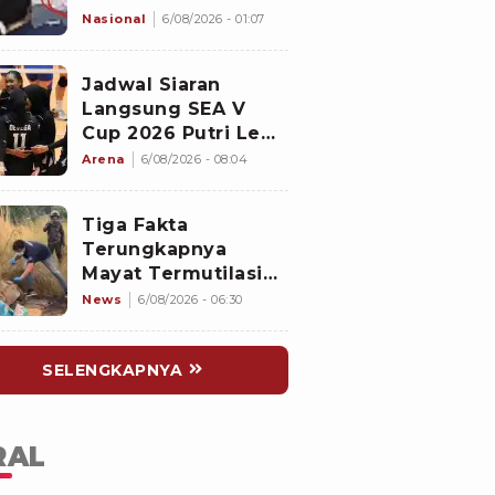
Rapat Kabinet
Nasional
6/08/2026 - 01:07
Malaysia
Jadwal Siaran
Langsung SEA V
Cup 2026 Putri Leg
2: Timnas Voli Putri
Arena
6/08/2026 - 08:04
Indonesia Main Lagi,
Langsung Hadapi
Tiga Fakta
Vietnam
Terungkapnya
Mayat Termutilasi
Dalam Karung
News
6/08/2026 - 06:30
Depok, Korban dan
Pelaku Berkenalan
SELENGKAPNYA
di Media Sosial
RAL