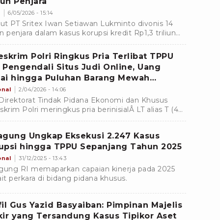
un Penjara
s
6/05/2026 - 15:14
t PT Sritex Iwan Setiawan Lukminto divonis 14
n penjara dalam kasus korupsi kredit Rp1,3 triliun
TPPU di Tipikor Semarang.
eskrim Polri Ringkus Pria Terlibat TPPU
 Pengendali Situs Judi Online, Uang
ai hingga Puluhan Barang Mewah
nded Disita
onal
2/04/2026 - 14:06
Direktorat Tindak Pidana Ekonomi dan Khusus
skrim Polri meringkus pria berinisialÂ LT alias T (40)
m kasus judi online dan TPPU.
agung Ungkap Eksekusi 2.247 Kasus
upsi hingga TPPU Sepanjang Tahun 2025
onal
31/12/2025 - 13:43
gung RI memaparkan capaian kinerja pada 2025
ait perkara di bidang pidana khusus.
fil Gus Yazid Basyaiban: Pimpinan Majelis
kir yang Tersandung Kasus Tipikor Aset