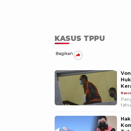
KASUS TPPU
Bagikan
Von
Huk
Ker
Nasi
Peng
tahu
putu
Hak
Kom