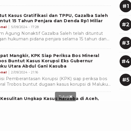
saris Utama PT Mineral Trobos David Glen Oei
#1
), dalam kasus dugaan tindak pidana pencucian
 (TPPU) mantan Gubernur Maluku Utara (Malut)
ut Kasus Gratifikasi dan TPPU, Gazalba Saleh
l Gani Kasuba (AGK).
ntut 15 Tahun Penjara dan Denda Rp1 Miliar
#2
onal
5/09/2024 - 17:28
m Agung Nonaktif Gazalba Saleh telah dituntut
an hukuman pidana penjara selama 15 tahun dan
#3
na denda sebesar Rp 1 miliar subsider 6 bulan
ara.
at Mangkir, KPK Siap Periksa Bos Mineral
#4
bos Buntut Kasus Korupsi Eks Gubernur
ku Utara Abdul Gani Kasuba
onal
2/09/2024 - 21:16
si Pemberantasan Korupsi (KPK) siap periksa bos
#5
ral Trobos buntut dugaan kasus korupsi di Maluku
a yang seret mantan Gubernur Abdul Gani Kasuba.
Tutup
Kesulitan Ungkap Kasus Narkoba di Aceh,
lda Irjen Achmad Kartiko Tegas Bakal
akan Pasal Pencucian Uang
onal
6/08/2024 - 19:59
a Aceh menjerat para pelaku narkoba dengan pasal
ak pidana pencucian uang (TPPU), untuk