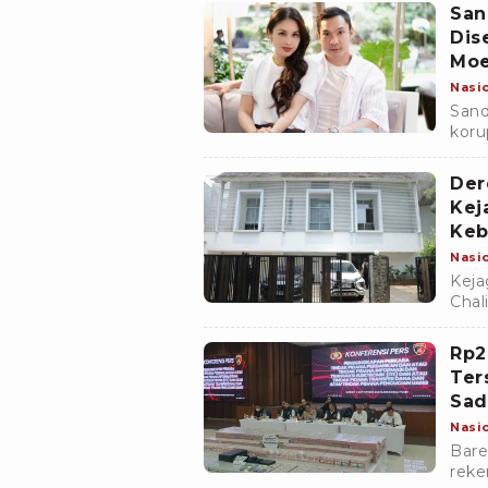
San
Dis
Moe
Nasi
Sand
koru
perj
Der
Kej
Keb
Nasi
Keja
Chal
Pert
Rp2
Ter
Sad
Nasi
Bare
reke