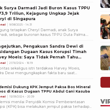
ranya terkait kasus pembunuhan Kacab BRI
aka Putih.
k Surya Darmadi Jadi Buron Kasus TPPU
73,9 Triliun, Kejagung Ungkap Jejak
ryl di Singapura
onal
9/08/2025 - 14:31
gung tetapkan Cheryl Darmadi, anak Surya
adi, sebagai buronan kasus TPPU Duta Palma.
ga berada di Singapura, kerugian negara capai Rp
triliun.
gejutkan, Pengakuan Sandra Dewi di
sidangan Dugaan Kasus Korupsi Timah
vey Moeis: Saya Tidak Pernah Tahu
mi Beli Mobil Mewah
onal
21/10/2024 - 16:19
britas sekaligus istri terdakwa Harvey Moeis,
ra Dewi mengungkapkan fakta baru saat
rÂ dalam sidang pemeriksaan saksi di Pengadilan
or Jakarta.
demisi Dukung KPK Jemput Paksa Bos Mineral
bos di Kasus Dugaan TPPU Abdul Gani Kasuba
onal
15/09/2024 - 20:39
VI
emisi menilai Penyidik Komisi Pemberantasan
psi (KPK) bisa melakukan jemput paksa terhadap