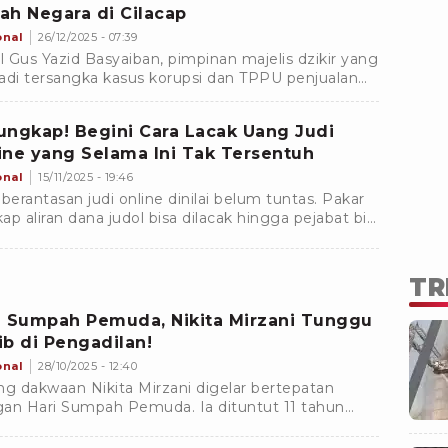
ah Negara di Cilacap
onal
26/12/2025 - 07:39
il Gus Yazid Basyaiban, pimpinan majelis dzikir yang
 jadi tersangka kasus korupsi dan TPPU penjualan
 tanah negara di Cilacap.
ungkap! Begini Cara Lacak Uang Judi
ine yang Selama Ini Tak Tersentuh
onal
15/11/2025 - 19:46
erantasan judi online dinilai belum tuntas. Pakar
ap aliran dana judol bisa dilacak hingga pejabat bila
 diterapkan maksimal.
TR
i Sumpah Pemuda, Nikita Mirzani Tunggu
ib di Pengadilan!
onal
28/10/2025 - 12:40
ng dakwaan Nikita Mirzani digelar bertepatan
an Hari Sumpah Pemuda. Ia dituntut 11 tahun
ara atas kasus pemerasan dan TPPU. Ini
ologinya.