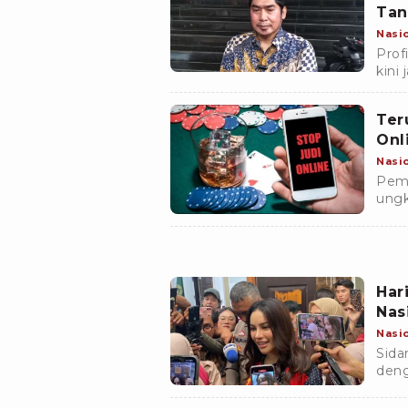
Tan
Nasi
Prof
kini
aset
Ter
Onl
Nasi
Pemb
ungk
TPPU
Har
Nas
Nasi
Sida
deng
penj
kron