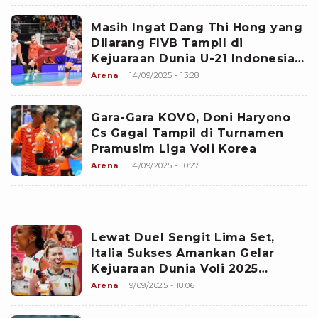
Masih Ingat Dang Thi Hong yang
Dilarang FIVB Tampil di
Kejuaraan Dunia U-21 Indonesia?
Kini Vietnam Turut Ban Sang
Arena
14/09/2025 - 13:28
Pemain Maskulin Karena Ini
Gara-Gara KOVO, Doni Haryono
Cs Gagal Tampil di Turnamen
Pramusim Liga Voli Korea
Arena
14/09/2025 - 10:27
Lewat Duel Sengit Lima Set,
Italia Sukses Amankan Gelar
Kejuaraan Dunia Voli 2025
setelah Bungkam Timnas Voli
Arena
9/09/2025 - 18:06
Putri Turki