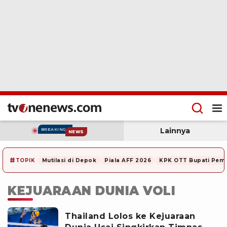
Lainnya
BREAKING
NEWS
#
TOPIK
Mutilasi di Depok
Piala AFF 2026
KPK OTT Bupati Pem
KEJUARAAN DUNIA VOLI
Thailand Lolos ke Kejuaraan