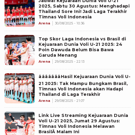
Jadwal Kejuaraan Dunia Voli U-21
2025, Sabtu 30 Agustus: Menghadapi
Thailand Sore Ini! Jadi Laga Terakhir
Timnas Voli Indonesia
Arena
30/08/2025 - 10:36
Top Skor Laga Indonesia vs Brasil di
Kejuaraan Dunia Voli U-21 2025: 24
Poin Dawuda Belum Bisa Bawa
Garuda Menang
Arena
29/08/2025 - 22:13
âââââââHasil Kejuaraan Dunia Voli U-
21 2025: Tak Mampu Bungkam Brasil,
Timnas Voli Indonesia akan Hadapi
Thailand di Laga Terakhir
Arena
29/08/2025 - 21:07
Link Live Streaming Kejuaraan Dunia
Voli U-21 2025, Jumat 29 Agustus:
Timnas Voli Indonesia Melawan
BrasilÂ Malam Ini