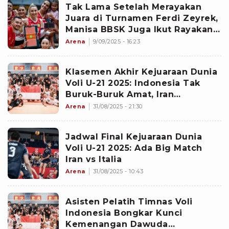
Tak Lama Setelah Merayakan
Juara di Turnamen Ferdi Zeyrek,
Manisa BBSK Juga Ikut Rayakan
Keberhasilan dari....
Arena
9/09/2025 - 16:23
Klasemen Akhir Kejuaraan Dunia
Voli U-21 2025: Indonesia Tak
Buruk-Buruk Amat, Iran
Pertahankan Status Juara
Arena
31/08/2025 - 21:30
Bertahan
Jadwal Final Kejuaraan Dunia
Voli U-21 2025: Ada Big Match
Iran vs Italia
Arena
31/08/2025 - 10:43
Asisten Pelatih Timnas Voli
Indonesia Bongkar Kunci
Kemenangan Dawuda