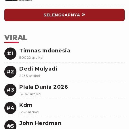
SELENGKAPNYA
VIRAL
Timnas Indonesia
#1
50022 artikel
Dedi Mulyadi
#2
2235 artikel
Piala Dunia 2026
#3
10147 artikel
Kdm
#4
1257 artikel
John Herdman
#5