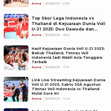
Alaihimassalam Cs Bisa
Arena
30/08/2025 - 23:02
Permalukan Thailand di
Kejuaraan Dunia Voli U-21 2025
Top Skor Laga Indonesia vs
Thailand di Kejuaraan Dunia Voli
U-21 2025: Duo Dawuda dan
Haikal Menggila, Bawa Garuda
Arena
30/08/2025 - 18:04
Menang
Hasil Kejuaraan Dunia Voli U-21 2025:
Bekuk Thailand, Timnas Voli
Indonesia Jadi Wakil Asia Tenggara
Terbaik
Arena
30/08/2025 - 17:51
Link Live Streaming Kejuaraan Dunia
Voli U-21 2025, Sabtu 30Â Agustus:
Timnas Voli Indonesia vs Thailand
Mulai Sore Ini
Arena
30/08/2025 - 14:24