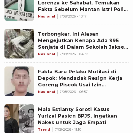
Lorenza ke Sahabat, Temukan
Fakta Sebelum Mantan Istri Polisi
di Medan Tewas
Nasional
7/08/2026 - 18:17
Terbongkar, Ini Alasan
Mengejutkan Kenapa Ada 995
Senjata di Dalam Sekolah Jaksel
Sejak 2020
Nasional
7/08/2026 - 04:32
Fakta Baru Pelaku Mutilasi di
Depok: Mendadak Resign Kerja
Goreng Piscok Usai Izin
Interview di Mal
Nasional
7/08/2026 - 06:57
Maia Estianty Soroti Kasus
Yurizal Pasien BPJS, Ingatkan
Nakes untuk Jaga Empati
Trend
7/08/2026 - 11:10