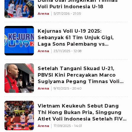
Dunia Usai Singkirkan Timnas
Voli Putri Indonesia U-18
Arena
5/07/2026 - 21:05
Kejurnas Voli U-19 2025:
Sebanyak 61 Tim Unjuk Gigi,
Laga Sons Palembang vs
Tornado Jakarta Jadi Pembuka
Arena
23/11/2025 - 12:08
Setelah Tangani Skuad U-21,
PBVSI Kini Percayakan Marco
Sugiyama Pegang Timnas Voli
Putri Indonesia Senior di SEA
Arena
9/10/2025 - 20:40
Games 2025
Vietnam Keukeuh Sebut Dang
Thi Hong Bukan Pria, Singgung
Atlet Voli Indonesia Setelah FIVB
Larang Pemain Maskulin Itu
Arena
17/09/2025 - 14:01
Tampil di Semua Kompetisi