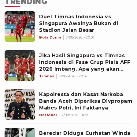
TRENDING
Duel Timnas Indonesia vs
Singapura Awalnya Bukan di
Stadion Jalan Besar
Bola Dunia
7/08/2026 - 20:07
Jika Hasil Singapura vs Timnas
Indonesia di Fase Grup Piala AFF
2026 Imbang, Apa yang akan
Terjadi?
Timnas
7/08/2026 - 20:57
Kapolresta dan Kasat Narkoba
Banda Aceh Diperiksa Divpropam
Mabes Polri, Ini Faktanya
Nasional
7/08/2026 - 10:15
Beredar Diduga Curhatan Winda