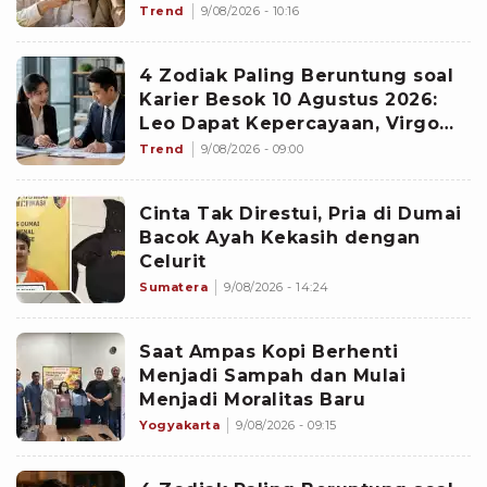
Scorpio Awas Terprovokasi
Trend
9/08/2026 - 10:16
Kabar Burung di Awal Pekan
4 Zodiak Paling Beruntung soal
Karier Besok 10 Agustus 2026:
Leo Dapat Kepercayaan, Virgo
Makin Diperhitungkan
Trend
9/08/2026 - 09:00
Cinta Tak Direstui, Pria di Dumai
Bacok Ayah Kekasih dengan
Celurit
Sumatera
9/08/2026 - 14:24
Saat Ampas Kopi Berhenti
Menjadi Sampah dan Mulai
Menjadi Moralitas Baru
Yogyakarta
9/08/2026 - 09:15