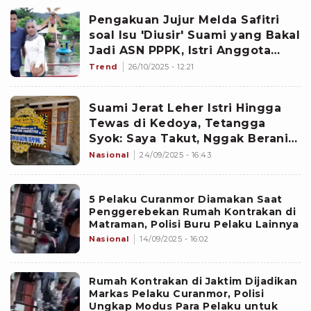
Pengakuan Jujur Melda Safitri
soal Isu 'Diusir' Suami yang Bakal
Jadi ASN PPPK, Istri Anggota
Satpol PP itu Hengkang karena...
Trend
26/10/2025 - 12:21
Suami Jerat Leher Istri Hingga
Tewas di Kedoya, Tetangga
Syok: Saya Takut, Nggak Berani
Tidur
Nasional
24/09/2025 - 16:43
5 Pelaku Curanmor Diamakan Saat
Penggerebekan Rumah Kontrakan di
Matraman, Polisi Buru Pelaku Lainnya
Nasional
14/09/2025 - 16:02
Rumah Kontrakan di Jaktim Dijadikan
Markas Pelaku Curanmor, Polisi
Ungkap Modus Para Pelaku untuk