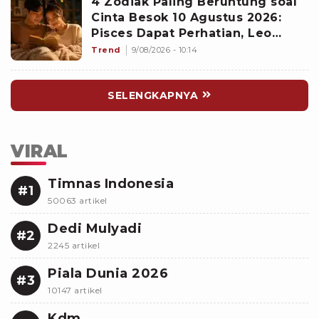
4 Zodiak Paling Beruntung soal
Cinta Besok 10 Agustus 2026:
Pisces Dapat Perhatian, Leo
Makin Dekat dengan Si Dia
Trend
9/08/2026 - 10:14
SELENGKAPNYA
VIRAL
Timnas Indonesia
#1
50063 artikel
Dedi Mulyadi
#2
2245 artikel
Piala Dunia 2026
#3
10147 artikel
Kdm