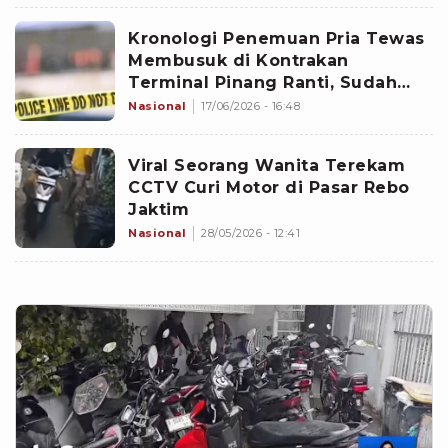
Kronologi Penemuan Pria Tewas
Membusuk di Kontrakan
Terminal Pinang Ranti, Sudah
Meninggal 3 Hari Lalu
Nasional
17/06/2026 - 16:48
Viral Seorang Wanita Terekam
CCTV Curi Motor di Pasar Rebo
Jaktim
Nasional
28/05/2026 - 12:41