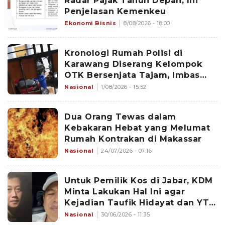
Radar Pajak Tahun Depan, Ini
Penjelasan Kemenkeu
Ekonomi Bisnis
8/08/2026 - 18:00
Kronologi Rumah Polisi di
Karawang Diserang Kelompok
OTK Bersenjata Tajam, Imbas
Razia Obat Keras
Nasional
1/08/2026 - 15:52
Dua Orang Tewas dalam
Kebakaran Hebat yang Melumat
Rumah Kontrakan di Makassar
Nasional
24/07/2026 - 07:16
Untuk Pemilik Kos di Jabar, KDM
Minta Lakukan Hal Ini agar
Kejadian Taufik Hidayat dan YTR
Tak Terulang Lagi
Nasional
30/06/2026 - 11:35