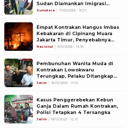
Sudan Diamankan Imigrasi
Bandar Lampung
Sumatera
17/05/2026 - 10:27
Empat Kontrakan Hangus Imbas
Kebakaran di Cipinang Muara
Jakarta Timur, Penyebabnya
Karena Korsleting Listrik
Nasional
9/01/2026 - 14:55
Pembunuhan Wanita Muda di
Kontrakan Lowokwaru
Terungkap, Pelaku Ditangkap
Polisi
Jatim
30/12/2025 - 11:14
Kasus Penggerebekan Kebun
Ganja Dalam Rumah Kontrakan,
Polisi Tetapkan 4 Tersangka
Jatim
19/12/2025 - 12:13