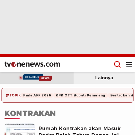
Lainnya
BREAKING
NEWS
#
TOPIK
Piala AFF 2026
KPK OTT Bupati Pemalang
Bentrokan di
KONTRAKAN
Rumah Kontrakan akan Masuk