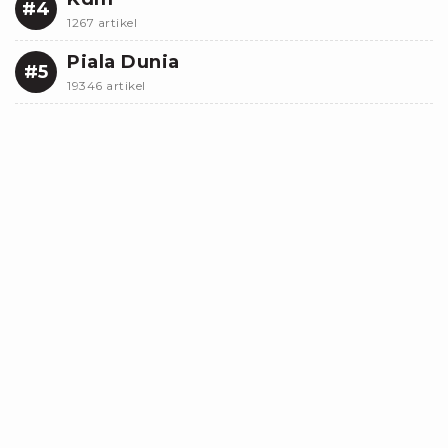
#4
1267 artikel
Piala Dunia
#5
19346 artikel