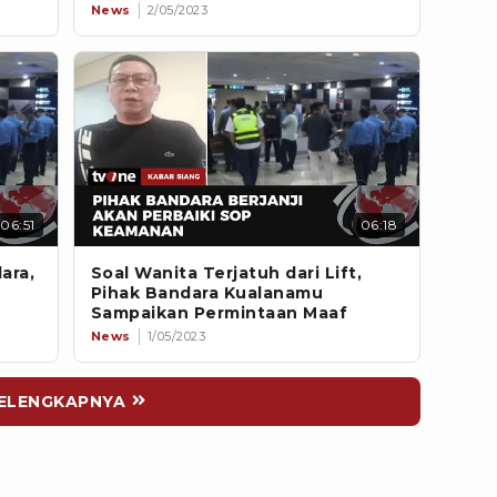
News
2/05/2023
06:51
06:18
ara,
Soal Wanita Terjatuh dari Lift,
Pihak Bandara Kualanamu
Sampaikan Permintaan Maaf
News
1/05/2023
ELENGKAPNYA