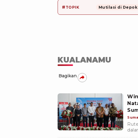
#
TOPIK
Mutilasi di Depok
KUALANAMU
Bagikan
Win
Nat
Su
Suma
Rute
dala
Pada