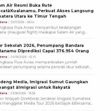
ngkat dari Kualanamu menuju Mandailing Natal,
am Air Resmi Buka Rute
ntara penerbangan dari Mandailing Natal tiba di
catâKualanamu, Perkuat Akses Langsung
lanamu dengan membawa 64 penumpang.
atera Utara ke Timur Tengah
tera
5/07/2026 - 06:04
ngkasa Pura Aviasi menyambut kedatangan
ana (inaugural flight) maskapai Salam Air yang
i membuka rute internasional Muscat
)âKualanamu (KNO)âMuscat. Penerbangan
ur Sekolah 2026, Penumpang Bandara
ana tersebut berlangsung pada Sabtu (4/7/2026)
lanamu Diprediksi Capai 376.954 Orang
menjadi tonggak baru dalam memperluas
ktivitas internasional Bandara Internasional
tera
24/06/2026 - 02:15
anamu.
ngkasa Pura Aviasi memperkirakan jumlah
erakan penumpang selama periode libur sekolah
apai 376.954 orang. Angka tersebut diprediksi
ngkat sekitar 5 persen dibandingkan kondisi
al pada hari-hari biasa.
deng Media, Imigrasi Sumut Gaungkan
angat âImigrasi untuk Rakyatâ
tera
23/06/2026 - 16:56
or Wilayah Direktorat Jenderal Imigrasi Sumatera
a menggelar Media Tour 2026 bertajuk âBersama
a Menggaungkan Semangat Imigrasi untuk