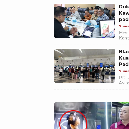
Raky
Duk
Kaw
pad
Suma
Meni
Kant
Utar
Bla
Kua
Pad
Suma
Plt 
Avia
Affa
gang
meng
pene