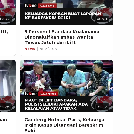
19:09
08:01
ift,
5 Personel Bandara Kualanamu
Dinonaktifkan Imbas Wanita
Tewas Jatuh dari Lift
News
4/05/2023
24:26
04:22
man
Gandeng Hotman Paris, Keluarga
Ingin Kasus Ditangani Bareskrim
Polri