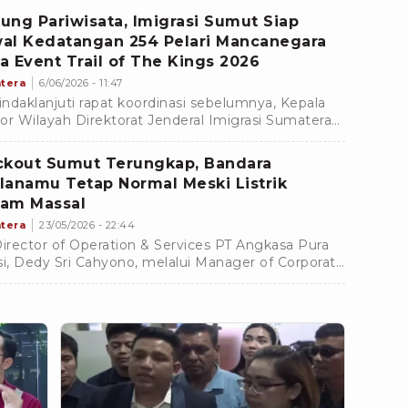
atâ sebaga
ung Pariwisata, Imigrasi Sumut Siap
al Kedatangan 254 Pelari Mancanegara
a Event Trail of The Kings 2026
tera
6/06/2026 - 11:47
ndaklanjuti rapat koordinasi sebelumnya, Kepala
or Wilayah Direktorat Jenderal Imigrasi Sumatera
a, Dr. Parlindungan, S.H., M.H., kembali mengikuti
ckout Sumut Terungkap, Bandara
lanamu Tetap Normal Meski Listrik
am Massal
tera
23/05/2026 - 22:44
Director of Operation & Services PT Angkasa Pura
si, Dedy Sri Cahyono, melalui Manager of Corporate
irs, Mohamad Hikmat Hidayat, mengatakan
guan listrik yang terjadi tidak sampai
hambat layanan maupun operasional
rbangan di bandara tersebut.