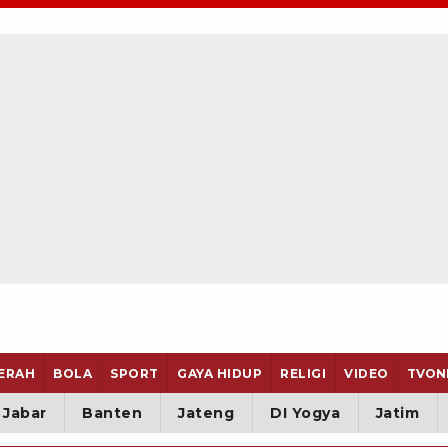
ERAH
BOLA
SPORT
GAYA HIDUP
RELIGI
VIDEO
TVON
Jabar
Banten
Jateng
DI Yogya
Jatim