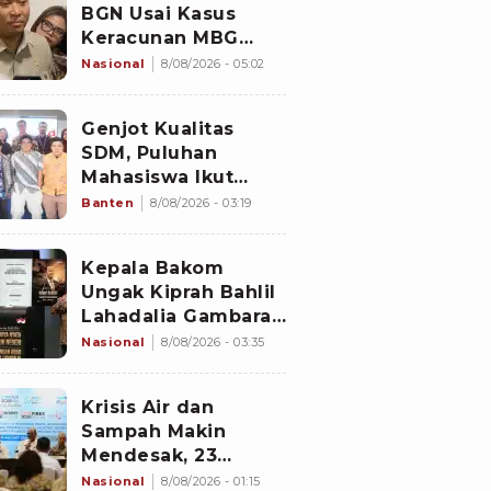
BGN Usai Kasus
Keracunan MBG
Kembali Terjadi
Nasional
8/08/2026 - 05:02
Genjot Kualitas
SDM, Puluhan
Mahasiswa Ikut
Program di
Banten
8/08/2026 - 03:19
Switzerland
Kepala Bakom
Ungak Kiprah Bahlil
Lahadalia Gambaran
'Indonesia Dream'
Nasional
8/08/2026 - 03:35
Krisis Air dan
Sampah Makin
Mendesak, 23
Negara Berkumpul
Nasional
8/08/2026 - 01:15