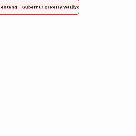
Menteng
Gubernur BI Perry Warjiyo Mundur