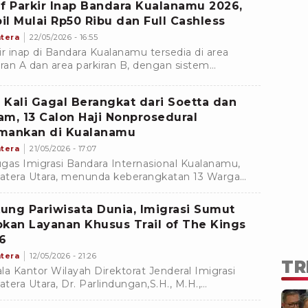
if Parkir Inap Bandara Kualanamu 2026,
il Mulai Rp50 Ribu dan Full Cashless
tera
22/05/2026 - 16:55
ir inap di Bandara Kualanamu tersedia di area
iran A dan area parkiran B, dengan sistem
ayaran non tunai atau full cashless. Pembayaran
t dilakukan menggunakan kartu elektronik
 Kali Gagal Berangkat dari Soetta dan
un dompet digital.
am, 13 Calon Haji Nonprosedural
mankan di Kualanamu
tera
21/05/2026 - 17:07
gas Imigrasi Bandara Internasional Kualanamu,
tera Utara, menunda keberangkatan 13 Warga
ra Indonesia (WNI) yang diduga hendak
naikan ibadah haji secara nonprosedural melalui
ung Pariwisata Dunia, Imigrasi Sumut
 Malaysia.
pkan Layanan Khusus Trail of The Kings
6
tera
12/05/2026 - 21:26
TR
la Kantor Wilayah Direktorat Jenderal Imigrasi
tera Utara, Dr. Parlindungan,S.H., M.H.,
gaskan kesiapan jajarannya dalam menyukseskan