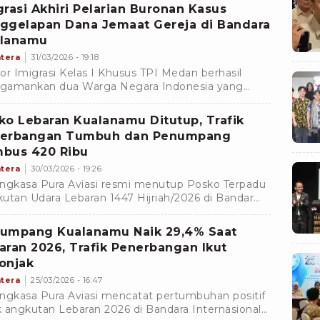
ran intern
grasi Akhiri Pelarian Buronan Kasus
ggelapan Dana Jemaat Gereja di Bandara
lanamu
tera
31/03/2026 - 19:18
or Imigrasi Kelas I Khusus TPI Medan berhasil
amankan dua Warga Negara Indonesia yang
k dalam daftar pencegahan dan penangkalan
al) setibanya di
ko Lebaran Kualanamu Ditutup, Trafik
erbangan Tumbuh dan Penumpang
bus 420 Ribu
tera
30/03/2026 - 19:26
ngkasa Pura Aviasi resmi menutup Posko Terpadu
utan Udara Lebaran 1447 Hijriah/2026 di Bandar
a Internasional Kualanamu setelah beroperasi
ma periode 13 Maret hingga 29 Maret 2026 (H-8
umpang Kualanamu Naik 29,4% Saat
ga H+7). Selama periode tersebut, kinerja
aran 2026, Trafik Penerbangan Ikut
asional Bandara Kualanamu menunjukkan tren
onjak
umbuhan positif. Total pergerakan pesawat
atat mencapai 2.801 penerbangan atau meningkat
tera
25/03/2026 - 16:47
rsen dibandingkan periode yang sama pada 2025.
ngkasa Pura Aviasi mencatat pertumbuhan positif
ik angkutan Lebaran 2026 di Bandara Internasional