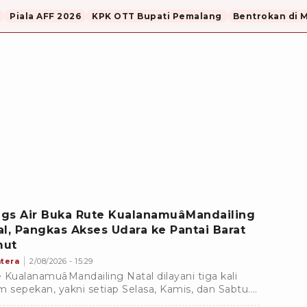
Piala AFF 2026
KPK OTT Bupati Pemalang
Bentrokan di 
gs Air Buka Rute KualanamuâMandailing
al, Pangkas Akses Udara ke Pantai Barat
mut
tera
2/08/2026 - 15:29
 KualanamuâMandailing Natal dilayani tiga kali
m sepekan, yakni setiap Selasa, Kamis, dan Sabtu.
 penerbangan perdana, sebanyak 43 penumpang