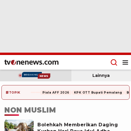
Lainnya
BREAKING
NEWS
#
TOPIK
Piala AFF 2026
KPK OTT Bupati Pemalang
Be
NON MUSLIM
Bolehkah Memberikan Daging