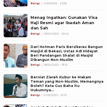
Ustaz Khalid Basalamah...
Religi
4/05/2025 - 23:00
Menag Ingatkan: Gunakan Visa
Haji Resmi agar Ibadah Aman
dan Sah
Religi
29/04/2025 - 23:42
Dari Hotman Paris Bersikeras Bangun
Masjid di Bekasi, Ustaz Adi Hidayat
Beri Pandangan Shalat di Masjid
Dibangun Non-Muslim
Religi
28/04/2025 - 19:10
Berniat Ziarah Kubur ke Makam
Teman yang Non-Muslim, Memangnya
Boleh? Kata Gus Baha itu
Hukumnya...
Religi
21/02/2025 - 22:01