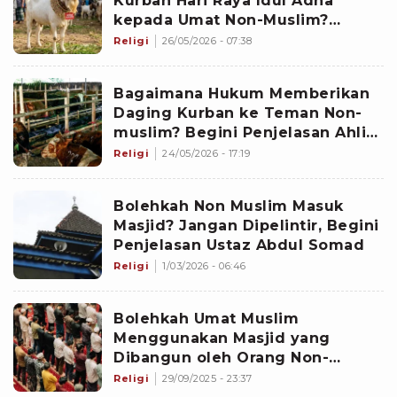
Kurban Hari Raya Idul Adha
kepada Umat Non-Muslim?
Begini Penjelasan Hukumnya
Religi
26/05/2026 - 07:38
dalam Islam
Bagaimana Hukum Memberikan
Daging Kurban ke Teman Non-
muslim? Begini Penjelasan Ahli
Agama
Religi
24/05/2026 - 17:19
Bolehkah Non Muslim Masuk
Masjid? Jangan Dipelintir, Begini
Penjelasan Ustaz Abdul Somad
Religi
1/03/2026 - 06:46
Bolehkah Umat Muslim
Menggunakan Masjid yang
Dibangun oleh Orang Non-
Muslim? Kata Ustaz Adi Hidayat
Religi
29/09/2025 - 23:37