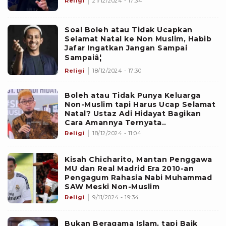
Religi
21/12/2024 - 17:34
Soal Boleh atau Tidak Ucapkan
Selamat Natal ke Non Muslim, Habib
Jafar Ingatkan Jangan Sampai
Sampaiâ¦
Religi
18/12/2024 - 17:30
Boleh atau Tidak Punya Keluarga
Non-Muslim tapi Harus Ucap Selamat
Natal? Ustaz Adi Hidayat Bagikan
Cara Amannya Ternyata..
Religi
18/12/2024 - 11:04
Kisah Chicharito, Mantan Penggawa
MU dan Real Madrid Era 2010-an
Pengagum Rahasia Nabi Muhammad
SAW Meski Non-Muslim
Religi
9/11/2024 - 19:34
Bukan Beragama Islam, tapi Baik