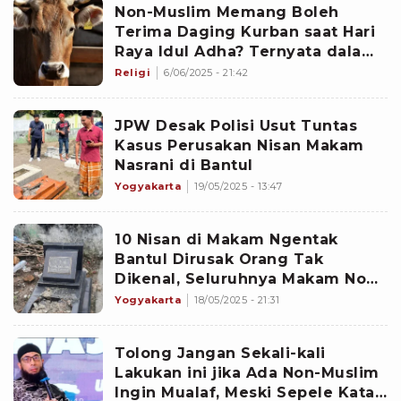
Non-Muslim Memang Boleh
Terima Daging Kurban saat Hari
Raya Idul Adha? Ternyata dalam
Islam Hukumnyaâ¦
Religi
6/06/2025 - 21:42
JPW Desak Polisi Usut Tuntas
Kasus Perusakan Nisan Makam
Nasrani di Bantul
Yogyakarta
19/05/2025 - 13:47
10 Nisan di Makam Ngentak
Bantul Dirusak Orang Tak
Dikenal, Seluruhnya Makam Non-
Muslim
Yogyakarta
18/05/2025 - 21:31
Tolong Jangan Sekali-kali
Lakukan ini jika Ada Non-Muslim
Ingin Mualaf, Meski Sepele Kata