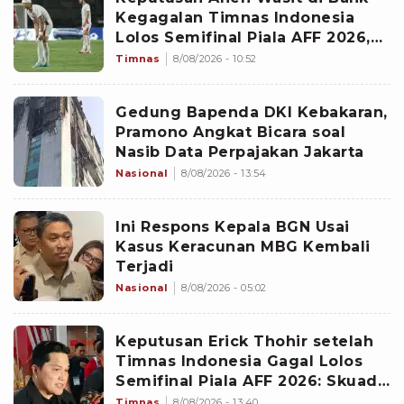
Kegagalan Timnas Indonesia
Lolos Semifinal Piala AFF 2026,
Untungkan Singapura dan
Timnas
8/08/2026 - 10:52
Rugikan Garuda
Gedung Bapenda DKI Kebakaran,
Pramono Angkat Bicara soal
Nasib Data Perpajakan Jakarta
Nasional
8/08/2026 - 13:54
Ini Respons Kepala BGN Usai
Kasus Keracunan MBG Kembali
Terjadi
Nasional
8/08/2026 - 05:02
Keputusan Erick Thohir setelah
Timnas Indonesia Gagal Lolos
Semifinal Piala AFF 2026: Skuad
John Herdman Dievaluasi
Timnas
8/08/2026 - 13:40