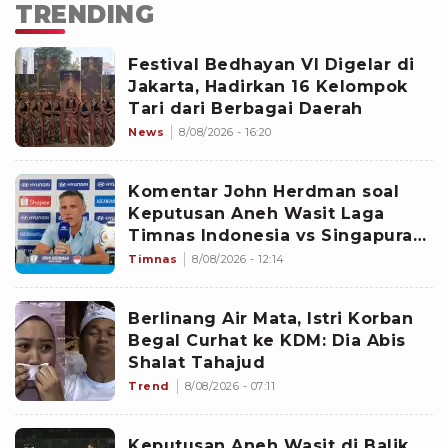
TRENDING
Festival Bedhayan VI Digelar di
Jakarta, Hadirkan 16 Kelompok
Tari dari Berbagai Daerah
News
8/08/2026 - 16:20
Komentar John Herdman soal
Keputusan Aneh Wasit Laga
Timnas Indonesia vs Singapura
di Piala AFF 2026: Percuma
Timnas
8/08/2026 - 12:14
Bahas Itu
Berlinang Air Mata, Istri Korban
Begal Curhat ke KDM: Dia Abis
Shalat Tahajud
Trend
8/08/2026 - 07:11
Keputusan Aneh Wasit di Balik