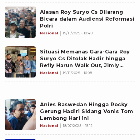
Alasan Roy Suryo Cs Dilarang
Bicara dalam Audiensi Reformasi
Polri
Nasional
19/11/2025 - 18:48
Situasi Memanas Gara-Gara Roy
Suryo Cs Ditolak Hadir hingga
Refly Harun Walk Out, Jimly
Bongkar Alasannya
Nasional
19/11/2025 - 16:08
Anies Baswedan Hingga Rocky
Gerung Hadiri Sidang Vonis Tom
Lembong Hari ini
Nasional
18/07/2025 - 15:12