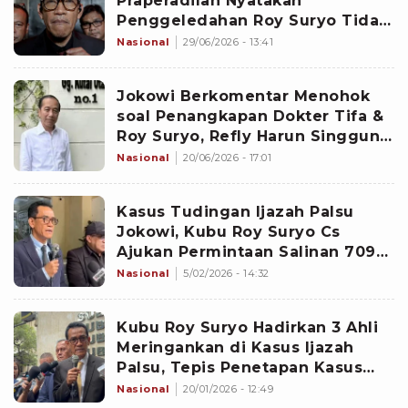
Praperadilan Nyatakan
Penggeledahan Roy Suryo Tidak
Sah
Nasional
29/06/2026 - 13:41
Jokowi Berkomentar Menohok
soal Penangkapan Dokter Tifa &
Roy Suryo, Refly Harun Singgung
Ultah Ayah Wapres Gibran
Nasional
20/06/2026 - 17:01
Kasus Tudingan Ijazah Palsu
Jokowi, Kubu Roy Suryo Cs
Ajukan Permintaan Salinan 709
Dokumen ke PPID Polda Metro
Nasional
5/02/2026 - 14:32
Kubu Roy Suryo Hadirkan 3 Ahli
Meringankan di Kasus Ijazah
Palsu, Tepis Penetapan Kasus
Tersangka
Nasional
20/01/2026 - 12:49