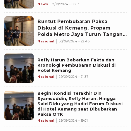
Pemanggilan Sejumlah
News
2/10/2024 - 06:13
Narasumber
Buntut Pembubaran Paksa
Diskusi di Kemang, Propam
Polda Metro Jaya Turun Tangan
Lakukan Ini...
Nasional
30/09/2024 - 22:46
Refly Harun Beberkan Fakta dan
Kronologi Pembubaran Diskusi di
Hotel Kemang
Nasional
29/09/2024 - 21:37
Begini Kondisi Terakhir Din
Syamsuddin, Refly Harun, Hingga
Said Didu yang Hadiri Forum Diskusi
di Hotel Kemang saat Dibubarkan
Paksa OTK
Nasional
29/09/2024 - 19:01