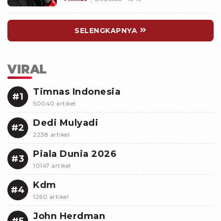
SELENGKAPNYA
VIRAL
Timnas Indonesia
#1
50040 artikel
Dedi Mulyadi
#2
2238 artikel
Piala Dunia 2026
#3
10147 artikel
Kdm
#4
1260 artikel
John Herdman