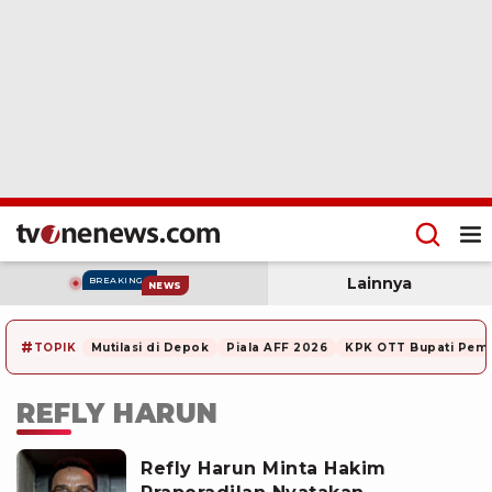
Lainnya
BREAKING
NEWS
#
TOPIK
Mutilasi di Depok
Piala AFF 2026
KPK OTT Bupati Pem
REFLY HARUN
Refly Harun Minta Hakim