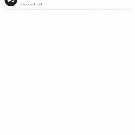
#5
2653 artikel