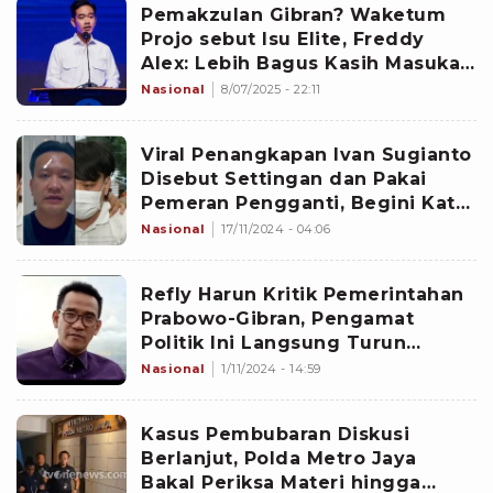
Pemakzulan Gibran? Waketum
Projo sebut Isu Elite, Freddy
Alex: Lebih Bagus Kasih Masukan
ke Prabowo
Nasional
8/07/2025 - 22:11
Viral Penangkapan Ivan Sugianto
Disebut Settingan dan Pakai
Pemeran Pengganti, Begini Kata
Pengamat hingga Klarifikasi
Nasional
17/11/2024 - 04:06
Polisi
Refly Harun Kritik Pemerintahan
Prabowo-Gibran, Pengamat
Politik Ini Langsung Turun
Gunung
Nasional
1/11/2024 - 14:59
Kasus Pembubaran Diskusi
Berlanjut, Polda Metro Jaya
Bakal Periksa Materi hingga