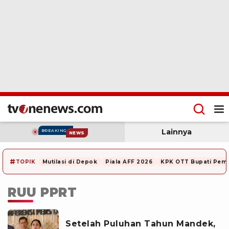
Lainnya
BREAKING
NEWS
#
TOPIK
Mutilasi di Depok
Piala AFF 2026
KPK OTT Bupati Pem
RUU PPRT
Setelah Puluhan Tahun Mandek,