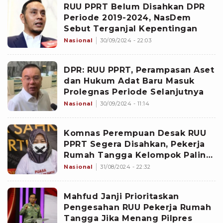
RUU PPRT Belum Disahkan DPR
Periode 2019-2024, NasDem
Sebut Terganjal Kepentingan
Nasional
30/09/2024 - 22:03
DPR: RUU PPRT, Perampasan Aset
dan Hukum Adat Baru Masuk
Prolegnas Periode Selanjutnya
Nasional
30/09/2024 - 11:14
Komnas Perempuan Desak RUU
PPRT Segera Disahkan, Pekerja
Rumah Tangga Kelompok Paling
Rentan
Nasional
31/08/2024 - 22:32
Mahfud Janji Prioritaskan
Pengesahan RUU Pekerja Rumah
Tangga Jika Menang Pilpres