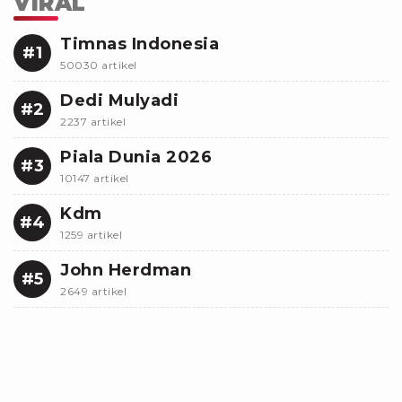
VIRAL
Timnas Indonesia
#1
50030 artikel
Dedi Mulyadi
#2
2237 artikel
Piala Dunia 2026
#3
10147 artikel
Kdm
#4
1259 artikel
John Herdman
#5
2649 artikel