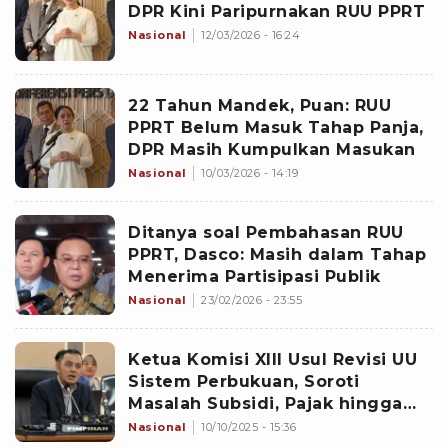
DPR Kini Paripurnakan RUU PPRT
Nasional
12/03/2026 - 16:24
22 Tahun Mandek, Puan: RUU
PPRT Belum Masuk Tahap Panja,
DPR Masih Kumpulkan Masukan
Nasional
10/03/2026 - 14:19
Ditanya soal Pembahasan RUU
PPRT, Dasco: Masih dalam Tahap
Menerima Partisipasi Publik
Nasional
23/02/2026 - 23:55
Ketua Komisi XIII Usul Revisi UU
Sistem Perbukuan, Soroti
Masalah Subsidi, Pajak hingga
Bayaran Penulis
Nasional
10/10/2025 - 15:36