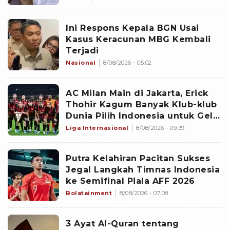
Ini Respons Kepala BGN Usai
Kasus Keracunan MBG Kembali
Terjadi
Nasional
8/08/2026 - 05:02
AC Milan Main di Jakarta, Erick
Thohir Kagum Banyak Klub-klub
Dunia Pilih Indonesia untuk Gelar
Pramusim: Dampaknya Positif
Liga Internasional
8/08/2026 - 09:39
Putra Kelahiran Pacitan Sukses
Jegal Langkah Timnas Indonesia
ke Semifinal Piala AFF 2026
Bolatainment
8/08/2026 - 07:08
3 Ayat Al-Quran tentang