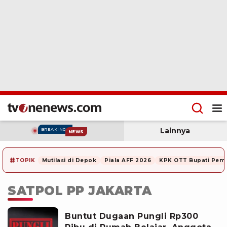
Lainnya
BREAKING
NEWS
#
TOPIK
Mutilasi di Depok
Piala AFF 2026
KPK OTT Bupati Pem
SATPOL PP JAKARTA
Buntut Dugaan Pungli Rp300