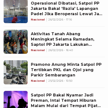
Operasional Dibatasi, Satpol PP
Jakarta Bakal 'Razia' Lapangan
Padel Jika Beroperasi Lewat Jam
8 Malam
Nasional
26/02/2026 - 17:16
Aktivitas Tanah Abang
Meningkat Selama Ramadan,
Saptol PP Jakarta Lakukan
Penertiban
Nasional
26/02/2026 - 16:40
Pramono Anung Minta Satpol PP
Tertibkan PKL dan Ojol yang
Parkir Sembarangan
Nasional
25/02/2026 - 10:50
Satpol PP Bakal Nyamar Jadi
Preman, Intai Tempat Hiburan
Malam Mulai dari Tempat Pijat