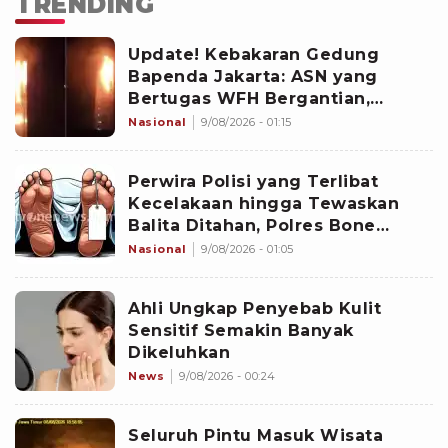
TRENDING
Update! Kebakaran Gedung
Bapenda Jakarta: ASN yang
Bertugas WFH Bergantian,
Pramono Pastikan Layanan Tetap
Nasional
9/08/2026 - 01:15
Berjalan
Perwira Polisi yang Terlibat
Kecelakaan hingga Tewaskan
Balita Ditahan, Polres Bone
Dalami Dugaan Rem Blong
Nasional
9/08/2026 - 01:05
Ahli Ungkap Penyebab Kulit
Sensitif Semakin Banyak
Dikeluhkan
News
9/08/2026 - 00:24
Seluruh Pintu Masuk Wisata