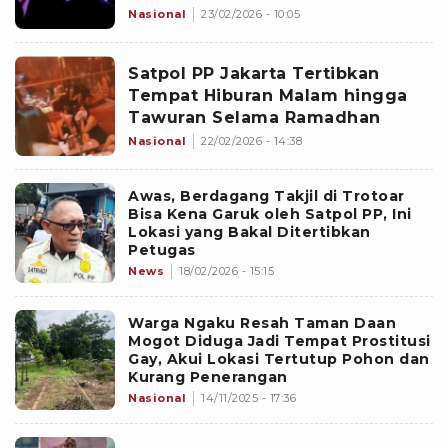
hingga Diskotek yang Tak Ikuti
Nasional
23/02/2026 - 10:05
Aturan selama Bulan Ramadhan
Satpol PP Jakarta Tertibkan
Tempat Hiburan Malam hingga
Tawuran Selama Ramadhan
Nasional
22/02/2026 - 14:38
Awas, Berdagang Takjil di Trotoar
Bisa Kena Garuk oleh Satpol PP, Ini
Lokasi yang Bakal Ditertibkan
Petugas
News
18/02/2026 - 15:15
Warga Ngaku Resah Taman Daan
Mogot Diduga Jadi Tempat Prostitusi
Gay, Akui Lokasi Tertutup Pohon dan
Kurang Penerangan
Nasional
14/11/2025 - 17:36