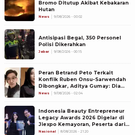
Bromo Ditutup Akibat Kebakaran
Hutan
News
9/08/2026 - 00:02
Antisipasi Begal, 350 Personel
Polisi Dikerahkan
Jabar
9/08/2026 - 00:15
Peran Betrand Peto Terkait
Konflik Ruben Onsu-Sarwendah
Dibongkar, Aditya Gumay: Dia
Pemegang Kartu
News
9/08/2026 - 02:04
Indonesia Beauty Entrepreneur
Legacy Awards 2026 Digelar di
Jiexpo Kemayoran, Peserta dari
4 Negara Adu Karya PMU
Nasional
8/08/2026 - 21:20