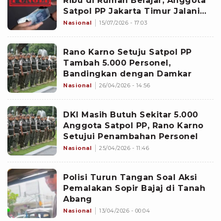
Ribu di Rumah Belajar, Anggota
Satpol PP Jakarta Timur Jalani
Pemeriksaan
Nasional
15/07/2026 - 17:03
Rano Karno Setuju Satpol PP
Tambah 5.000 Personel,
Bandingkan dengan Damkar
Nasional
26/04/2026 - 14:56
DKI Masih Butuh Sekitar 5.000
Anggota Satpol PP, Rano Karno
Setujui Penambahan Personel
Nasional
25/04/2026 - 11:46
Polisi Turun Tangan Soal Aksi
Pemalakan Sopir Bajaj di Tanah
Abang
Nasional
13/04/2026 - 00:04