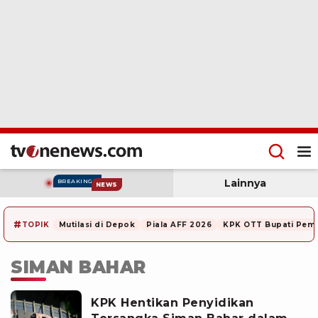
Lainnya
BREAKING
NEWS
#
TOPIK
Mutilasi di Depok
Piala AFF 2026
KPK OTT Bupati Pem
SIMAN BAHAR
KPK Hentikan Penyidikan