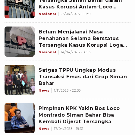
Tersangka Siman Bahar dalam
Kasus Korupsi Antam-Loco
MontradoÂ
Nasional
25/04/2026 - 11:39
Belum Menjalanai Masa
Penahanan Selama Berstatus
Tersangka Kasus Korupsi Logam,
KPK Mendadak Terima Surat
Nasional
14/04/2026 - 16:13
Kematian Siman Bahar
Satgas TPPU Ungkap Modus
Transaksi Emas dari Grup Siman
Bahar
News
1/11/2023 - 22:30
Pimpinan KPK Yakin Bos Loco
Montrado Siman Bahar Bisa
Kembali Dijerat Tersangka
News
17/04/2023 - 19:31