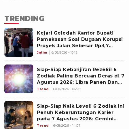
TRENDING
Kejari Geledah Kantor Bupati
Pamekasan Soal Dugaan Korupsi
Proyek Jalan Sebesar Rp3,7
Milliar
Jatim
6/08/2026 - 10:12
Siap-Siap Kebanjiran Rezeki! 6
Zodiak Paling Bercuan Deras di 7
Agustus 2026: Libra Panen Dana
Ekstra
Trend
6/08/2026 - 06:28
Siap-Siap Naik Level! 6 Zodiak Ini
Penuh Keberuntungan Karier
pada 7 Agustus 2026: Gemini
Punya Senjata Utama
Trend
6/08/2026 - 14:07