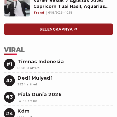
Karier Besok 7 Agustus 2026:
Capricorn Tuai Hasil, Aquarius
Mencuri Perhatian Atasan
Trend
6/08/2026 - 10:58
SELENGKAPNYA
VIRAL
Timnas Indonesia
#1
50000 artikel
Dedi Mulyadi
#2
2234 artikel
Piala Dunia 2026
#3
10146 artikel
Kdm
#4