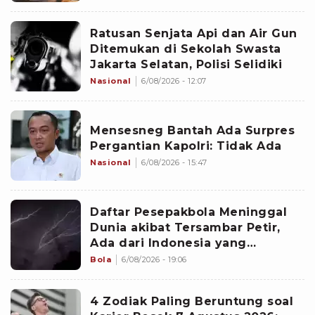
Ratusan Senjata Api dan Air Gun
Ditemukan di Sekolah Swasta
Jakarta Selatan, Polisi Selidiki
Nasional
6/08/2026 - 12:07
Mensesneg Bantah Ada Surpres
Pergantian Kapolri: Tidak Ada
Nasional
6/08/2026 - 15:47
Daftar Pesepakbola Meninggal
Dunia akibat Tersambar Petir,
Ada dari Indonesia yang
Namanya sudah Tersohor
Bola
6/08/2026 - 19:06
4 Zodiak Paling Beruntung soal