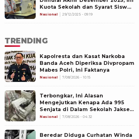
Dimulai Akhir Desember 2025, Ini
Kuota Sekolah dan Syarat Siswa
Eligible
Nasional
29/12/2025 - 09:19
TRENDING
Kapolresta dan Kasat Narkoba
Banda Aceh Diperiksa Divpropam
Mabes Polri, Ini Faktanya
Nasional
7/08/2026 - 10:15
Terbongkar, Ini Alasan
Mengejutkan Kenapa Ada 995
Senjata di Dalam Sekolah Jaksel
Sejak 2020
Nasional
7/08/2026 - 04:32
Beredar Diduga Curhatan Winda