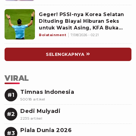
Geger! PSSI-nya Korea Selatan
Dituding Biayai Hiburan Seks
untuk Wasit Asing, KFA Buka
Suara
Bolatainment
7/08/2026 - 02:21
SELENGKAPNYA
VIRAL
Timnas Indonesia
#1
50018 artikel
Dedi Mulyadi
#2
2235 artikel
Piala Dunia 2026
#3