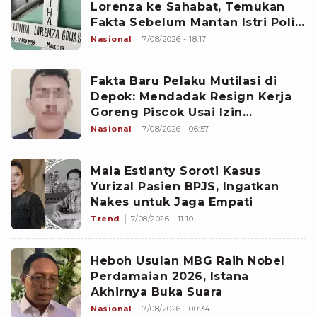
Lorenza ke Sahabat, Temukan
Fakta Sebelum Mantan Istri Polisi
di Medan Tewas
Nasional
7/08/2026 - 18:17
Fakta Baru Pelaku Mutilasi di
Depok: Mendadak Resign Kerja
Goreng Piscok Usai Izin
Interview di Mal
Nasional
7/08/2026 - 06:57
Maia Estianty Soroti Kasus
Yurizal Pasien BPJS, Ingatkan
Nakes untuk Jaga Empati
Trend
7/08/2026 - 11:10
Heboh Usulan MBG Raih Nobel
Perdamaian 2026, Istana
Akhirnya Buka Suara
Nasional
7/08/2026 - 00:34