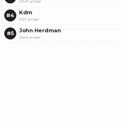
10147 artikel
Kdm
#4
1257 artikel
John Herdman
#5
2645 artikel