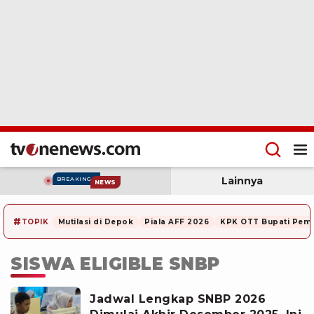
Lainnya
BREAKING
NEWS
#
TOPIK
Mutilasi di Depok
Piala AFF 2026
KPK OTT Bupati Pem
SISWA ELIGIBLE SNBP
Jadwal Lengkap SNBP 2026