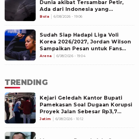
Dunia akibat Tersambar Petir,
Ada dari Indonesia yang
Namanya sudah Tersohor
Bola
6/08/2026 - 19:06
Sudah Siap Hadapi Liga Voli
Korea 2026/2027, Jordan Wilson
Sampaikan Pesan untuk Fans
Hyundai Hillstate
Arena
6/08/2026 - 19:04
TRENDING
Kejari Geledah Kantor Bupati
Pamekasan Soal Dugaan Korupsi
Proyek Jalan Sebesar Rp3,7
Milliar
Jatim
6/08/2026 - 10:12