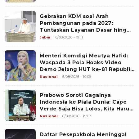
Gebrakan KDM soal Arah
Pembangunan pada 2027:
Tuntaskan Layanan Dasar hingga
Konektivitas Wilayah
Jabar
6/08/2026 - 19:11
Menteri Komdigi Meutya Hafid:
Waspada 3 Pola Hoaks Video
Demo Jelang HUT ke-81 Republik
Indonesia
Nasional
6/08/2026 - 19:09
Prabowo Soroti Gagalnya
Indonesia ke Piala Dunia: Cape
Verde Saja Bisa Lolos, Kita Harus
Introspeksi
Nasional
6/08/2026 - 19:07
Daftar Pesepakbola Meninggal