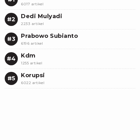
6017 artikel
Dedi Mulyadi
#2
2233 artikel
Prabowo Subianto
#3
6196 artikel
Kdm
#4
1255 artikel
Korupsi
#5
6022 artikel