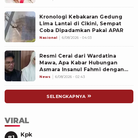
Kronologi Kebakaran Gedung
Lima Lantai di Cikini, Sempat
Coba Dipadamkan Pakai APAR
Nasional
6/08/2026 - 04:03
Resmi Cerai dari Wardatina
Mawa, Apa Kabar Hubungan
Asmara Insanul Fahmi dengan
Inara Rusli?
News
6/08/2026 - 02:43
SELENGKAPNYA
VIRAL
Kpk
#1