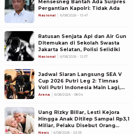
Mensesneg Bantah Ada Surpres
Pergantian Kapolri: Tidak Ada
Nasional
6/08/2026 - 15:47
Ratusan Senjata Api dan Air Gun
Ditemukan di Sekolah Swasta
Jakarta Selatan, Polisi Selidiki
Nasional
6/08/2026 - 12:07
Jadwal Siaran Langsung SEA V
Cup 2026 Putri Leg 2: Timnas
Voli Putri Indonesia Main Lagi,
Langsung Hadapi Vietnam
Arena
6/08/2026 - 08:04
Uang Rizky Billar, Lesti Kejora
Hingga Anak Ditilep Sampai Rp3,1
Miliar, Pelaku Disebut Orang
Terdekat
News
6/08/2026 - 02:05