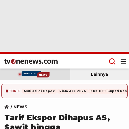
Lainnya
BREAKING
NEWS
#
TOPIK
Mutilasi di Depok
Piala AFF 2026
KPK OTT Bupati Pem
NEWS
Tarif Ekspor Dihapus AS,
Sawit hingga