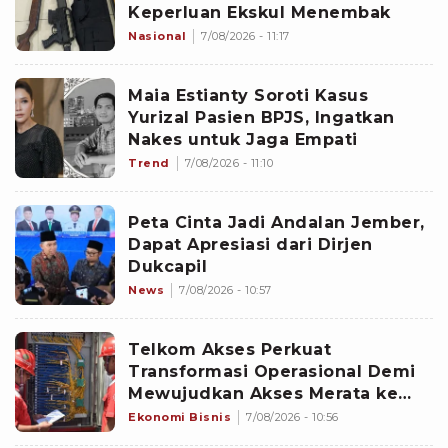
Keperluan Ekskul Menembak
Nasional
7/08/2026 - 11:17
Maia Estianty Soroti Kasus
Yurizal Pasien BPJS, Ingatkan
Nakes untuk Jaga Empati
Trend
7/08/2026 - 11:10
Peta Cinta Jadi Andalan Jember,
Dapat Apresiasi dari Dirjen
Dukcapil
News
7/08/2026 - 10:57
Telkom Akses Perkuat
Transformasi Operasional Demi
Mewujudkan Akses Merata ke
Seluruh Negeri
Ekonomi Bisnis
7/08/2026 - 10:56