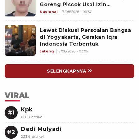
Goreng Piscok Usai Izin
Interview di Mal
Nasional
7/08/2026 - 06:57
Lewat Diskusi Persoalan Bangsa
di Yogyakarta, Gerakan Iqra
Indonesia Terbentuk
Jateng
7/08/2026 - 03:06
SELENGKAPNYA
VIRAL
Kpk
#1
6018 artikel
Dedi Mulyadi
#2
2234 artikel