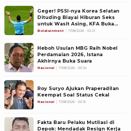
Geger! PSSI-nya Korea Selatan
Dituding Biayai Hiburan Seks
untuk Wasit Asing, KFA Buka
Suara
Bolatainment
7/08/2026 - 02:21
Heboh Usulan MBG Raih Nobel
Perdamaian 2026, Istana
Akhirnya Buka Suara
Nasional
7/08/2026 - 00:34
Roy Suryo Ajukan Praperadilan
Keempat Soal Status Cekal
Nasional
7/08/2026 - 00:15
Fakta Baru Pelaku Mutilasi di
Depok: Mendadak Resign Kerja