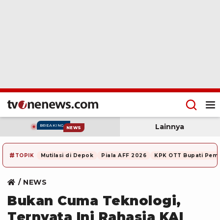
Lainnya
BREAKING
NEWS
#
TOPIK
Mutilasi di Depok
Piala AFF 2026
KPK OTT Bupati Pem
NEWS
Bukan Cuma Teknologi,
Ternyata Ini Rahasia KAI