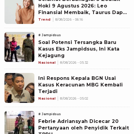
Hoki 9 Agustus 2026: Leo
Finansial Membaik, Taurus Dapat
Peluang dari Arah Tak Terduga
Trend
8/08/2026 - 06:16
# Jampidsus
Soal Potensi Tersangka Baru
Kasus Eks Jampidsus, Ini Kata
Kejagung
Nasional
8/08/2026 - 05:32
Ini Respons Kepala BGN Usai
Kasus Keracunan MBG Kembali
Terjadi
Nasional
8/08/2026 - 05:02
# Jampidsus
Febrie Adriansyah Dicecar 20
Pertanyaan oleh Penyidik Terkait