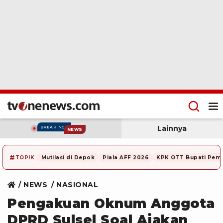
Lainnya
BREAKING
NEWS
#
TOPIK
Mutilasi di Depok
Piala AFF 2026
KPK OTT Bupati Pem
NEWS
NASIONAL
Pengakuan Oknum Anggota
DPRD Sulsel Soal Ajakan