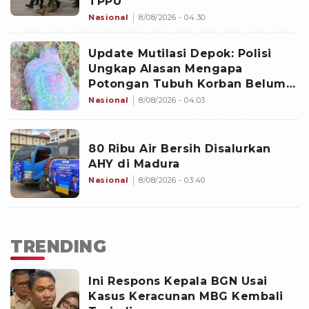
TPPU
Nasional
8/08/2026 - 04:30
Update Mutilasi Depok: Polisi
Ungkap Alasan Mengapa
Potongan Tubuh Korban Belum
Juga Ditemukan
Nasional
8/08/2026 - 04:03
80 Ribu Air Bersih Disalurkan
AHY di Madura
Nasional
8/08/2026 - 03:40
TRENDING
Ini Respons Kepala BGN Usai
Kasus Keracunan MBG Kembali