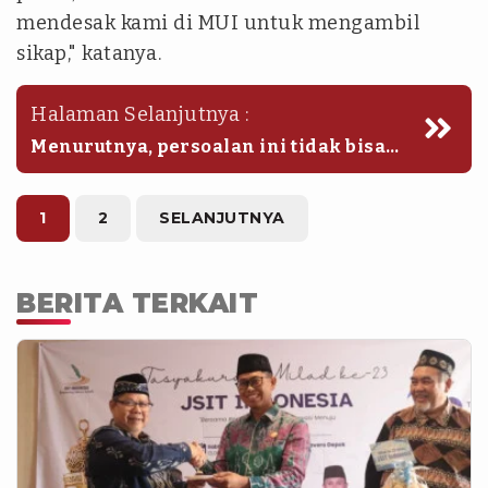
mendesak kami di MUI untuk mengambil
sikap," katanya.
Halaman Selanjutnya :
Menurutnya, persoalan ini tidak bisa
diulur dan bisa menjadi bola liar di
masyarakat. Untuk itu, pihaknya telah
mengambil sikap atas kasus tersebut.
1
2
SELANJUTNYA
BERITA TERKAIT