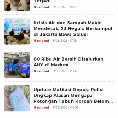
Terjadi
Nasional
8/08/2026 - 05:02
Krisis Air dan Sampah Makin
Mendesak, 23 Negara Berkumpul
di Jakarta Bawa Solusi
Nasional
8/08/2026 - 01:15
80 Ribu Air Bersih Disalurkan
AHY di Madura
Nasional
8/08/2026 - 03:40
Update Mutilasi Depok: Polisi
Ungkap Alasan Mengapa
Potongan Tubuh Korban Belum
Juga Ditemukan
Nasional
8/08/2026 - 04:03