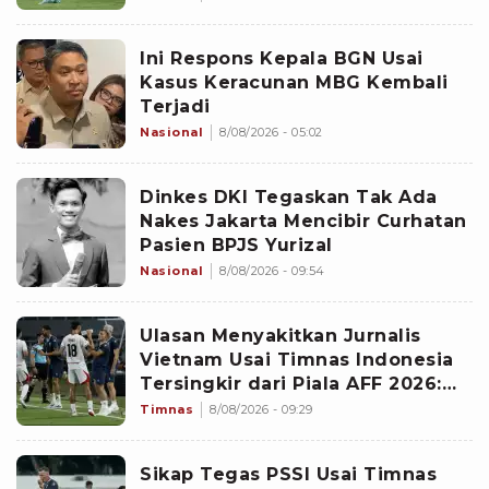
Rugikan Garuda
Ini Respons Kepala BGN Usai
Kasus Keracunan MBG Kembali
Terjadi
Nasional
8/08/2026 - 05:02
Dinkes DKI Tegaskan Tak Ada
Nakes Jakarta Mencibir Curhatan
Pasien BPJS Yurizal
Nasional
8/08/2026 - 09:54
Ulasan Menyakitkan Jurnalis
Vietnam Usai Timnas Indonesia
Tersingkir dari Piala AFF 2026:
Memalukan!
Timnas
8/08/2026 - 09:29
Sikap Tegas PSSI Usai Timnas