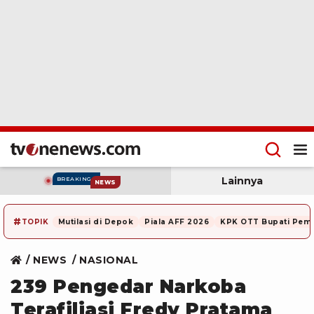
Lainnya
BREAKING
NEWS
#
TOPIK
Mutilasi di Depok
Piala AFF 2026
KPK OTT Bupati Pem
NEWS
NASIONAL
239 Pengedar Narkoba
Terafiliasi Fredy Pratama