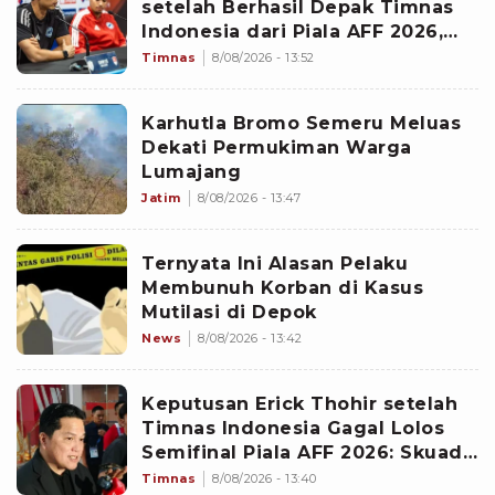
setelah Berhasil Depak Timnas
Indonesia dari Piala AFF 2026,
Gavin Lee Buka-bukaan: Saya
Timnas
8/08/2026 - 13:52
Sangat Bangga
Karhutla Bromo Semeru Meluas
Dekati Permukiman Warga
Lumajang
Jatim
8/08/2026 - 13:47
Ternyata Ini Alasan Pelaku
Membunuh Korban di Kasus
Mutilasi di Depok
News
8/08/2026 - 13:42
Keputusan Erick Thohir setelah
Timnas Indonesia Gagal Lolos
Semifinal Piala AFF 2026: Skuad
John Herdman Dievaluasi
Timnas
8/08/2026 - 13:40