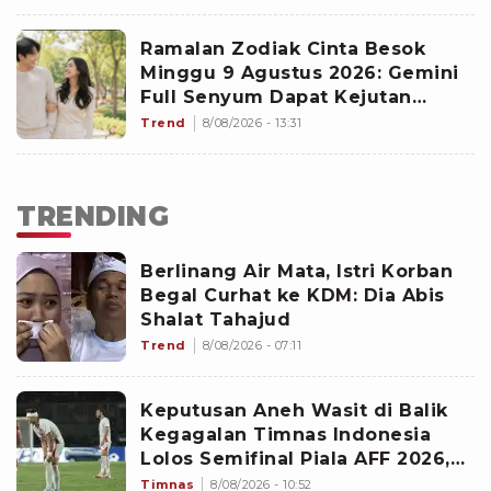
Ramalan Zodiak Cinta Besok
Minggu 9 Agustus 2026: Gemini
Full Senyum Dapat Kejutan
Manis, Scorpio Stop Cemburu
Trend
8/08/2026 - 13:31
Buta Bikin Si Dia Gerah
TRENDING
Berlinang Air Mata, Istri Korban
Begal Curhat ke KDM: Dia Abis
Shalat Tahajud
Trend
8/08/2026 - 07:11
Keputusan Aneh Wasit di Balik
Kegagalan Timnas Indonesia
Lolos Semifinal Piala AFF 2026,
Untungkan Singapura dan
Timnas
8/08/2026 - 10:52