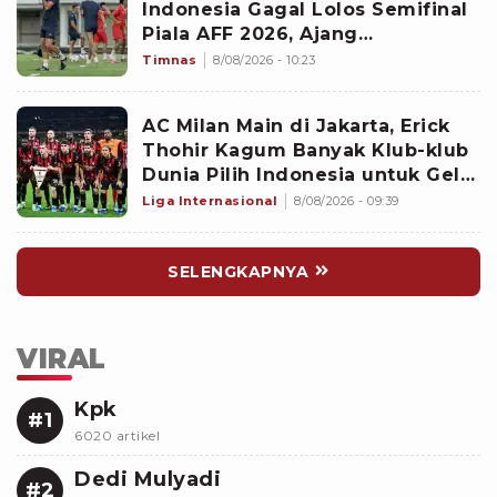
Indonesia Gagal Lolos Semifinal
Piala AFF 2026, Ajang
Selanjutnya Jadi Pembuktian
Timnas
8/08/2026 - 10:23
Garuda
AC Milan Main di Jakarta, Erick
Thohir Kagum Banyak Klub-klub
Dunia Pilih Indonesia untuk Gelar
Pramusim: Dampaknya Positif
Liga Internasional
8/08/2026 - 09:39
SELENGKAPNYA
VIRAL
Kpk
#1
6020 artikel
Dedi Mulyadi
#2