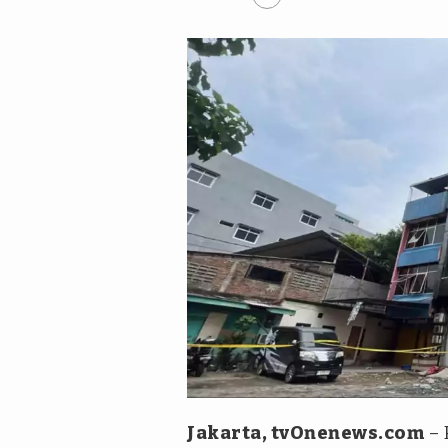
viva.co.id
Jakarta, tvOnenews.com
– 