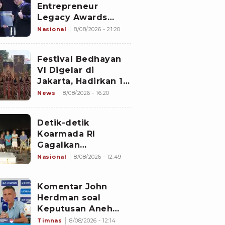
Entrepreneur
Legacy Awards
2026 Digelar di
Nasional
8/08/2026 - 21:20
Jiexpo Kemayoran,
Peserta dari 4
Festival Bedhayan
Negara Adu Karya
VI Digelar di
PMU
Jakarta, Hadirkan 16
Kelompok Tari dari
News
8/08/2026 - 16:20
Berbagai Daerah
Detik-detik
Koarmada RI
Gagalkan
Penyelundupan 1,3
Nasional
8/08/2026 - 12:49
Ton Diduga
Narkotika di
Komentar John
Perairan Bintan
Herdman soal
Keputusan Aneh
Wasit Laga Timnas
Timnas
8/08/2026 - 12:14