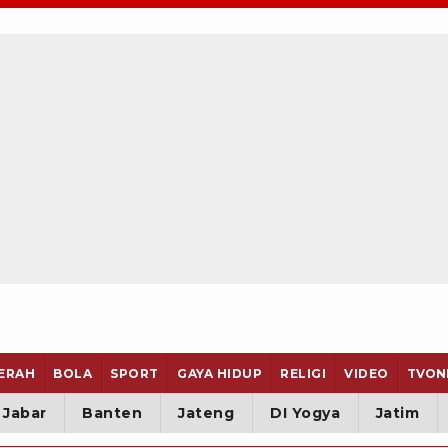
ERAH
BOLA
SPORT
GAYA HIDUP
RELIGI
VIDEO
TVON
Jabar
Banten
Jateng
DI Yogya
Jatim