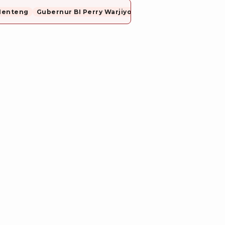
Menteng
Gubernur BI Perry Warjiyo Mundur