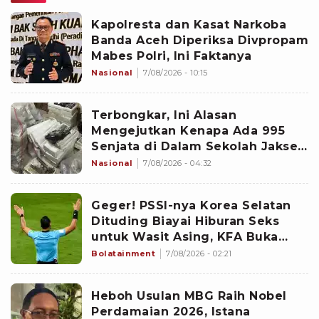
Kapolresta dan Kasat Narkoba
Banda Aceh Diperiksa Divpropam
Mabes Polri, Ini Faktanya
Nasional
7/08/2026 - 10:15
Terbongkar, Ini Alasan
Mengejutkan Kenapa Ada 995
Senjata di Dalam Sekolah Jaksel
Sejak 2020
Nasional
7/08/2026 - 04:32
Geger! PSSI-nya Korea Selatan
Dituding Biayai Hiburan Seks
untuk Wasit Asing, KFA Buka
Suara
Bolatainment
7/08/2026 - 02:21
Heboh Usulan MBG Raih Nobel
Perdamaian 2026, Istana