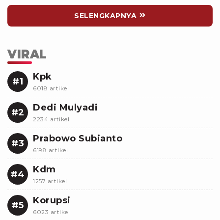
SELENGKAPNYA
VIRAL
Kpk
#1
6018 artikel
Dedi Mulyadi
#2
2234 artikel
Prabowo Subianto
#3
6198 artikel
Kdm
#4
1257 artikel
Korupsi
#5
6023 artikel