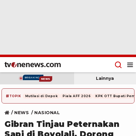
Lainnya
BREAKING
NEWS
#
TOPIK
Mutilasi di Depok
Piala AFF 2026
KPK OTT Bupati Pem
NEWS
NASIONAL
Gibran Tinjau Peternakan
Sapi di Boyolali, Dorong