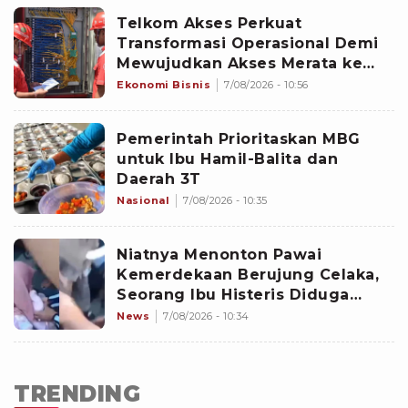
Telkom Akses Perkuat
Transformasi Operasional Demi
Mewujudkan Akses Merata ke
Seluruh Negeri
Ekonomi Bisnis
7/08/2026 - 10:56
Pemerintah Prioritaskan MBG
untuk Ibu Hamil-Balita dan
Daerah 3T
Nasional
7/08/2026 - 10:35
Niatnya Menonton Pawai
Kemerdekaan Berujung Celaka,
Seorang Ibu Histeris Diduga
Ditabrak Oknum Polisi
News
7/08/2026 - 10:34
TRENDING