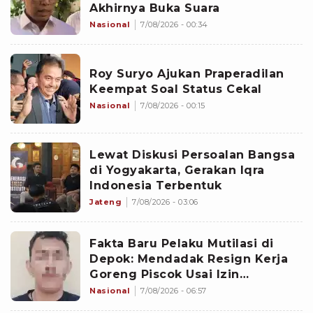
Akhirnya Buka Suara
Nasional
7/08/2026 - 00:34
Roy Suryo Ajukan Praperadilan
Keempat Soal Status Cekal
Nasional
7/08/2026 - 00:15
Lewat Diskusi Persoalan Bangsa
di Yogyakarta, Gerakan Iqra
Indonesia Terbentuk
Jateng
7/08/2026 - 03:06
Fakta Baru Pelaku Mutilasi di
Depok: Mendadak Resign Kerja
Goreng Piscok Usai Izin
Interview di Mal
Nasional
7/08/2026 - 06:57