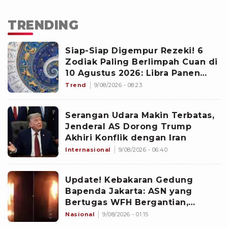
TRENDING
Siap-Siap Digempur Rezeki! 6
Zodiak Paling Berlimpah Cuan di
10 Agustus 2026: Libra Panen
Proyek Emas
Trend
9/08/2026 - 08:23
Serangan Udara Makin Terbatas,
Jenderal AS Dorong Trump
Akhiri Konflik dengan Iran
Internasional
9/08/2026 - 06:40
Update! Kebakaran Gedung
Bapenda Jakarta: ASN yang
Bertugas WFH Bergantian,
Pramono Pastikan Layanan Tetap
Nasional
9/08/2026 - 01:15
Berjalan