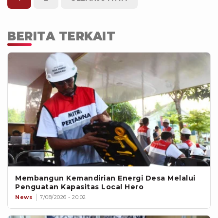
negara juga di Pertamina saya kira
juga memiliki beberapa ladang ya di
tempat-tempat lain. Kemudian juga
BERITA TERKAIT
sumber-sumber dari Amerika waktu
terakhir juga ada beberapa
pembicaraan, saya ikuti, dalam
kaitannya dengan pemenuhan suplai
energi dan bahan bakar ini,” ujar dia.
Membangun Kemandirian Energi Desa Melalui
Penguatan Kapasitas Local Hero
News
7/08/2026 - 20:02