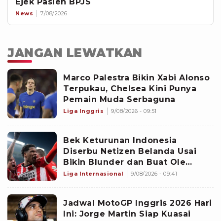
Ejek Pasien BPJS
News
7/08/2026
JANGAN LEWATKAN
Marco Palestra Bikin Xabi Alonso
Terpukau, Chelsea Kini Punya
Pemain Muda Serbaguna
Liga Inggris
9/08/2026 - 09:51
Bek Keturunan Indonesia
Diserbu Netizen Belanda Usai
Bikin Blunder dan Buat Ole
Romeny Cetak Gol Debut di
Liga Internasional
9/08/2026 - 09:41
Eredivisie: Sangat Buruk!
Jadwal MotoGP Inggris 2026 Hari
Ini: Jorge Martin Siap Kuasai