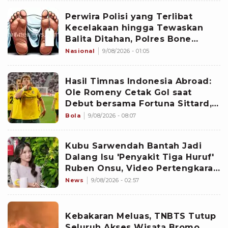
Perwira Polisi yang Terlibat
Kecelakaan hingga Tewaskan
Balita Ditahan, Polres Bone
Dalami Dugaan Rem Blong
Nasional
9/08/2026 - 01:05
Hasil Timnas Indonesia Abroad:
Ole Romeny Cetak Gol saat
Debut bersama Fortuna Sittard,
Justin Hubner Main Penuh
Bola
9/08/2026 - 08:07
Kubu Sarwendah Bantah Jadi
Dalang Isu 'Penyakit Tiga Huruf'
Ruben Onsu, Video Pertengkaran
Ikut Disorot
News
9/08/2026 - 02:57
Kebakaran Meluas, TNBTS Tutup
Seluruh Akses Wisata Bromo