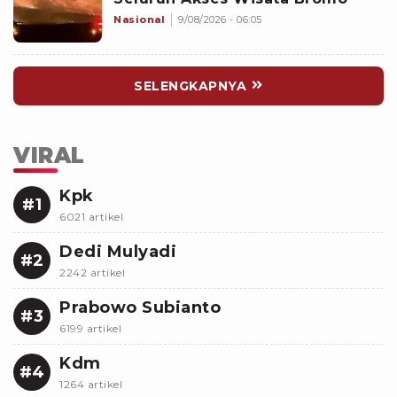
Nasional
9/08/2026 - 06:05
SELENGKAPNYA
VIRAL
Kpk
#1
6021 artikel
Dedi Mulyadi
#2
2242 artikel
Prabowo Subianto
#3
6199 artikel
Kdm
#4
1264 artikel