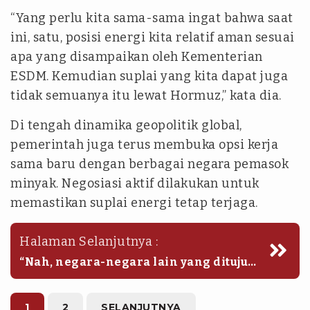
“Yang perlu kita sama-sama ingat bahwa saat
ini, satu, posisi energi kita relatif aman sesuai
apa yang disampaikan oleh Kementerian
ESDM. Kemudian suplai yang kita dapat juga
tidak semuanya itu lewat Hormuz,” kata dia.
Di tengah dinamika geopolitik global,
pemerintah juga terus membuka opsi kerja
sama baru dengan berbagai negara pemasok
minyak. Negosiasi aktif dilakukan untuk
memastikan suplai energi tetap terjaga.
Halaman Selanjutnya :
“Nah, negara-negara lain yang dituju
tentu saja kemarin Rusia, dan saya kira
juga merupakan satu alternatif yang
strategis ya. Kemudian beberapa
1
2
SELANJUTNYA