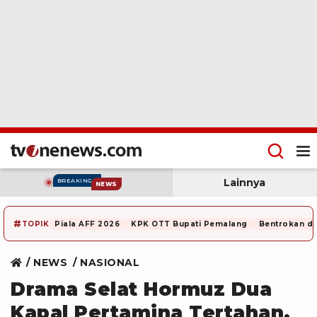
Lainnya
BREAKING
NEWS
#
TOPIK
Piala AFF 2026
KPK OTT Bupati Pemalang
Bentrokan di
NEWS
NASIONAL
Drama Selat Hormuz Dua
Kapal Pertamina Tertahan,