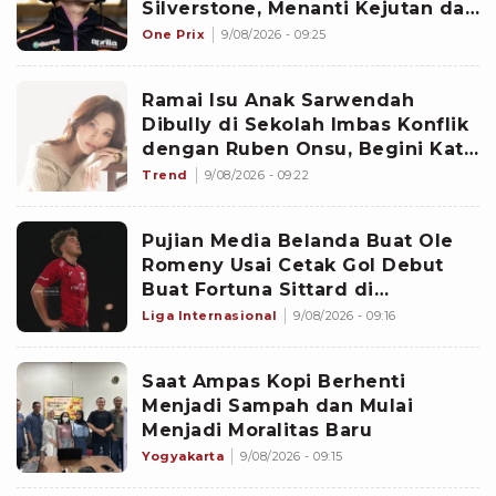
Silverstone, Menanti Kejutan dari
Marc Marquez
One Prix
9/08/2026 - 09:25
Ramai Isu Anak Sarwendah
Dibully di Sekolah Imbas Konflik
dengan Ruben Onsu, Begini Kata
Sang Ibu
Trend
9/08/2026 - 09:22
Pujian Media Belanda Buat Ole
Romeny Usai Cetak Gol Debut
Buat Fortuna Sittard di
Eredivisie: Penyelesaian yang
Liga Internasional
9/08/2026 - 09:16
Rapi!
Saat Ampas Kopi Berhenti
Menjadi Sampah dan Mulai
Menjadi Moralitas Baru
Yogyakarta
9/08/2026 - 09:15