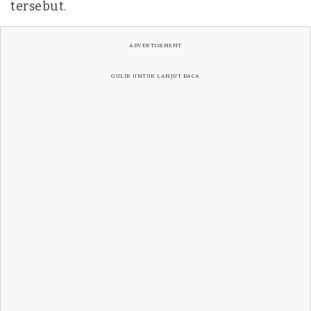
tersebut.
ADVERTISEMENT
GULIR UNTUK LANJUT BACA