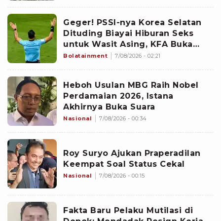
Geger! PSSI-nya Korea Selatan
Dituding Biayai Hiburan Seks
untuk Wasit Asing, KFA Buka
Suara
Bolatainment
7/08/2026 - 02:21
Heboh Usulan MBG Raih Nobel
Perdamaian 2026, Istana
Akhirnya Buka Suara
Nasional
7/08/2026 - 00:34
Roy Suryo Ajukan Praperadilan
Keempat Soal Status Cekal
Nasional
7/08/2026 - 00:15
Fakta Baru Pelaku Mutilasi di