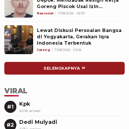
Depok: Mendadak Resign Kerja
Goreng Piscok Usai Izin
Interview di Mal
Nasional
7/08/2026 - 06:57
Lewat Diskusi Persoalan Bangsa
di Yogyakarta, Gerakan Iqra
Indonesia Terbentuk
Jateng
7/08/2026 - 03:06
SELENGKAPNYA
VIRAL
Kpk
#1
6018 artikel
Dedi Mulyadi
#2
2234 artikel