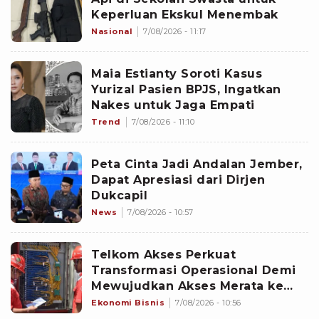
Keperluan Ekskul Menembak
Nasional
7/08/2026 - 11:17
Maia Estianty Soroti Kasus
Yurizal Pasien BPJS, Ingatkan
Nakes untuk Jaga Empati
Trend
7/08/2026 - 11:10
Peta Cinta Jadi Andalan Jember,
Dapat Apresiasi dari Dirjen
Dukcapil
News
7/08/2026 - 10:57
Telkom Akses Perkuat
Transformasi Operasional Demi
Mewujudkan Akses Merata ke
Seluruh Negeri
Ekonomi Bisnis
7/08/2026 - 10:56