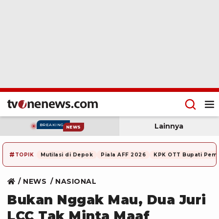
Lainnya
BREAKING
NEWS
#
TOPIK
Mutilasi di Depok
Piala AFF 2026
KPK OTT Bupati Pem
NEWS
NASIONAL
Bukan Nggak Mau, Dua Juri
LCC Tak Minta Maaf