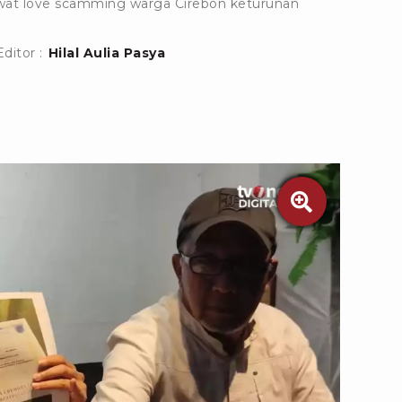
wat love scamming warga Cirebon keturunan
Editor :
Hilal Aulia Pasya
