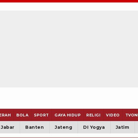
ERAH
BOLA
SPORT
GAYA HIDUP
RELIGI
VIDEO
TVON
Jabar
Banten
Jateng
DI Yogya
Jatim