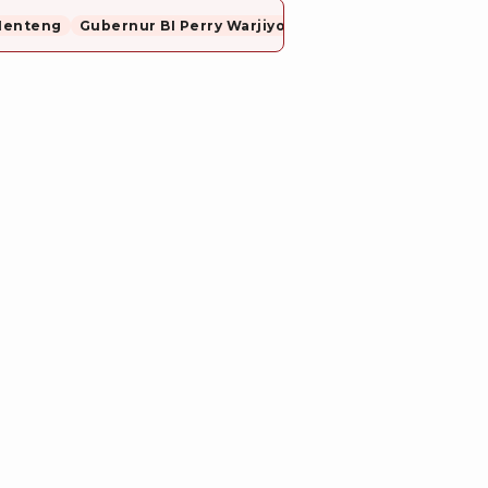
Menteng
Gubernur BI Perry Warjiyo Mundur