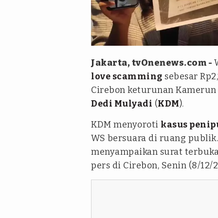
tvOneNews
Jakarta, tvOnenews.com -
love scamming
sebesar Rp2,
Cirebon keturunan Kamerun 
Dedi Mulyadi
(
KDM
).
KDM menyoroti
kasus penip
WS bersuara di ruang publik.
menyampaikan surat terbuka 
pers di Cirebon, Senin (8/12/2