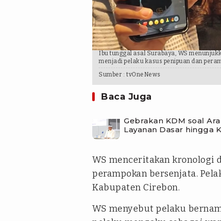
Ibu tunggal asal Surabaya, WS menunjuk
menjadi pelaku kasus penipuan dan pera
Sumber :
tvOneNews
Baca Juga
Gebrakan KDM soal Ar
Layanan Dasar hingga K
WS menceritakan kronologi d
perampokan bersenjata. Pel
Kabupaten Cirebon.
WS menyebut pelaku bernam