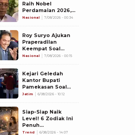
Raih Nobel
Perdamaian 2026,
Istana Akhirnya
Nasional
7/08/2026 - 00:34
Buka Suara
Roy Suryo Ajukan
Praperadilan
Keempat Soal
Status Cekal
Nasional
7/08/2026 - 00:15
Kejari Geledah
Kantor Bupati
Pamekasan Soal
Dugaan Korupsi
Jatim
6/08/2026 - 10:12
Proyek Jalan
Sebesar Rp3,7
Siap-Siap Naik
Milliar
Level! 6 Zodiak Ini
Penuh
Keberuntungan
Trend
6/08/2026 - 14:07