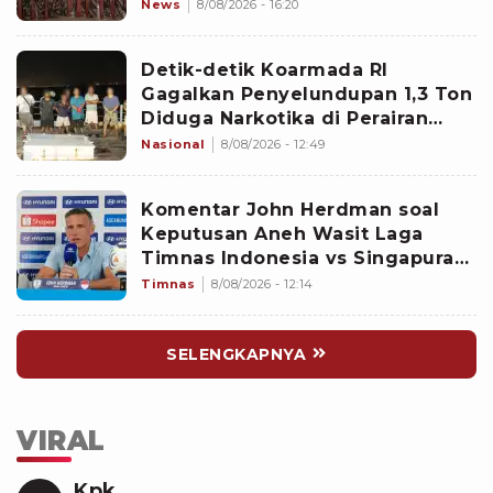
News
8/08/2026 - 16:20
Detik-detik Koarmada RI
Gagalkan Penyelundupan 1,3 Ton
Diduga Narkotika di Perairan
Bintan
Nasional
8/08/2026 - 12:49
Komentar John Herdman soal
Keputusan Aneh Wasit Laga
Timnas Indonesia vs Singapura
di Piala AFF 2026: Percuma
Timnas
8/08/2026 - 12:14
Bahas Itu
SELENGKAPNYA
VIRAL
Kpk