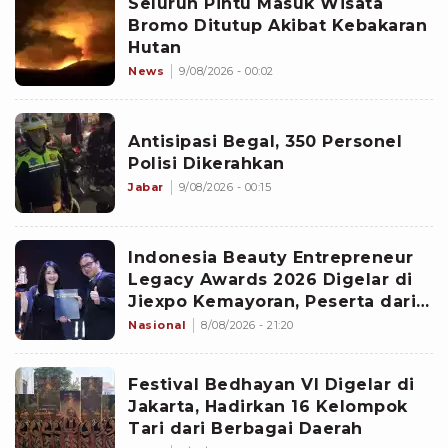
Seluruh Pintu Masuk Wisata
Bromo Ditutup Akibat Kebakaran
Hutan
News
9/08/2026 - 00:02
Antisipasi Begal, 350 Personel
Polisi Dikerahkan
Jabar
9/08/2026 - 00:15
Indonesia Beauty Entrepreneur
Legacy Awards 2026 Digelar di
Jiexpo Kemayoran, Peserta dari
4 Negara Adu Karya PMU
Nasional
8/08/2026 - 21:20
Festival Bedhayan VI Digelar di
Jakarta, Hadirkan 16 Kelompok
Tari dari Berbagai Daerah