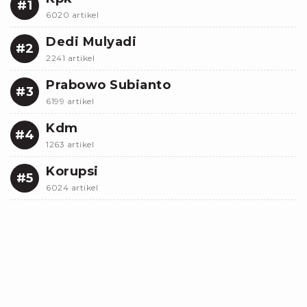
#1
6020 artikel
Dedi Mulyadi
#2
2241 artikel
Prabowo Subianto
#3
6199 artikel
Kdm
#4
1263 artikel
Korupsi
#5
6024 artikel