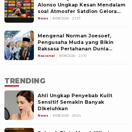
Alonso Ungkap Kesan Mendalam
soal Atmosfer Satdion Gelora
Bung Karno
News
8/08/2026 - 23:27
Mengenal Norman Joesoef,
Pengusaha Muda yang Bikin
Raksasa Pertahanan Dunia
Kepincut Indonesia
Nasional
8/08/2026 - 23:10
TRENDING
Ahli Ungkap Penyebab Kulit
Sensitif Semakin Banyak
Dikeluhkan
News
9/08/2026 - 00:24