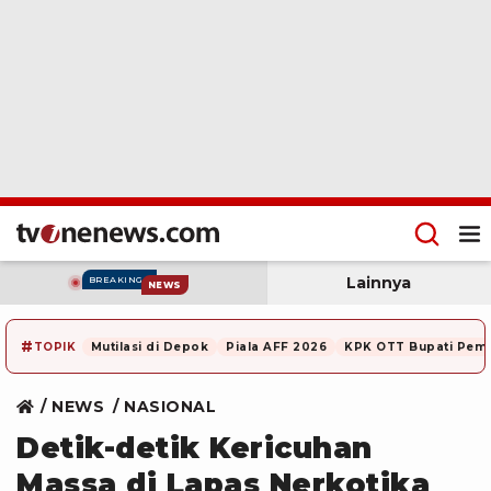
Lainnya
BREAKING
NEWS
#
TOPIK
Mutilasi di Depok
Piala AFF 2026
KPK OTT Bupati Pem
NEWS
NASIONAL
Detik-detik Kericuhan
Massa di Lapas Nerkotika