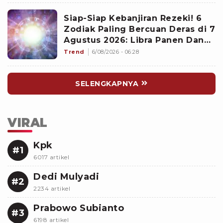
Siap-Siap Kebanjiran Rezeki! 6
Zodiak Paling Bercuan Deras di 7
Agustus 2026: Libra Panen Dana
Ekstra
Trend
6/08/2026 - 06:28
SELENGKAPNYA
VIRAL
Kpk
#1
6017 artikel
Dedi Mulyadi
#2
2234 artikel
Prabowo Subianto
#3
6198 artikel