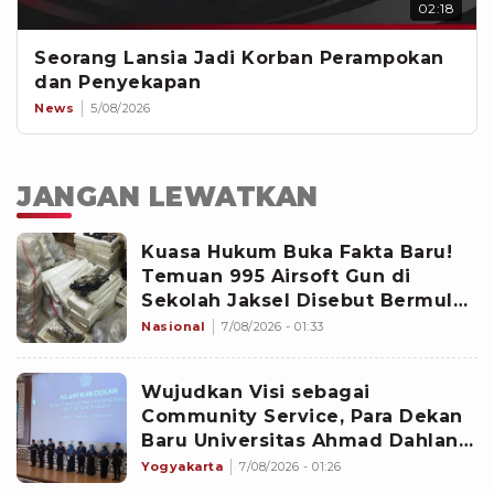
02:18
Seorang Lansia Jadi Korban Perampokan
dan Penyekapan
News
5/08/2026
JANGAN LEWATKAN
Kuasa Hukum Buka Fakta Baru!
Temuan 995 Airsoft Gun di
Sekolah Jaksel Disebut Bermula
dari Sengketa Yayasan
Nasional
7/08/2026 - 01:33
Wujudkan Visi sebagai
Community Service, Para Dekan
Baru Universitas Ahmad Dahlan
Diminta Fokus pada Lima
Yogyakarta
7/08/2026 - 01:26
Agenda Strategis