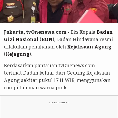
tvOnenews.com/Adinda Ratna Safira
Jakarta, tvOnenews.com -
Eks Kepala
Badan
Gizi Nasional
(
BGN
), Dadan Hindayana resmi
dilakukan penahanan oleh
Kejaksaan Agung
(
Kejagung
).
Berdasarkan pantauan tvOnenews.com,
terlihat Dadan keluar dari Gedung Kejaksaan
Agung sekitar pukul 17.11 WIB, menggunakan
rompi tahanan warna pink.
ADVERTISEMENT