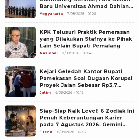
Baru Universitas Ahmad Dahlan
Diminta Fokus pada Lima
Yogyakarta
7/08/2026 - 01:26
Agenda Strategis
KPK Telusuri Praktik Pemerasan
yang Dilakukan Stafnya ke Pihak
Lain Selain Bupati Pemalang
Nasional
7/08/2026 - 01:04
Kejari Geledah Kantor Bupati
Pamekasan Soal Dugaan Korupsi
Proyek Jalan Sebesar Rp3,7
Milliar
Jatim
6/08/2026 - 10:12
Siap-Siap Naik Level! 6 Zodiak Ini
Penuh Keberuntungan Karier
pada 7 Agustus 2026: Gemini
Punya Senjata Utama
Trend
6/08/2026 - 14:07