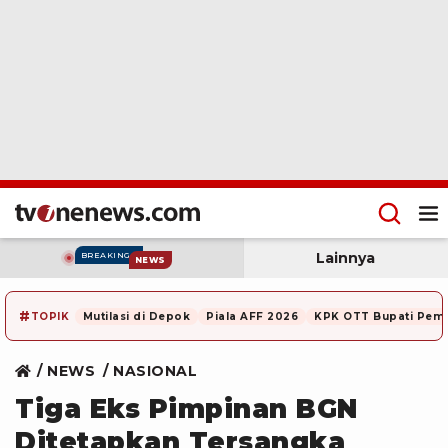
Lainnya
BREAKING
NEWS
#
TOPIK
Mutilasi di Depok
Piala AFF 2026
KPK OTT Bupati Pem
NEWS
NASIONAL
Tiga Eks Pimpinan BGN
Ditetapkan Tersangka