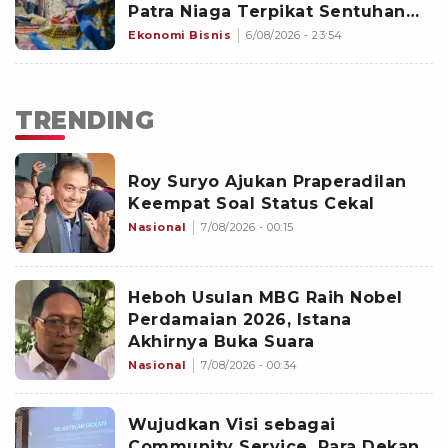
Patra Niaga Terpikat Sentuhan
Cerita di Balik setiap Karya
Ekonomi Bisnis
6/08/2026 - 23:54
TRENDING
Roy Suryo Ajukan Praperadilan
Keempat Soal Status Cekal
Nasional
7/08/2026 - 00:15
Heboh Usulan MBG Raih Nobel
Perdamaian 2026, Istana
Akhirnya Buka Suara
Nasional
7/08/2026 - 00:34
Wujudkan Visi sebagai
Community Service, Para Dekan