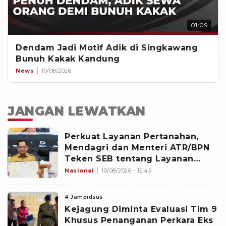
01:09
Dendam Jadi Motif Adik di Singkawang
Bunuh Kakak Kandung
News
10/08/2026
JANGAN LEWATKAN
Perkuat Layanan Pertanahan,
Mendagri dan Menteri ATR/BPN
Teken SEB tentang Layanan
BPHTB
Nasional
10/08/2026 - 15:45
# Jampidsus
Kejagung Diminta Evaluasi Tim 9
Khusus Penanganan Perkara Eks