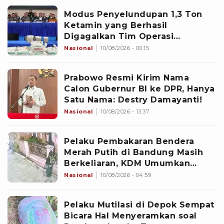
Modus Penyelundupan 1,3 Ton
Ketamin yang Berhasil
Digagalkan Tim Operasi
Gabungan di Perairan Natuna
Nasional
10/08/2026 - 00:15
Prabowo Resmi Kirim Nama
Calon Gubernur BI ke DPR, Hanya
Satu Nama: Destry Damayanti!
Nasional
10/08/2026 - 13:37
Pelaku Pembakaran Bendera
Merah Putih di Bandung Masih
Berkeliaran, KDM Umumkan
Sayembara Berhadiah
Nasional
10/08/2026 - 04:59
Pelaku Mutilasi di Depok Sempat
Bicara Hal Menyeramkan soal