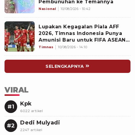
Pembunuhan ke Temannya
Nasional
10/08/2026 - 10:42
Lupakan Kegagalan Piala AFF
2026, Timnas Indonesia Punya
Amunisi Baru untuk FIFA ASEAN
Cup, Siapa?
Timnas
10/08/2026 - 14:10
SELENGKAPNYA
VIRAL
Kpk
#1
6022 artikel
Dedi Mulyadi
#2
2247 artikel