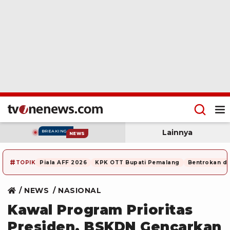
Lainnya
BREAKING
NEWS
#
TOPIK
Piala AFF 2026
KPK OTT Bupati Pemalang
Bentrokan di
NEWS
NASIONAL
Kawal Program Prioritas
Presiden, BSKDN Gencarkan