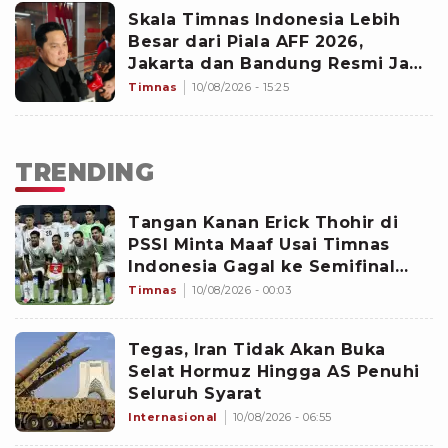
Skala Timnas Indonesia Lebih
Besar dari Piala AFF 2026,
Jakarta dan Bandung Resmi Jadi
Tuan Rumah FIFA ASEAN Cup
Timnas
10/08/2026 - 15:25
TRENDING
Tangan Kanan Erick Thohir di
PSSI Minta Maaf Usai Timnas
Indonesia Gagal ke Semifinal
Piala AFF 2026: Jangan Hujat
Timnas
10/08/2026 - 00:03
Pemain
Tegas, Iran Tidak Akan Buka
Selat Hormuz Hingga AS Penuhi
Seluruh Syarat
Internasional
10/08/2026 - 06:55