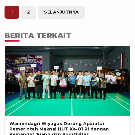
mengetahui hambatan yang terjadi di
lapangan sekaligus mencari solusi
1
2
SELANJUTNYA
secara bersama-sama," ujarnya.
BERITA TERKAIT
Wamendagri Wiyagus Dorong Aparatur
Pemerintah Maknai HUT Ke-81 RI dengan
Semangat Juang dan Sportivitas