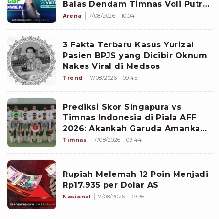
Balas Dendam Timnas Voli Putri
Indonesia!
Arena
7/08/2026 - 10:04
3 Fakta Terbaru Kasus Yurizal
Pasien BPJS yang Dicibir Oknum
Nakes Viral di Medsos
Trend
7/08/2026 - 09:45
Prediksi Skor Singapura vs
Timnas Indonesia di Piala AFF
2026: Akankah Garuda Amankan
Tiket Semifinal?
Timnas
7/08/2026 - 09:44
Rupiah Melemah 12 Poin Menjadi
Rp17.935 per Dolar AS
Nasional
7/08/2026 - 09:36