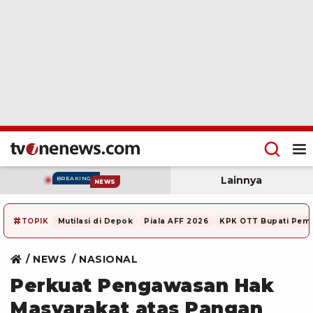
Lainnya
BREAKING
NEWS
#
TOPIK
Mutilasi di Depok
Piala AFF 2026
KPK OTT Bupati Pem
NEWS
NASIONAL
Perkuat Pengawasan Hak
Masyarakat atas Pangan