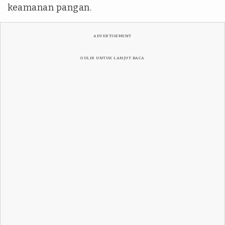
keamanan pangan.
ADVERTISEMENT
GULIR UNTUK LANJUT BACA