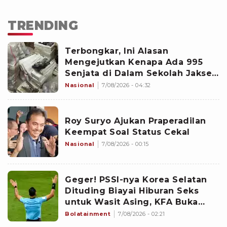
TRENDING
Terbongkar, Ini Alasan
Mengejutkan Kenapa Ada 995
Senjata di Dalam Sekolah Jaksel
Sejak 2020
Nasional
7/08/2026 - 04:32
Roy Suryo Ajukan Praperadilan
Keempat Soal Status Cekal
Nasional
7/08/2026 - 00:15
Geger! PSSI-nya Korea Selatan
Dituding Biayai Hiburan Seks
untuk Wasit Asing, KFA Buka
Suara
Bolatainment
7/08/2026 - 02:21