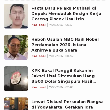
Fakta Baru Pelaku Mutilasi di
Depok: Mendadak Resign Kerja
Goreng Piscok Usai Izin
Interview di Mal
Nasional
7/08/2026 - 06:57
Heboh Usulan MBG Raih Nobel
Perdamaian 2026, Istana
Akhirnya Buka Suara
Nasional
7/08/2026 - 00:34
KPK Bakal Panggil Kakanim
Jaksel Usai Ditemukan Uang
8.500 Dolar Singapura Hasil
Penggeledahan
Nasional
7/08/2026 - 02:48
Lewat Diskusi Persoalan Bangsa
di Yogyakarta, Gerakan Iqra