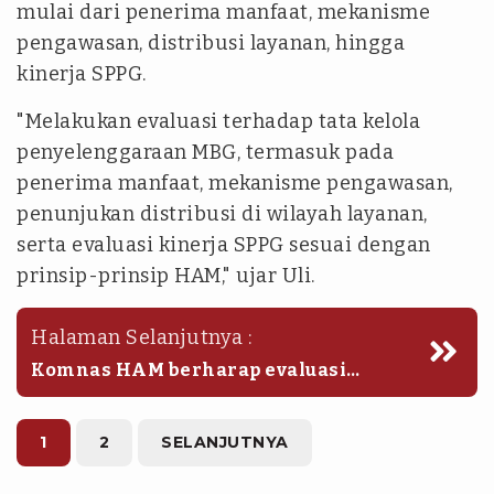
mulai dari penerima manfaat, mekanisme
pengawasan, distribusi layanan, hingga
kinerja SPPG.
"Melakukan evaluasi terhadap tata kelola
penyelenggaraan MBG, termasuk pada
penerima manfaat, mekanisme pengawasan,
penunjukan distribusi di wilayah layanan,
serta evaluasi kinerja SPPG sesuai dengan
prinsip-prinsip HAM," ujar Uli.
Halaman Selanjutnya :
Komnas HAM berharap evaluasi
tersebut dapat memperkuat kualitas
pelaksanaan program MBG sehingga
manfaat peningkatan gizi masyarakat
1
2
SELANJUTNYA
dapat tercapai secara lebih efektif,
akuntabel, dan berkelanjutan. (ant/aag)