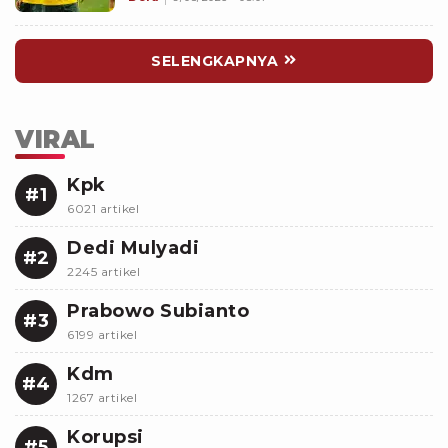
SELENGKAPNYA
VIRAL
Kpk
#1
6021 artikel
Dedi Mulyadi
#2
2245 artikel
Prabowo Subianto
#3
6199 artikel
Kdm
#4
1267 artikel
Korupsi
#5