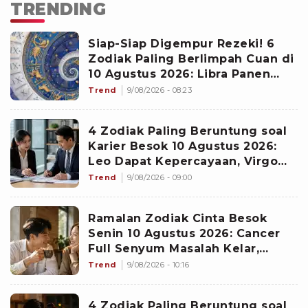
TRENDING
Siap-Siap Digempur Rezeki! 6
Zodiak Paling Berlimpah Cuan di
10 Agustus 2026: Libra Panen
Proyek Emas
Trend
9/08/2026 - 08:23
4 Zodiak Paling Beruntung soal
Karier Besok 10 Agustus 2026:
Leo Dapat Kepercayaan, Virgo
Makin Diperhitungkan
Trend
9/08/2026 - 09:00
Ramalan Zodiak Cinta Besok
Senin 10 Agustus 2026: Cancer
Full Senyum Masalah Kelar,
Scorpio Awas Terprovokasi
Trend
9/08/2026 - 10:16
Kabar Burung di Awal Pekan
4 Zodiak Paling Beruntung soal