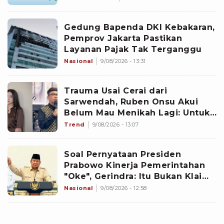
Gedung Bapenda DKI Kebakaran,
Pemprov Jakarta Pastikan
Layanan Pajak Tak Terganggu
Nasional
9/08/2026 - 13:31
Trauma Usai Cerai dari
Sarwendah, Ruben Onsu Akui
Belum Mau Menikah Lagi: Untuk
Hati Belum
Trend
9/08/2026 - 13:07
Soal Pernyataan Presiden
Prabowo Kinerja Pemerintahan
"Oke", Gerindra: Itu Bukan Klaim
Sepihak!
Nasional
9/08/2026 - 12:58