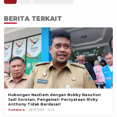
sehingga peluang lahirnya calon-
calon alternatif menjadi lebih terbuka
lebar.(mg5/ppk)
BERITA TERKAIT
Hubungan NasDem dengan Bobby Nasution
Jadi Sorotan, Pengamat: Pernyataan Ricky
Anthony Tidak Berdasar!
Sumatera
29/07/2026 - 14:12