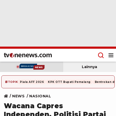
Lainnya
BREAKING
NEWS
#
TOPIK
Piala AFF 2026
KPK OTT Bupati Pemalang
Bentrokan di
NEWS
NASIONAL
Wacana Capres
Independen, Politisi Partai