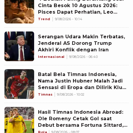
Cinta Besok 10 Agustus 2026:
Pisces Dapat Perhatian, Leo
Makin Dekat dengan Si Dia
Trend
9/08/2026 - 10:14
Serangan Udara Makin Terbatas,
Jenderal AS Dorong Trump
Akhiri Konflik dengan Iran
Internasional
9/08/2026 - 06:40
Batal Bela Timnas Indonesia,
Nama Justin Hubner Malah Jadi
Sensasi di Eropa dan Dilirik Klub
Kasta Teratas
Timnas
9/08/2026 - 10:02
Hasil Timnas Indonesia Abroad:
Ole Romeny Cetak Gol saat
Debut bersama Fortuna Sittard,
Justin Hubner Main Penuh
Bola
9/08/2026 - 08:07