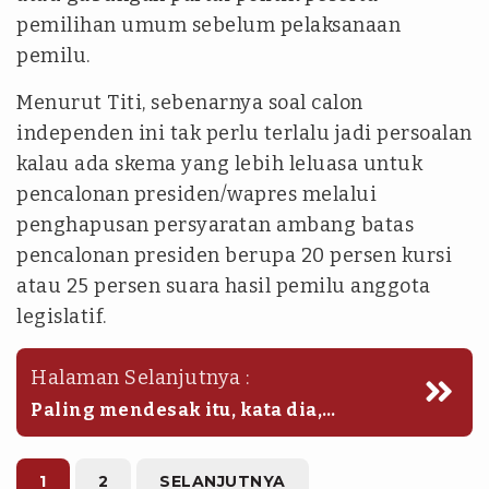
pemilihan umum sebelum pelaksanaan
pemilu.
Menurut Titi, sebenarnya soal calon
independen ini tak perlu terlalu jadi persoalan
kalau ada skema yang lebih leluasa untuk
pencalonan presiden/wapres melalui
penghapusan persyaratan ambang batas
pencalonan presiden berupa 20 persen kursi
atau 25 persen suara hasil pemilu anggota
legislatif.
Halaman Selanjutnya :
Paling mendesak itu, kata dia,
sebenarnya saat ini pembuat undang-
undang menghapus persyaratan
ambang batas pencalonan tersebut
1
2
SELANJUTNYA