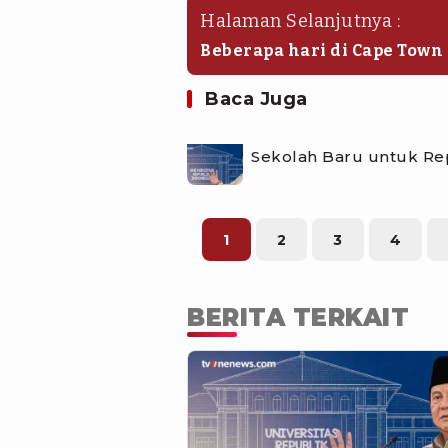
Halaman Selanjutnya :
Beberapa hari di Cape Town
jika hendak marathon di Ca
dengan alam. Itu adalah car
Baca Juga
marathon.
Sekolah Baru untuk Re
1
2
3
4
BERITA TERKAIT