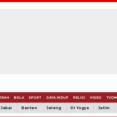
ERAH
BOLA
SPORT
GAYA HIDUP
RELIGI
VIDEO
TVON
Jabar
Banten
Jateng
DI Yogya
Jatim