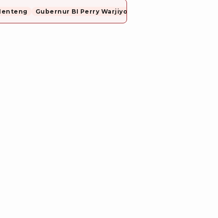
Menteng
Gubernur BI Perry Warjiyo Mundur