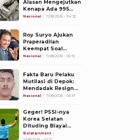
Alasan Mengejutkan
Kenapa Ada 995
Senjata di Dalam
Nasional
7/08/2026 - 04:32
Sekolah Jaksel
Sejak 2020
Roy Suryo Ajukan
Praperadilan
Keempat Soal
Status Cekal
Nasional
7/08/2026 - 00:15
Fakta Baru Pelaku
Mutilasi di Depok:
Mendadak Resign
Kerja Goreng Piscok
Nasional
7/08/2026 - 06:57
Usai Izin Interview
di Mal
Geger! PSSI-nya
Korea Selatan
Dituding Biayai
Hiburan Seks untuk
Bolatainment
Wasit Asing, KFA
7/08/2026 - 02:21