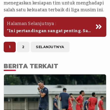
menegaskan kesiapan tim untuk menghadapi
salah satu kekuatan terbaik di liga musim ini.
Halaman Selanjutnya :
“Ini pertandingan sangat penting. Saya
akan berusaha bermain lebih bagus
lagi. Apalagi Borneo FC tim bagus
dengan materi pemain mumpuni. Ini
1
2
SELANJUTNYA
tantangan bagi tim untuk meraih tiga
poin di kandang sendiri,” lanjutnya.
BERITA TERKAIT