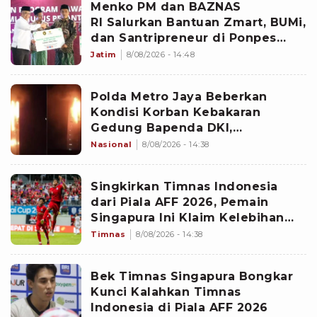
Menko PM dan BAZNAS
RI Salurkan Bantuan Zmart, BUMi,
dan Santripreneur di Ponpes
Gresik
Jatim
8/08/2026 - 14:48
Polda Metro Jaya Beberkan
Kondisi Korban Kebakaran
Gedung Bapenda DKI,
Penyelidikan Masih Dilakukan
Nasional
8/08/2026 - 14:38
Singkirkan Timnas Indonesia
dari Piala AFF 2026, Pemain
Singapura Ini Klaim Kelebihan
The Lions yang Buat Garuda
Timnas
8/08/2026 - 14:38
Gagal Menang
Bek Timnas Singapura Bongkar
Kunci Kalahkan Timnas
Indonesia di Piala AFF 2026