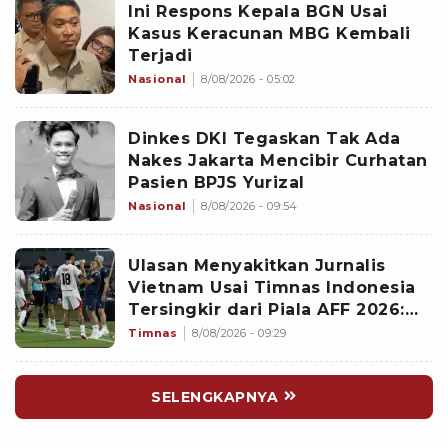
Ini Respons Kepala BGN Usai
Kasus Keracunan MBG Kembali
Terjadi
Nasional
8/08/2026 - 05:02
Dinkes DKI Tegaskan Tak Ada
Nakes Jakarta Mencibir Curhatan
Pasien BPJS Yurizal
Nasional
8/08/2026 - 09:54
Ulasan Menyakitkan Jurnalis
Vietnam Usai Timnas Indonesia
Tersingkir dari Piala AFF 2026:
Memalukan!
Timnas
8/08/2026 - 09:29
SELENGKAPNYA