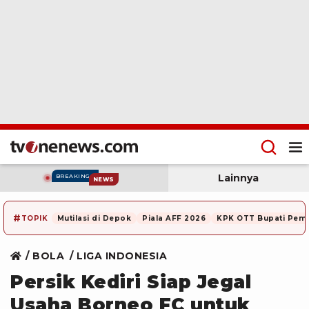
Lainnya
BREAKING
NEWS
#
TOPIK
Mutilasi di Depok
Piala AFF 2026
KPK OTT Bupati Pem
BOLA
LIGA INDONESIA
Persik Kediri Siap Jegal
Usaha Borneo FC untuk