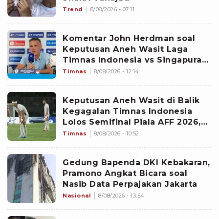
Trend
8/08/2026 - 07:11
Komentar John Herdman soal
Keputusan Aneh Wasit Laga
Timnas Indonesia vs Singapura
di Piala AFF 2026: Percuma
Timnas
8/08/2026 - 12:14
Bahas Itu
Keputusan Aneh Wasit di Balik
Kegagalan Timnas Indonesia
Lolos Semifinal Piala AFF 2026,
Untungkan Singapura dan
Timnas
8/08/2026 - 10:52
Rugikan Garuda
Gedung Bapenda DKI Kebakaran,
Pramono Angkat Bicara soal
Nasib Data Perpajakan Jakarta
Nasional
8/08/2026 - 13:54