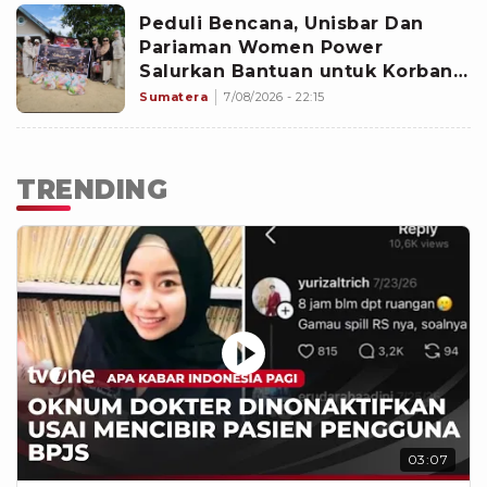
Peduli Bencana, Unisbar Dan
Pariaman Women Power
Salurkan Bantuan untuk Korban
Banjir di Padang
Sumatera
7/08/2026 - 22:15
TRENDING
03:07