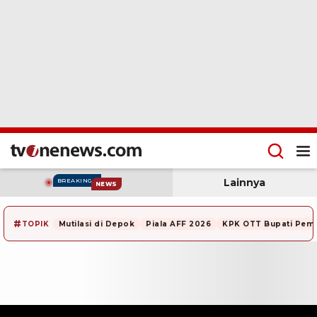
Lainnya
BREAKING
NEWS
#
TOPIK
Mutilasi di Depok
Piala AFF 2026
KPK OTT Bupati Pem