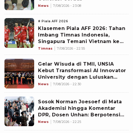
News
7/08/2026 - 23:08
# Piala AFF 2026
Klasemen Piala AFF 2026: Tahan
Imbang Timnas Indonesia,
Singapura Temani Vietnam ke
Semifinal Sebagai Runner Up
Timnas
7/08/2026 - 22:55
Grup A
Gelar Wisuda di TMII, UNSIA
Kebut Transformasi AI Innovator
University dengan Luluskan
1.098 Talenta Digital
News
7/08/2026 - 22:30
Sosok Norman Joesoef di Mata
Akademisi hingga Komentar
DPR, Dosen Unhan: Berpotensi
Perkuat Sinergi Kebijakan
News
7/08/2026 - 22:25