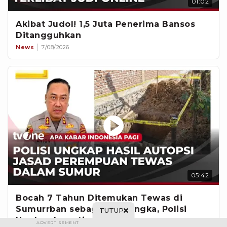
01:02
Akibat Judol! 1,5 Juta Penerima Bansos
Ditangguhkan
News
7/08/2026
05:42
Bocah 7 Tahun Ditemukan Tewas di
Sumurrban sebagai Tersangka, Polisi
TUTUP
Ungkap Investigasi
ADVERTISEMENT