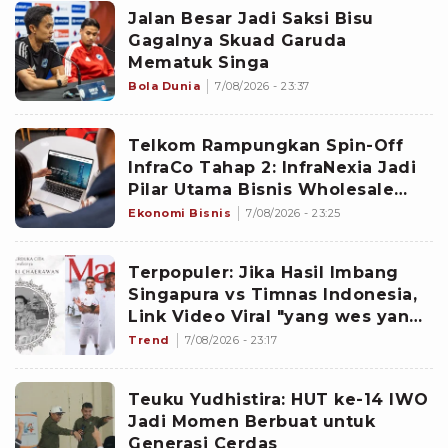
Jalan Besar Jadi Saksi Bisu
Gagalnya Skuad Garuda
Mematuk Singa
Bola Dunia
7/08/2026 - 23:37
Telkom Rampungkan Spin-Off
InfraCo Tahap 2: InfraNexia Jadi
Pilar Utama Bisnis Wholesale
Connectivity
Ekonomi Bisnis
7/08/2026 - 23:25
Terpopuler: Jika Hasil Imbang
Singapura vs Timnas Indonesia,
Link Video Viral "yang wes yang",
hingga Dokter dan Nakes
Trend
7/08/2026 - 23:17
Penghujat Yurizal
Teuku Yudhistira: HUT ke-14 IWO
Jadi Momen Berbuat untuk
Generasi Cerdas