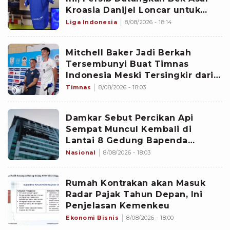
Kroasia Danijel Loncar untuk
Perkuat Lini Belakang
Liga Indonesia
8/08/2026 - 18:14
Mitchell Baker Jadi Berkah
Tersembunyi Buat Timnas
Indonesia Meski Tersingkir dari
Piala AFF 2026, Aset Garuda yang
Timnas
8/08/2026 - 18:03
Potensial
Damkar Sebut Percikan Api
Sempat Muncul Kembali di
Lantai 8 Gedung Bapenda
Jakarta
Nasional
8/08/2026 - 18:03
Rumah Kontrakan akan Masuk
Radar Pajak Tahun Depan, Ini
Penjelasan Kemenkeu
Ekonomi Bisnis
8/08/2026 - 18:00