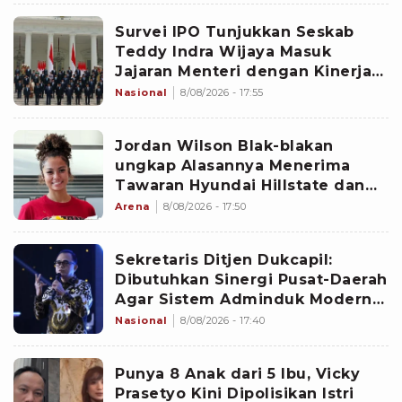
Survei IPO Tunjukkan Seskab
Teddy Indra Wijaya Masuk
Jajaran Menteri dengan Kinerja
Terbaik
Nasional
8/08/2026 - 17:55
Jordan Wilson Blak-blakan
ungkap Alasannya Menerima
Tawaran Hyundai Hillstate dan
Mulai Karier di Liga Voli Korea
Arena
8/08/2026 - 17:50
Sekretaris Ditjen Dukcapil:
Dibutuhkan Sinergi Pusat-Daerah
Agar Sistem Adminduk Modern
dan Aman
Nasional
8/08/2026 - 17:40
Punya 8 Anak dari 5 Ibu, Vicky
Prasetyo Kini Dipolisikan Istri