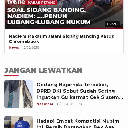
02:20
Nadiem Makarim Jalani Sidang Banding Kasus
Chromebook
News
5/08/2026
JANGAN LEWATKAN
Gedung Bapenda Terbakar,
DPRD DKI Sebut Sudah Sering
Ingatkan Gulkarmat Cek Sistem
Proteksi Semua Gedung Jakarta
Nasional
8/08/2026 - 18:16
Hadapi Empat Kompetisi Musim
Ini, Persib Datangkan Bek Asal