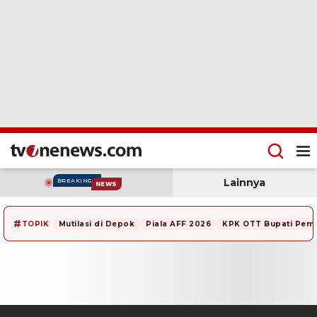
Lainnya
BREAKING
NEWS
#
TOPIK
Mutilasi di Depok
Piala AFF 2026
KPK OTT Bupati Pem