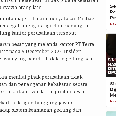
akinkan melakukan tindak pidana kelalaian
Se
 nyawa orang lain.
Pe
Pe
eminta majelis hakim menyatakan Michael
Ne
mencegah, mengurangi, dan menangani
dung kantor perusahaan tersebut.
karan besar yang melanda kantor PT Terra
usat pada 9 Desember 2025. Insiden
yawan yang berada di dalam gedung saat
aksa menilai pihak perusahaan tidak
Si
an dan penanganan kebakaran secara
Di
an korban jiwa dalam jumlah besar.
M
P
Ne
erkaitan dengan tanggung jawab
adap sistem keamanan gedung dan