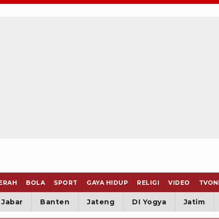
ERAH
BOLA
SPORT
GAYA HIDUP
RELIGI
VIDEO
TVON
Jabar
Banten
Jateng
DI Yogya
Jatim