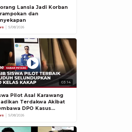
orang Lansia Jadi Korban
rampokan dan
nyekapan
ws
5/08/2026
03:14
swa Pilot Asal Karawang
jadikan Terdakwa Akibat
embawa DPO Kasus
embunuhan
ws
5/08/2026