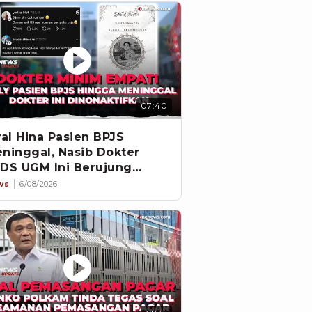
07:40
ral Hina Pasien BPJS
ninggal, Nasib Dokter
DS UGM Ini Berujung
pecat
ws
6/08/2026