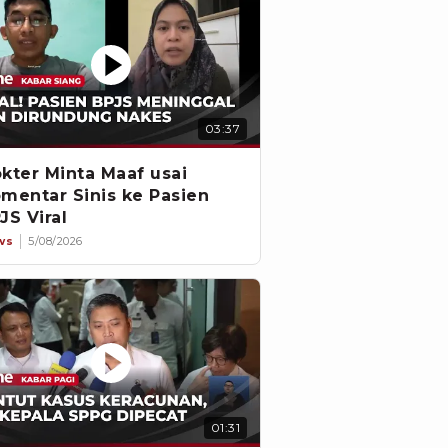
03:37
kter Minta Maaf usai
mentar Sinis ke Pasien
JS Viral
ws
5/08/2026
01:31