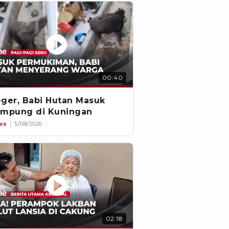
00:40
ger, Babi Hutan Masuk
mpung di Kuningan
ws
5/08/2026
02:18