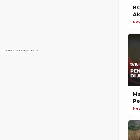
BG
Ak
Ne
GULIR UNTUK LANJUT BACA
Ma
Pe
Ne