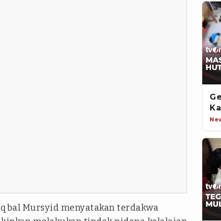
Ge
Ka
Ne
qbal Mursyid menyatakan terdakwa