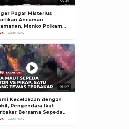
07:51
ger Pagar Misterius
artikan Ancaman
amanan, Menko Polkam
gkat Bicara
ws
6/08/2026
01:07
ami Kecelakaan dengan
bil, Pengendara Ikut
rbakar Bersama Sepeda
tor
ws
6/08/2026