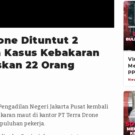
one Dituntut 2
a Kasus Kebakaran
Vi
kan 22 Orang
Me
PP
Di
Ne
Pengadilan Negeri Jakarta Pusat kembali
karan maut di kantor PT Terra Drone
puluhan pekerja.