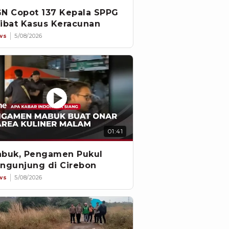
N Copot 137 Kepala SPPG
ibat Kasus Keracunan
ws
5/08/2026
01:41
buk, Pengamen Pukul
ngunjung di Cirebon
ws
5/08/2026