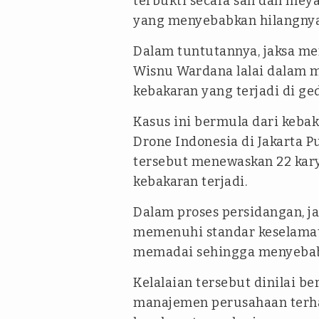
terbukti secara sah dan mey
yang menyebabkan hilangnya
Dalam tuntutannya, jaksa m
Wisnu Wardana lalai dalam 
kebakaran yang terjadi di ge
Kasus ini bermula dari keba
Drone Indonesia di Jakarta P
tersebut menewaskan 22 kar
kebakaran terjadi.
Dalam proses persidangan, j
memenuhi standar keselamat
memadai sehingga menyebabk
Kelalaian tersebut dinilai b
manajemen perusahaan terh