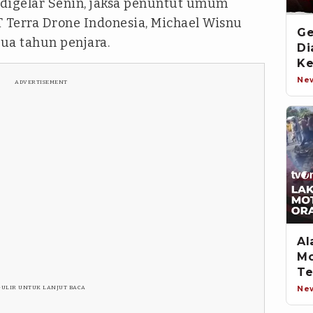
digelar Senin, jaksa penuntut umum
Terra Drone Indonesia, Michael Wisnu
Ge
a tahun penjara.
Di
Ke
An
Ne
ADVERTISEMENT
Al
Mo
Te
Mo
Ne
GULIR UNTUK LANJUT BACA