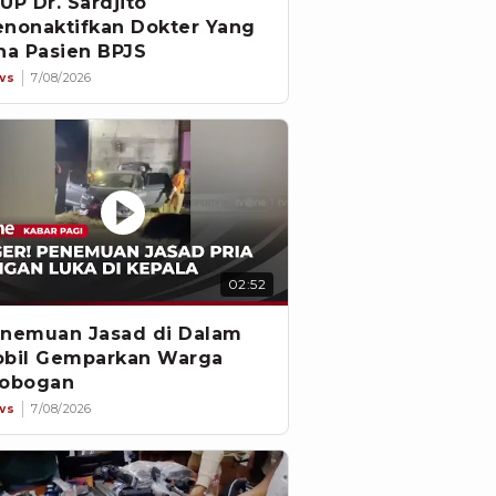
UP Dr. Sardjito
nonaktifkan Dokter Yang
na Pasien BPJS
ws
7/08/2026
02:52
nemuan Jasad di Dalam
bil Gemparkan Warga
obogan
ws
7/08/2026