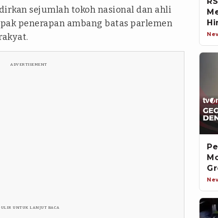
RS
rkan sejumlah tokoh nasional dan ahli
Me
ak penerapan ambang batas parlemen
Hi
Ne
rakyat.
ADVERTISEMENT
Pe
Mo
Gr
Ne
GULIR UNTUK LANJUT BACA