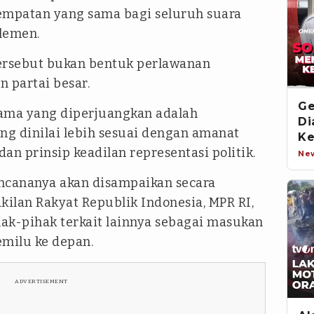
mpatan yang sama bagi seluruh suara
rlemen.
rsebut bukan bentuk perlawanan
 partai besar.
Ge
ama yang diperjuangkan adalah
Di
g dinilai lebih sesuai dengan amanat
Ke
n prinsip keadilan representasi politik.
An
Ne
ncananya akan disampaikan secara
ilan Rakyat Republik Indonesia, MPR RI,
hak-pihak terkait lainnya sebagai masukan
milu ke depan.
ADVERTISEMENT