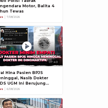
bil Polisi Tabrak
ngendara Motor, Balita 4
hun Tewas
ws
7/08/2026
07:40
ral Hina Pasien BPJS
ninggal, Nasib Dokter
DS UGM Ini Berujung
pecat
ws
6/08/2026