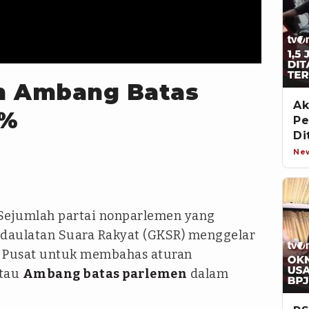
n Ambang Batas
Ak
1%
Pe
Di
Ne
Sejumlah partai nonparlemen yang
daulatan Suara Rakyat (GKSR) menggelar
a Pusat untuk membahas aturan
tau
Ambang batas parlemen
dalam