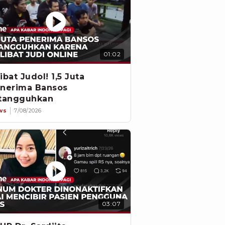
01:02
ibat Judol! 1,5 Juta
nerima Bansos
tangguhkan
ws
7/08/2026
03:07