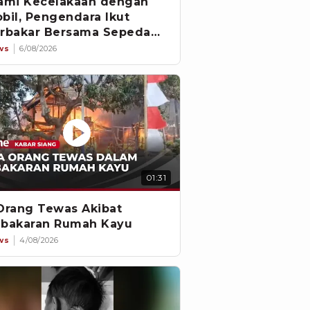
ami Kecelakaan dengan
bil, Pengendara Ikut
rbakar Bersama Sepeda
tor
ws
6/08/2026
01:31
Orang Tewas Akibat
bakaran Rumah Kayu
ws
4/08/2026