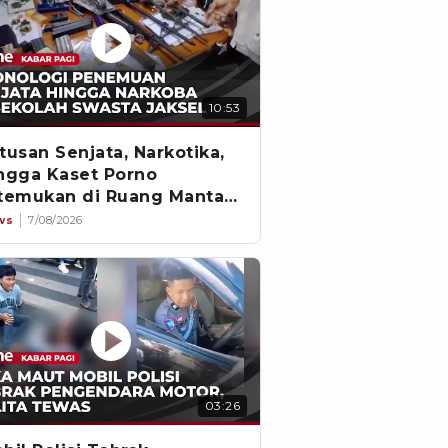
10:53
tusan Senjata, Narkotika,
ngga Kaset Porno
temukan di Ruang Mantan
tua Yayasan
ws
7/08/2026
03:26