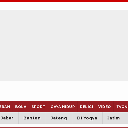
ERAH
BOLA
SPORT
GAYA HIDUP
RELIGI
VIDEO
TVON
Jabar
Banten
Jateng
DI Yogya
Jatim