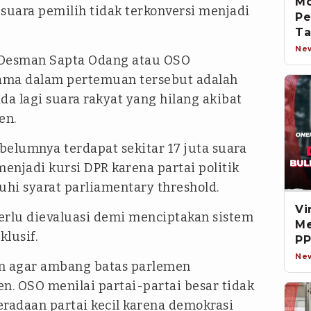
Mo
suara pemilih tidak terkonversi menjadi
Pe
Ta
Ne
Oesman Sapta Odang atau OSO
ma dalam pertemuan tersebut adalah
da lagi suara rakyat yang hilang akibat
en.
belumnya terdapat sekitar 17 juta suara
menjadi kursi DPR karena partai politik
hi syarat parliamentary threshold.
Vi
perlu dievaluasi demi menciptakan sistem
Me
klusif.
PP
Di
Ne
an agar ambang batas parlemen
n. OSO menilai partai-partai besar tidak
eradaan partai kecil karena demokrasi