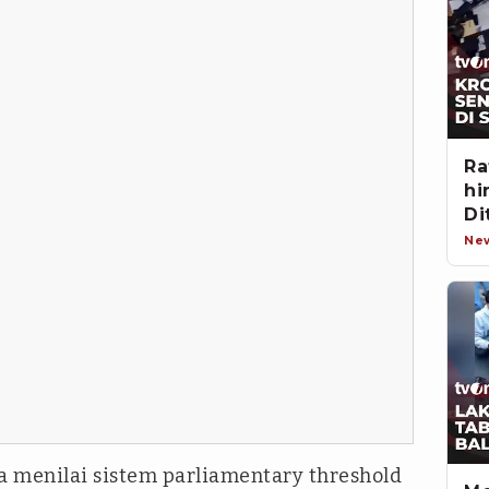
Ra
hi
Di
Ke
Ne
a menilai sistem parliamentary threshold