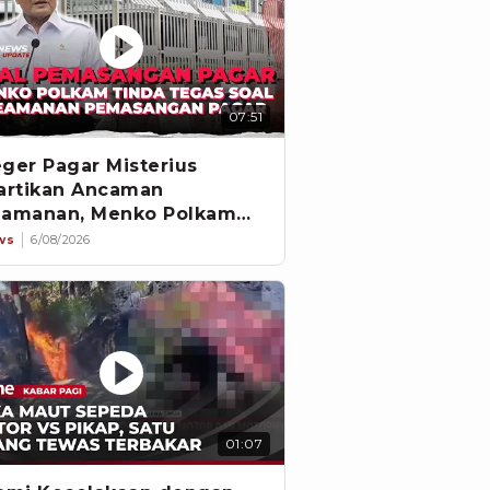
07:51
ger Pagar Misterius
artikan Ancaman
amanan, Menko Polkam
gkat Bicara
ws
6/08/2026
01:07