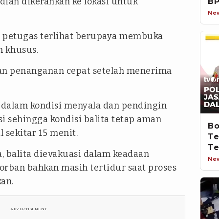
ian dikerahkan ke lokasi untuk
BP
Ne
, petugas terlihat berupaya membuka
n khusus.
kan penanganan cepat setelah menerima
 dalam kondisi menyala dan pendingin
i sehingga kondisi balita tetap aman
Bo
 sekitar 15 menit.
Te
Te
a, balita dievakuasi dalam keadaan
In
Ne
orban bahkan masih tertidur saat proses
an.
ADVERTISEMENT