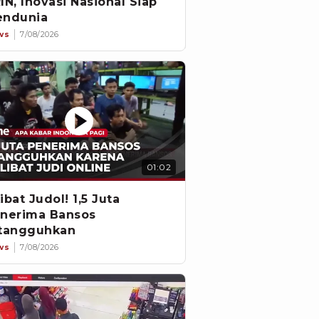
IN, Inovasi Nasional Siap
ndunia
ws
7/08/2026
01:02
ibat Judol! 1,5 Juta
nerima Bansos
tangguhkan
ws
7/08/2026