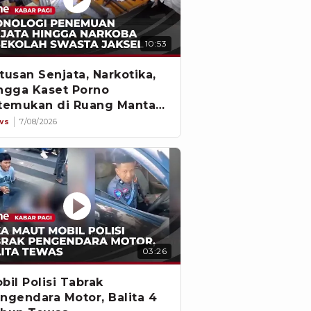
10:53
tusan Senjata, Narkotika,
ngga Kaset Porno
temukan di Ruang Mantan
tua Yayasan
ws
7/08/2026
03:26
bil Polisi Tabrak
ngendara Motor, Balita 4