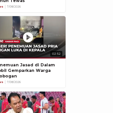
hun Tewas
ws
7/08/2026
02:52
nemuan Jasad di Dalam
bil Gemparkan Warga
obogan
ws
7/08/2026