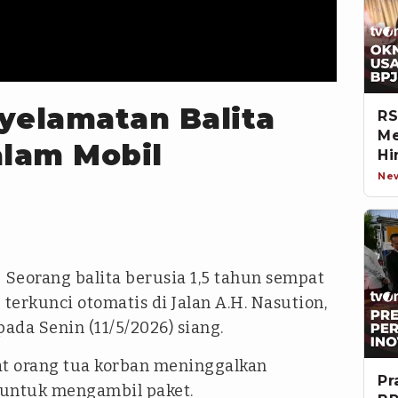
yelamatan Balita
RS
Me
alam Mobil
Hi
Ne
- Seorang balita berusia 1,5 tahun sempat
terkunci otomatis di Jalan A.H. Nasution,
da Senin (11/5/2026) siang.
aat orang tua korban meninggalkan
Pr
 untuk mengambil paket.