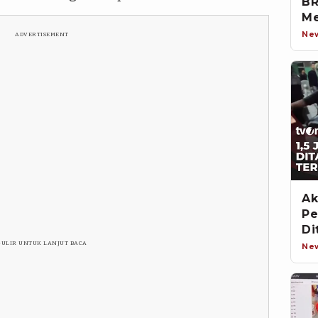
BR
Me
Ne
ADVERTISEMENT
Ak
Pe
Di
GULIR UNTUK LANJUT BACA
Ne