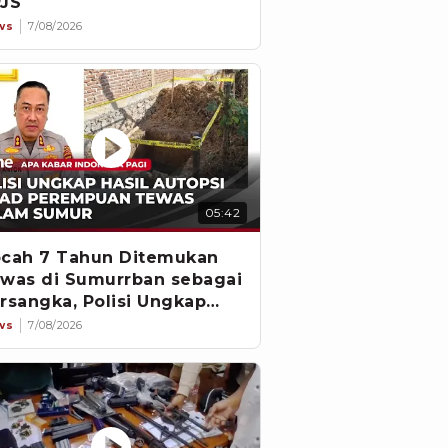
JS
ws
7/08/2026
05:42
cah 7 Tahun Ditemukan
was di Sumurrban sebagai
rsangka, Polisi Ungkap
vestigasi
ws
7/08/2026