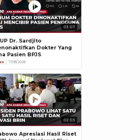
03:07
UP Dr. Sardjito
nonaktifkan Dokter Yang
na Pasien BPJS
ws
7/08/2026
02:03
abowo Apresiasi Hasil Riset