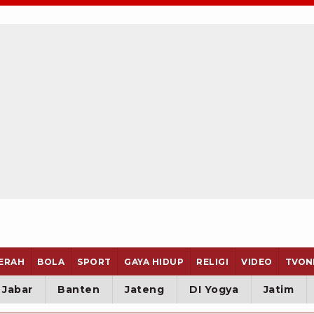
ERAH
BOLA
SPORT
GAYA HIDUP
RELIGI
VIDEO
TVON
Jabar
Banten
Jateng
DI Yogya
Jatim