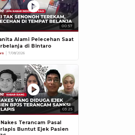
00:57
nita Alami Pelecehan Saat
rbelanja di Bintaro
ws
7/08/2026
03:25
 Nakes Terancam Pasal
rlapis Buntut Ejek Pasien