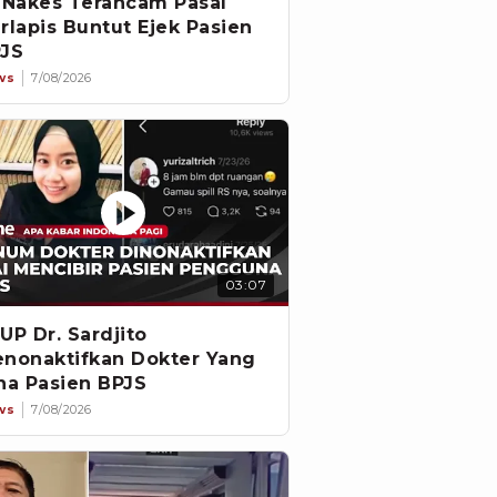
 Nakes Terancam Pasal
rlapis Buntut Ejek Pasien
JS
ws
7/08/2026
03:07
UP Dr. Sardjito
nonaktifkan Dokter Yang
na Pasien BPJS
ws
7/08/2026