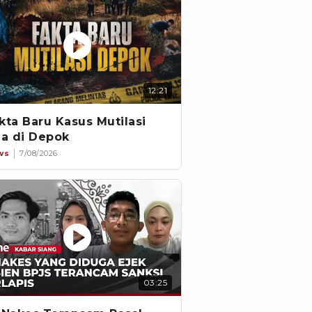
12:21
kta Baru Kasus Mutilasi
ia di Depok
ws
7/08/2026
03:25