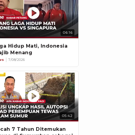
06:16
ga Hidup Mati, Indonesia
jib Menang
ws
7/08/2026
05:42
cah 7 Tahun Ditemukan