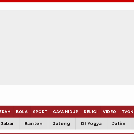
ERAH
BOLA
SPORT
GAYA HIDUP
RELIGI
VIDEO
TVON
Jabar
Banten
Jateng
DI Yogya
Jatim