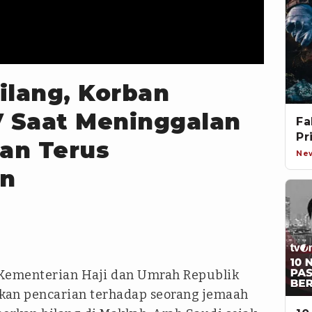
ilang, Korban
 Saat Meninggalan
Fa
Pr
ian Terus
Ne
an
Kementerian Haji dan Umrah Republik
kan pencarian terhadap seorang jemaah