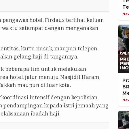
Te
Te
In
Ne
pengawas hotel, Firdaus terlihat keluar
.00 waktu setempat dengan mengenakan
dentitas, kartu nusuk, maupun telepon
kan gelang haji di tangannya.
uk beberapa tim untuk melakukan
ea hotel, jalur menuju Masjidil Haram,
Pr
Makkah maupun di luar kota.
BR
Me
oordinasi intensif dengan kepolisian
Ne
n pendampingan kepada istri jemaah yang
laksanaan ibadah haji.