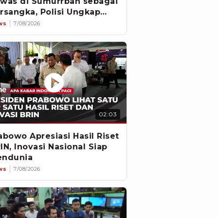
was di Sumurrban sebagai
rsangka, Polisi Ungkap
vestigasi
ws
7/08/2026
02:03
abowo Apresiasi Hasil Riset
IN, Inovasi Nasional Siap
ndunia
ws
7/08/2026