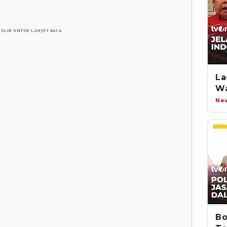
GULIR UNTUK LANJUT BACA
La
Wa
Ne
Bo