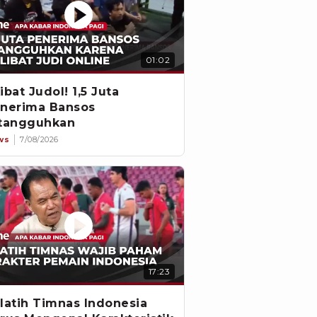
01:02
ibat Judol! 1,5 Juta
nerima Bansos
tangguhkan
ws
7/08/2026
17:23
latih Timnas Indonesia