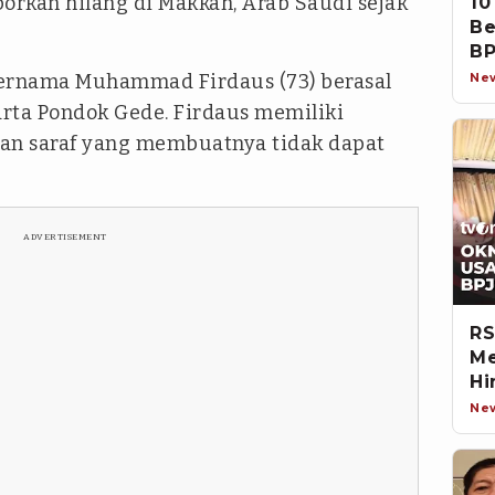
porkan hilang di Makkah, Arab Saudi sejak
10
Be
BP
bernama Muhammad Firdaus (73) berasal
Ne
arta Pondok Gede. Firdaus memiliki
uan saraf yang membuatnya tidak dapat
ADVERTISEMENT
RS
Me
Hi
Ne