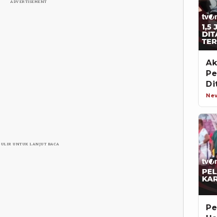
ADVERTISEMENT
Ak
Pe
Di
Ne
GULIR UNTUK LANJUT BACA
Pe