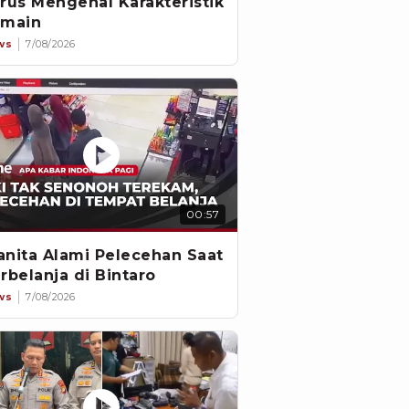
rus Mengenal Karakteristik
main
ws
7/08/2026
00:57
nita Alami Pelecehan Saat
rbelanja di Bintaro
ws
7/08/2026