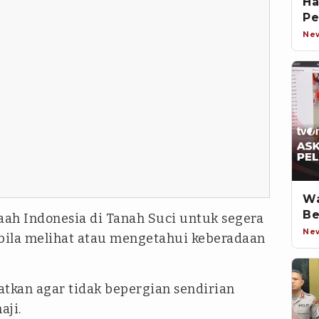
Ha
Pe
Ne
Wa
Be
h Indonesia di Tanah Suci untuk segera
Ne
bila melihat atau mengetahui keberadaan
gatkan agar tidak bepergian sendirian
aji.