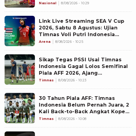
Nasional
8/08/2026 - 10:29
Link Live Streaming SEA V Cup
2026, Sabtu 8 Agustus: Ujian
Timnas Voli Putri Indonesia
Untuk Lanjutkan Kemenangan
Arena
8/08/2026 - 10:25
Sikap Tegas PSSI Usai Timnas
Indonesia Gagal Lolos Semifinal
Piala AFF 2026, Ajang
Selanjutnya Jadi Pembuktian
Timnas
8/08/2026 - 10:23
Garuda
30 Tahun Piala AFF: Timnas
Indonesia Belum Pernah Juara, 2
Kali Back-to-Back Angkat Koper
di Fase Grup
Timnas
8/08/2026 - 10:08