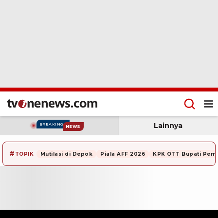
Lainnya
BREAKING
NEWS
#
TOPIK
Mutilasi di Depok
Piala AFF 2026
KPK OTT Bupati Pem