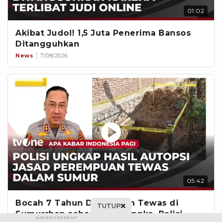
01:02
Akibat Judol! 1,5 Juta Penerima Bansos
Ditangguhkan
News
7/08/2026
05:42
Bocah 7 Tahun Ditemukan Tewas di
TUTUP
Sumurrban sebagai Tersangka, Polisi
ADVERTISEMENT