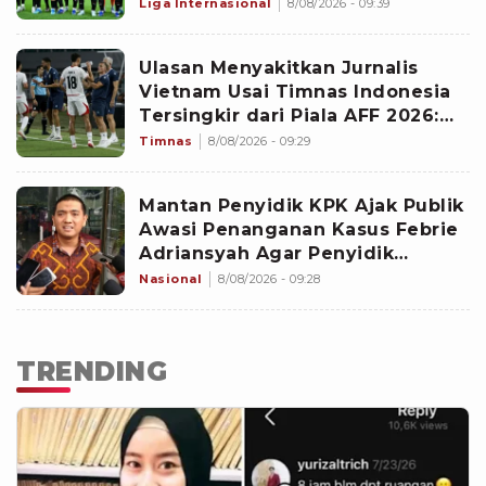
Pramusim: Dampaknya Positif
Liga Internasional
8/08/2026 - 09:39
Ulasan Menyakitkan Jurnalis
Vietnam Usai Timnas Indonesia
Tersingkir dari Piala AFF 2026:
Memalukan!
Timnas
8/08/2026 - 09:29
Mantan Penyidik KPK Ajak Publik
Awasi Penanganan Kasus Febrie
Adriansyah Agar Penyidik
Objektif
Nasional
8/08/2026 - 09:28
TRENDING