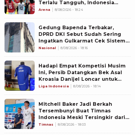
Terlalu Tangguh, Indonesia
Menyerah Tiga Set Langsung
Arena
8/08/2026 - 18:24
Gedung Bapenda Terbakar,
DPRD DKI Sebut Sudah Sering
Ingatkan Gulkarmat Cek Sistem
Proteksi Semua Gedung Jakarta
Nasional
8/08/2026 - 18:16
Hadapi Empat Kompetisi Musim
Ini, Persib Datangkan Bek Asal
Kroasia Danijel Loncar untuk
Perkuat Lini Belakang
Liga Indonesia
8/08/2026 - 18:14
Mitchell Baker Jadi Berkah
Tersembunyi Buat Timnas
Indonesia Meski Tersingkir dari
Piala AFF 2026, Aset Garuda yang
Timnas
8/08/2026 - 18:03
Potensial