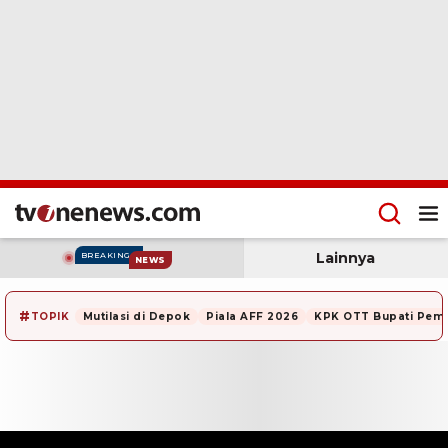
Lainnya
BREAKING
NEWS
#
TOPIK
Mutilasi di Depok
Piala AFF 2026
KPK OTT Bupati Pem