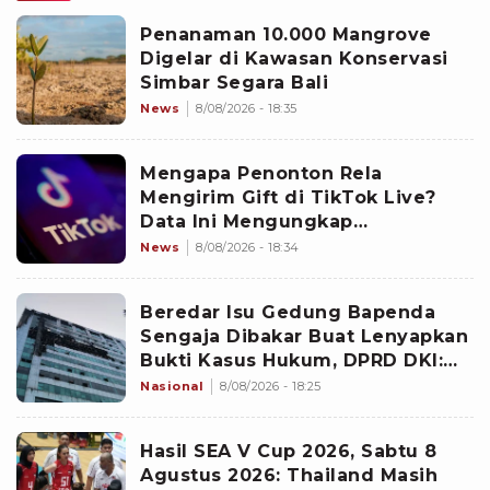
Penanaman 10.000 Mangrove
Digelar di Kawasan Konservasi
Simbar Segara Bali
News
8/08/2026 - 18:35
Mengapa Penonton Rela
Mengirim Gift di TikTok Live?
Data Ini Mengungkap
Jawabannya
News
8/08/2026 - 18:34
Beredar Isu Gedung Bapenda
Sengaja Dibakar Buat Lenyapkan
Bukti Kasus Hukum, DPRD DKI:
Jangan Berspekulasi Dulu!
Nasional
8/08/2026 - 18:25
Hasil SEA V Cup 2026, Sabtu 8
Agustus 2026: Thailand Masih