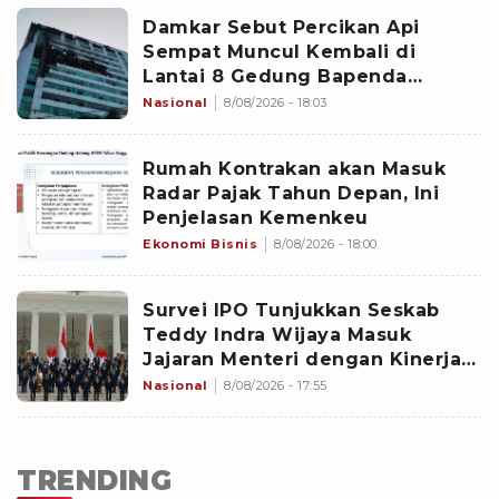
Damkar Sebut Percikan Api
Sempat Muncul Kembali di
Lantai 8 Gedung Bapenda
Jakarta
Nasional
8/08/2026 - 18:03
Rumah Kontrakan akan Masuk
Radar Pajak Tahun Depan, Ini
Penjelasan Kemenkeu
Ekonomi Bisnis
8/08/2026 - 18:00
Survei IPO Tunjukkan Seskab
Teddy Indra Wijaya Masuk
Jajaran Menteri dengan Kinerja
Terbaik
Nasional
8/08/2026 - 17:55
TRENDING