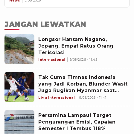
News
5/08/2026
JANGAN LEWATKAN
Longsor Hantam Nagano,
Jepang, Empat Ratus Orang
Terisolasi
Internasional
9/08/2026 - 11:45
Tak Cuma Timnas Indonesia
yang Jadi Korban, Blunder Wasit
Juga Rugikan Myanmar saat
Lawan Thailand di Piala AFF 2026
Liga Internasional
9/08/2026 - 11:41
Pertamina Lampaui Target
Pengurangan Emisi, Capaian
Semester I Tembus 118%