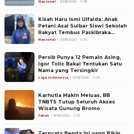
Nasional
9/08/2026 - 11:38
Kisah Haru Ismi Ulfaida: Anak
Petani Asal Sulbar Siswi Sekolah
Rakyat Tembus Paskibraka
Nasional di Istana Merdeka HUT
Nasional
9/08/2026 - 11:35
ke-81 RI
Persib Punya 12 Pemain Asing,
Igor Tolic Bakal Tentukan Satu
Nama yang Tersingkir
Liga Indonesia
9/08/2026 - 11:35
Karhutla Makin Meluas, BB
TNBTS Tutup Seluruh Akses
Wisata Gunung Bromo
Jatim
9/08/2026 - 11:31
Ternyata Benda Ini yang Bikin