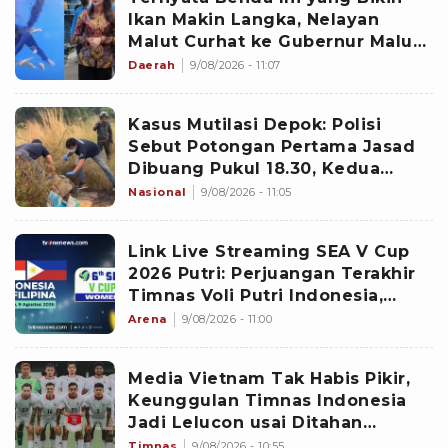
Ikan Makin Langka, Nelayan
Malut Curhat ke Gubernur Malut
Sherly Tjoanda soal Rumpon
Daerah
9/08/2026 - 11:07
Ilegal
Kasus Mutilasi Depok: Polisi
Sebut Potongan Pertama Jasad
Dibuang Pukul 18.30, Kedua
Pukul 19.00
Nasional
9/08/2026 - 11:05
Link Live Streaming SEA V Cup
2026 Putri: Perjuangan Terakhir
Timnas Voli Putri Indonesia,
Garuda Pertiwi Lawan Filipina
Arena
9/08/2026 - 11:00
Media Vietnam Tak Habis Pikir,
Keunggulan Timnas Indonesia
Jadi Lelucon usai Ditahan
Singapura 1-1
Timnas
9/08/2026 - 10:55