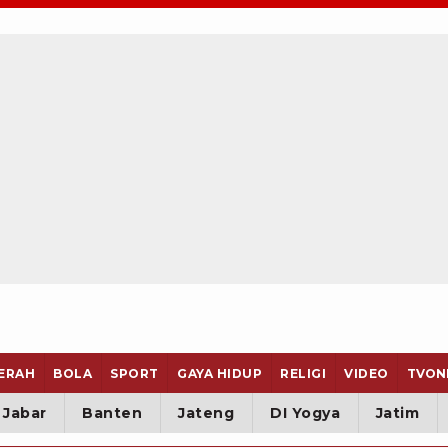
ERAH
BOLA
SPORT
GAYA HIDUP
RELIGI
VIDEO
TVON
Jabar
Banten
Jateng
DI Yogya
Jatim