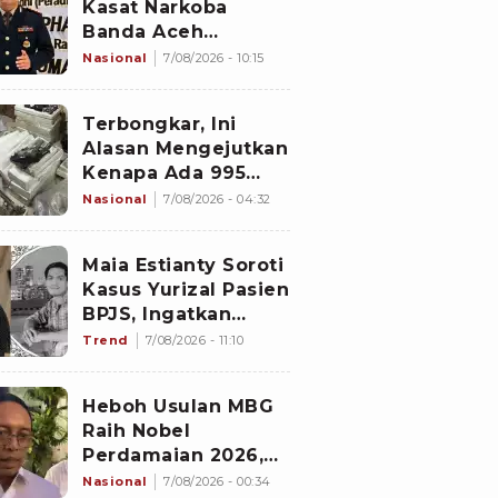
Kasat Narkoba
Banda Aceh
Diperiksa
Nasional
7/08/2026 - 10:15
Divpropam Mabes
Polri, Ini Faktanya
Terbongkar, Ini
Alasan Mengejutkan
Kenapa Ada 995
Senjata di Dalam
Nasional
7/08/2026 - 04:32
Sekolah Jaksel
Sejak 2020
Maia Estianty Soroti
Kasus Yurizal Pasien
BPJS, Ingatkan
Nakes untuk Jaga
Trend
7/08/2026 - 11:10
Empati
Heboh Usulan MBG
Raih Nobel
Perdamaian 2026,
Istana Akhirnya
Nasional
7/08/2026 - 00:34