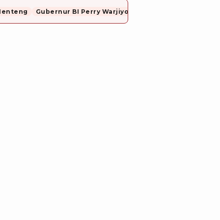
Menteng
Gubernur BI Perry Warjiyo Mundur