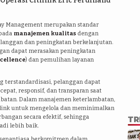
 Operasi Citilink Eric Ferdinand
elay Management merupakan standar
 pada
manajemen kualitas
dengan
langgan dan peningkatan berkelanjutan.
anggan dapat merasakan peningkatan
xcellence
) dan pemulihan layanan
 terstandardisasi, pelanggan dapat
cepat, responsif, dan transparan saat
mbatan. Dalam manajemen keterlambatan,
tilink untuk mengelola dan meminimalkan
angan secara efektif, sehingga
TR
i lebih baik.
 senantiasa berkomitmen dalam