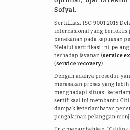
optimal,” ujar Direktur
Sofyal.
Sertifikasi ISO 9001:2015 D
internasional yang berfokus
penekanan pada kepuasan pe
Melalui sertifikasi ini, pel
terhadap layanan (
service e
(
service recovery
).
Dengan adanya prosedur yang
merasakan proses yang lebih 
menghadapi situasi keterla
sertifikasi ini membantu Ci
dampak keterlambatan penerb
pengalaman pelanggan menjad
Eric menambahkan, “Citilink