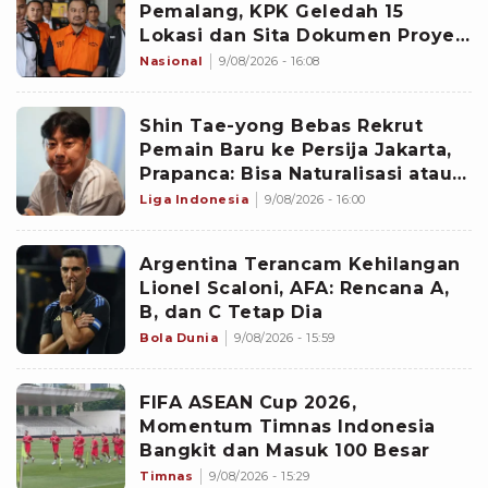
Pemalang, KPK Geledah 15
Lokasi dan Sita Dokumen Proyek
PUPR hingga CCTV Hotel
Nasional
9/08/2026 - 16:08
‎Shin Tae-yong Bebas Rekrut
Pemain Baru ke Persija Jakarta,
Prapanca: Bisa Naturalisasi atau
Asing
Liga Indonesia
9/08/2026 - 16:00
Argentina Terancam Kehilangan
Lionel Scaloni, AFA: Rencana A,
B, dan C Tetap Dia
Bola Dunia
9/08/2026 - 15:59
FIFA ASEAN Cup 2026,
Momentum Timnas Indonesia
Bangkit dan Masuk 100 Besar
Timnas
9/08/2026 - 15:29