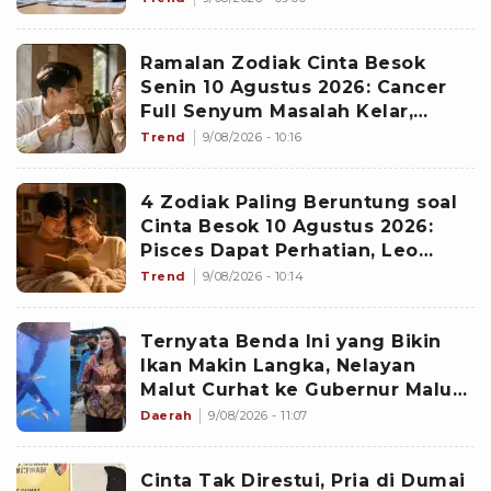
Ramalan Zodiak Cinta Besok
Senin 10 Agustus 2026: Cancer
Full Senyum Masalah Kelar,
Scorpio Awas Terprovokasi
Trend
9/08/2026 - 10:16
Kabar Burung di Awal Pekan
4 Zodiak Paling Beruntung soal
Cinta Besok 10 Agustus 2026:
Pisces Dapat Perhatian, Leo
Makin Dekat dengan Si Dia
Trend
9/08/2026 - 10:14
Ternyata Benda Ini yang Bikin
Ikan Makin Langka, Nelayan
Malut Curhat ke Gubernur Malut
Sherly Tjoanda soal Rumpon
Daerah
9/08/2026 - 11:07
Ilegal
Cinta Tak Direstui, Pria di Dumai