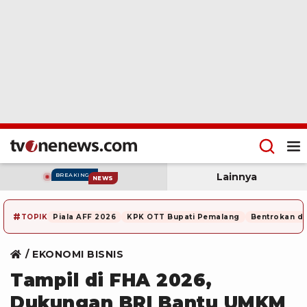
Lainnya
BREAKING
NEWS
#
TOPIK
Piala AFF 2026
KPK OTT Bupati Pemalang
Bentrokan di
EKONOMI BISNIS
Tampil di FHA 2026,
Dukungan BRI Bantu UMKM