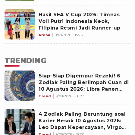
Hasil SEA V Cup 2026: Timnas
Voli Putri Indonesia Keok,
Filipina Resmi Jadi Runner-up
Arena
9/08/2026 - 15:25
TRENDING
Siap-Siap Digempur Rezeki! 6
Zodiak Paling Berlimpah Cuan di
10 Agustus 2026: Libra Panen
Proyek Emas
Trend
9/08/2026 - 08:23
4 Zodiak Paling Beruntung soal
Karier Besok 10 Agustus 2026:
Leo Dapat Kepercayaan, Virgo
Makin Diperhitungkan
Trend
9/08/2026 - 09:00