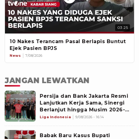
03:25
10 Nakes Terancam Pasal Berlapis Buntut
Ejek Pasien BPJS
News
7/08/2026
JANGAN LEWATKAN
‎Persija dan Bank Jakarta Resmi
Lanjutkan Kerja Sama, Sinergi
Berlanjut hingga Musim 2026-
2027
Liga Indonesia
9/08/2026 - 16:14
Babak Baru Kasus Bupati