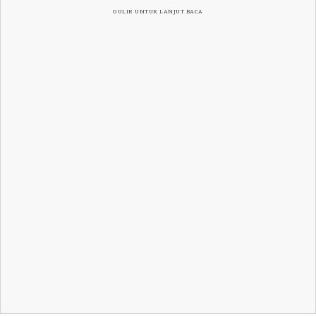
GULIR UNTUK LANJUT BACA