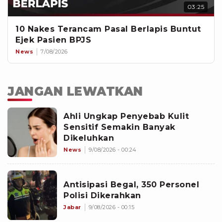
03:25
10 Nakes Terancam Pasal Berlapis Buntut
Ejek Pasien BPJS
News
7/08/2026
JANGAN LEWATKAN
Ahli Ungkap Penyebab Kulit
Sensitif Semakin Banyak
Dikeluhkan
News
9/08/2026 - 00:24
Antisipasi Begal, 350 Personel
Polisi Dikerahkan
Jabar
9/08/2026 - 00:15