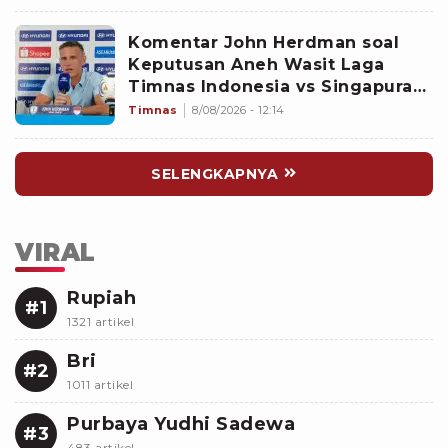
Komentar John Herdman soal
Keputusan Aneh Wasit Laga
Timnas Indonesia vs Singapura
di Piala AFF 2026: Percuma
Timnas
8/08/2026 - 12:14
Bahas Itu
SELENGKAPNYA
VIRAL
Rupiah
#1
1321 artikel
Bri
#2
1011 artikel
Purbaya Yudhi Sadewa
#3
483 artikel