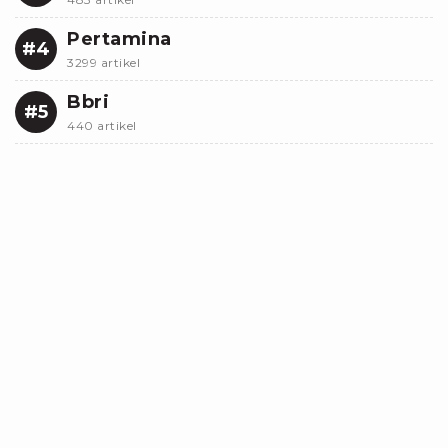
Pertamina
#4
3299 artikel
Bbri
#5
440 artikel