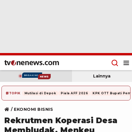
Lainnya
BREAKING
NEWS
#
TOPIK
Mutilasi di Depok
Piala AFF 2026
KPK OTT Bupati Pem
EKONOMI BISNIS
Rekrutmen Koperasi Desa
Membludak, Menkeu