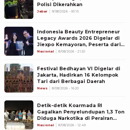
Polisi Dikerahkan
Jabar
9/08/2026 - 00:15
Indonesia Beauty Entrepreneur
Legacy Awards 2026 Digelar di
Jiexpo Kemayoran, Peserta dari
4 Negara Adu Karya PMU
Nasional
8/08/2026 - 21:20
Festival Bedhayan VI Digelar di
Jakarta, Hadirkan 16 Kelompok
Tari dari Berbagai Daerah
News
8/08/2026 - 16:20
Detik-detik Koarmada RI
Gagalkan Penyelundupan 1,3 Ton
Diduga Narkotika di Perairan
Bintan
Nasional
8/08/2026 - 12:49