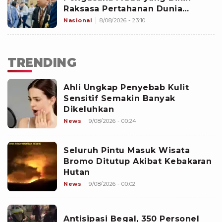
Raksasa Pertahanan Dunia
Kepincut Indonesia
Nasional
8/08/2026 - 23:10
TRENDING
Ahli Ungkap Penyebab Kulit
Sensitif Semakin Banyak
Dikeluhkan
News
9/08/2026 - 00:24
Seluruh Pintu Masuk Wisata
Bromo Ditutup Akibat Kebakaran
Hutan
News
9/08/2026 - 00:02
Antisipasi Begal, 350 Personel