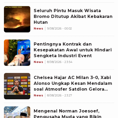
Seluruh Pintu Masuk Wisata
Bromo Ditutup Akibat Kebakaran
Hutan
News
9/08/2026 - 00:02
Pentingnya Kontrak dan
Kesepakatan Awal untuk Hindari
Sengketa Industri Event
News
8/08/2026 - 23:54
Chelsea Hajar AC Milan 3-0, Xabi
Alonso Ungkap Kesan Mendalam
soal Atmosfer Satdion Gelora
Bung Karno
News
8/08/2026 - 23:27
Mengenal Norman Joesoef,
Pengusaha Muda yang Bikin