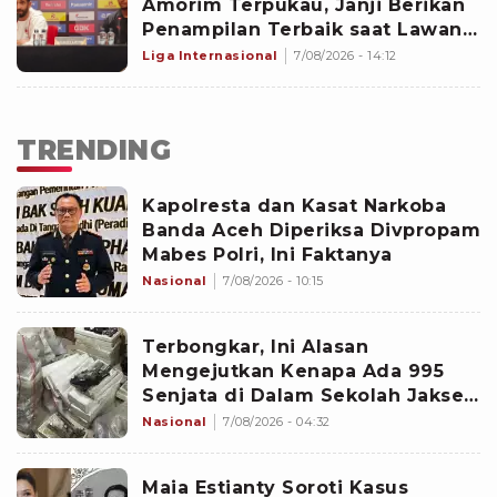
Amorim Terpukau, Janji Berikan
Penampilan Terbaik saat Lawan
Chelsea di GBK
Liga Internasional
7/08/2026 - 14:12
TRENDING
Kapolresta dan Kasat Narkoba
Banda Aceh Diperiksa Divpropam
Mabes Polri, Ini Faktanya
Nasional
7/08/2026 - 10:15
Terbongkar, Ini Alasan
Mengejutkan Kenapa Ada 995
Senjata di Dalam Sekolah Jaksel
Sejak 2020
Nasional
7/08/2026 - 04:32
Maia Estianty Soroti Kasus