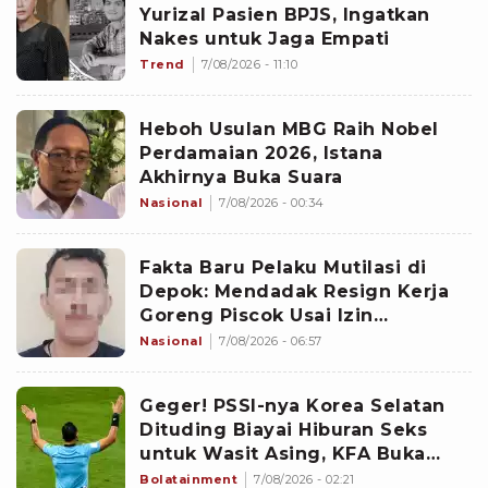
Yurizal Pasien BPJS, Ingatkan
Nakes untuk Jaga Empati
Trend
7/08/2026 - 11:10
Heboh Usulan MBG Raih Nobel
Perdamaian 2026, Istana
Akhirnya Buka Suara
Nasional
7/08/2026 - 00:34
Fakta Baru Pelaku Mutilasi di
Depok: Mendadak Resign Kerja
Goreng Piscok Usai Izin
Interview di Mal
Nasional
7/08/2026 - 06:57
Geger! PSSI-nya Korea Selatan
Dituding Biayai Hiburan Seks
untuk Wasit Asing, KFA Buka
Suara
Bolatainment
7/08/2026 - 02:21