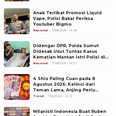
Anak Terlibat Promosi Liquid
Vape, Polisi Bakal Periksa
Youtuber Bigmo
Nasional
7/08/2026 - 14:46
Didengar DPR, Polda Sumut
Didesak Usut Tuntas Kasus
Kematian Mantan Istri Polisi di
Medan
Nasional
7/08/2026 - 14:27
4 Shio Paling Cuan pada 8
Agustus 2026: Kelinci dari
Teman Lama, Anjing Perlu
Waspada
Trend
7/08/2026 - 14:13
Milanisti Indonesia Buat Ruben