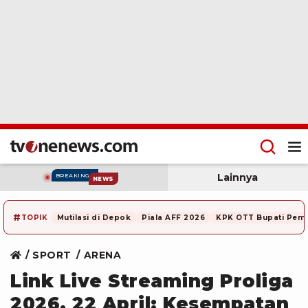
Lainnya
BREAKING
NEWS
#
TOPIK
Mutilasi di Depok
Piala AFF 2026
KPK OTT Bupati Pem
SPORT
ARENA
Link Live Streaming Proliga
2026, 22 April: Kesempatan