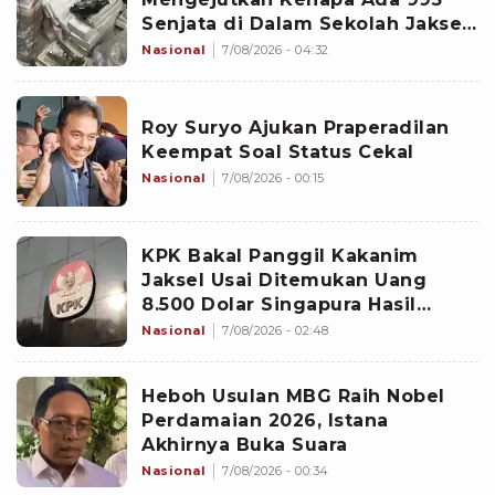
Senjata di Dalam Sekolah Jaksel
Sejak 2020
Nasional
7/08/2026 - 04:32
Roy Suryo Ajukan Praperadilan
Keempat Soal Status Cekal
Nasional
7/08/2026 - 00:15
KPK Bakal Panggil Kakanim
Jaksel Usai Ditemukan Uang
8.500 Dolar Singapura Hasil
Penggeledahan
Nasional
7/08/2026 - 02:48
Heboh Usulan MBG Raih Nobel
Perdamaian 2026, Istana
Akhirnya Buka Suara
Nasional
7/08/2026 - 00:34