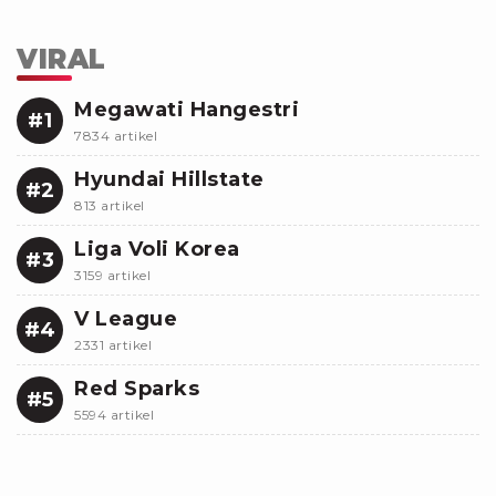
VIRAL
Megawati Hangestri
#1
7834 artikel
Hyundai Hillstate
#2
813 artikel
Liga Voli Korea
#3
3159 artikel
V League
#4
2331 artikel
Red Sparks
#5
5594 artikel