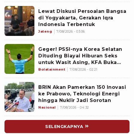
Lewat Diskusi Persoalan Bangsa
di Yogyakarta, Gerakan Iqra
Indonesia Terbentuk
Jateng
7/08/2026 - 03:06
Geger! PSSI-nya Korea Selatan
Dituding Biayai Hiburan Seks
untuk Wasit Asing, KFA Buka
Suara
Bolatainment
7/08/2026 - 02:21
BRIN Akan Pamerkan 150 Inovasi
ke Prabowo, Teknologi Energi
hingga Nuklir Jadi Sorotan
Nasional
7/08/2026 - 04:32
SELENGKAPNYA