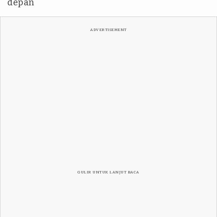
depan
ADVERTISEMENT
GULIR UNTUK LANJUT BACA