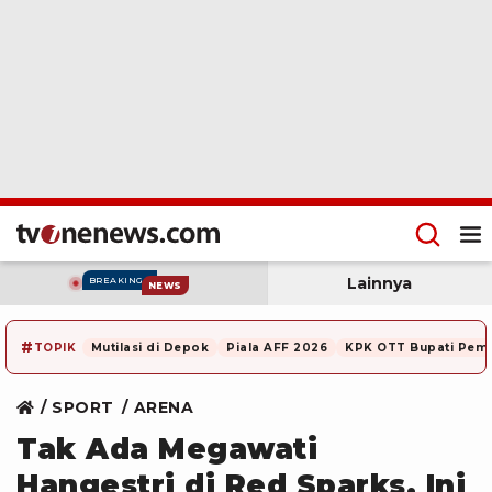
Lainnya
BREAKING
NEWS
#
TOPIK
Mutilasi di Depok
Piala AFF 2026
KPK OTT Bupati Pem
SPORT
ARENA
Tak Ada Megawati
Hangestri di Red Sparks, Ini