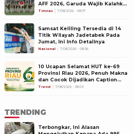
AFF 2026, Garuda Wajib Kalahkan
Singapura demi Lolos Semifinal
Timnas
7/08/2026 - 08:07
Samsat Keliling Tersedia di 14
Titik Wilayah Jadetabek Pada
Jumat, Ini Info Detailnya
Nasional
7/08/2026 - 08:06
10 Ucapan Selamat HUT ke-69
Provinsi Riau 2026, Penuh Makna
dan Cocok Dijadikan Caption
Media Sosial
Trend
7/08/2026 - 08:03
TRENDING
Terbongkar, Ini Alasan
Mengejutkan Kenapa Ada 995