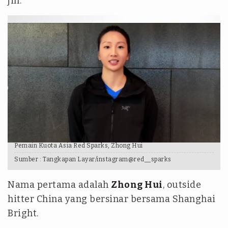
jin.
Pemain Kuota Asia Red Sparks, Zhong Hui
Sumber :
Tangkapan Layar/instagram@red__sparks
Nama pertama adalah
Zhong Hui
, outside
hitter China yang bersinar bersama Shanghai
Bright.