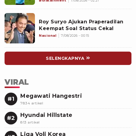
Bolatainment
7/08/2026 - 02:21
Roy Suryo Ajukan Praperadilan
Keempat Soal Status Cekal
Nasional
7/08/2026 - 00:15
SELENGKAPNYA
VIRAL
Megawati Hangestri
#1
7834 artikel
Hyundai Hillstate
#2
813 artikel
Liga Voli Korea