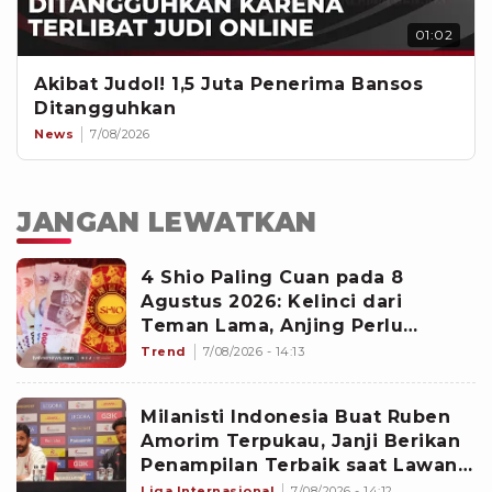
01:02
Akibat Judol! 1,5 Juta Penerima Bansos
Ditangguhkan
News
7/08/2026
JANGAN LEWATKAN
4 Shio Paling Cuan pada 8
Agustus 2026: Kelinci dari
Teman Lama, Anjing Perlu
Waspada
Trend
7/08/2026 - 14:13
Milanisti Indonesia Buat Ruben
Amorim Terpukau, Janji Berikan
Penampilan Terbaik saat Lawan
Chelsea di GBK
Liga Internasional
7/08/2026 - 14:12