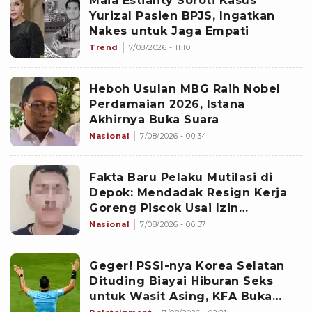
Maia Estianty Soroti Kasus
Yurizal Pasien BPJS, Ingatkan
Nakes untuk Jaga Empati
Trend
7/08/2026 - 11:10
Heboh Usulan MBG Raih Nobel
Perdamaian 2026, Istana
Akhirnya Buka Suara
Nasional
7/08/2026 - 00:34
Fakta Baru Pelaku Mutilasi di
Depok: Mendadak Resign Kerja
Goreng Piscok Usai Izin
Interview di Mal
Nasional
7/08/2026 - 06:57
Geger! PSSI-nya Korea Selatan
Dituding Biayai Hiburan Seks
untuk Wasit Asing, KFA Buka
Suara