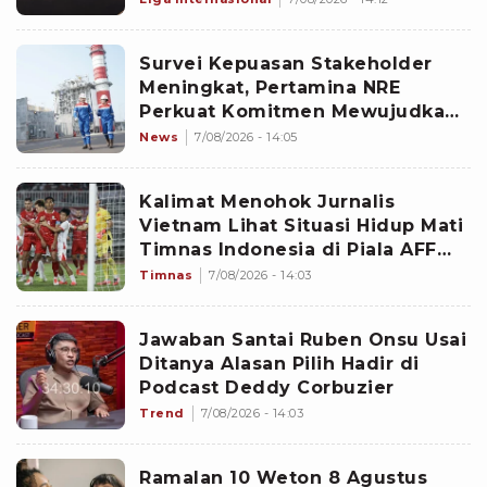
Survei Kepuasan Stakeholder
Meningkat, Pertamina NRE
Perkuat Komitmen Mewujudkan
Transisi Energi Berkelanjutan
News
7/08/2026 - 14:05
Kalimat Menohok Jurnalis
Vietnam Lihat Situasi Hidup Mati
Timnas Indonesia di Piala AFF
2026: Sulit tapi Garuda Bisa
Timnas
7/08/2026 - 14:03
Bangkit
Jawaban Santai Ruben Onsu Usai
Ditanya Alasan Pilih Hadir di
Podcast Deddy Corbuzier
Trend
7/08/2026 - 14:03
Ramalan 10 Weton 8 Agustus