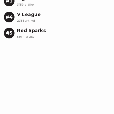
#3
3159 artikel
V League
#4
2331 artikel
Red Sparks
#5
5594 artikel