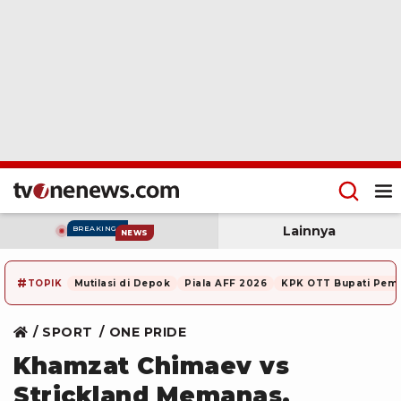
Lainnya
BREAKING
NEWS
#
TOPIK
Mutilasi di Depok
Piala AFF 2026
KPK OTT Bupati Pem
SPORT
ONE PRIDE
Khamzat Chimaev vs
Strickland Memanas,