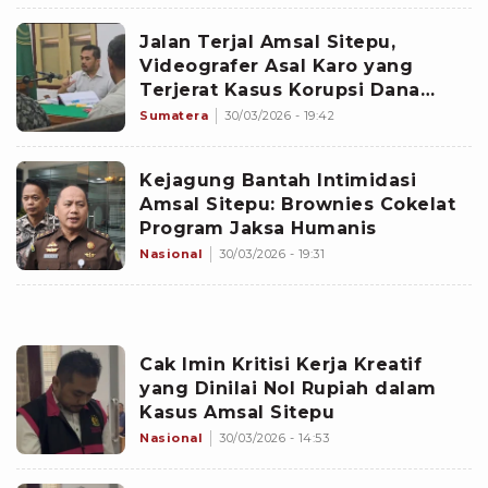
Jalan Terjal Amsal Sitepu,
Videografer Asal Karo yang
Terjerat Kasus Korupsi Dana
Desa
Sumatera
30/03/2026 - 19:42
Kejagung Bantah Intimidasi
Amsal Sitepu: Brownies Cokelat
Program Jaksa Humanis
Nasional
30/03/2026 - 19:31
Cak Imin Kritisi Kerja Kreatif
yang Dinilai Nol Rupiah dalam
Kasus Amsal Sitepu
Nasional
30/03/2026 - 14:53