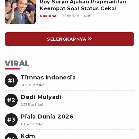
Roy Suryo Ajukan Praperadilan
Keempat Soal Status Cekal
Nasional
7/08/2026 - 00:15
SELENGKAPNYA
VIRAL
Timnas Indonesia
#1
50015 artikel
Dedi Mulyadi
#2
2235 artikel
Piala Dunia 2026
#3
10147 artikel
Kdm