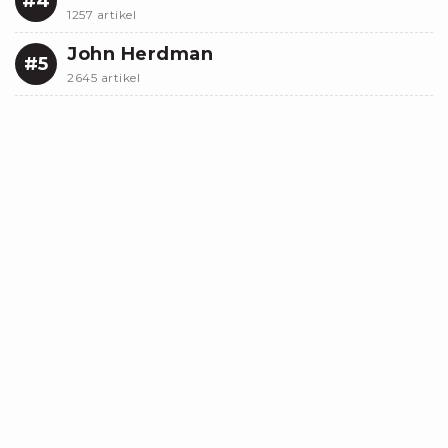
#4
1257 artikel
John Herdman
#5
2645 artikel