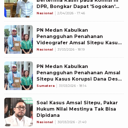
Berterima Kasih pada Komisi III
DPR, Bongkar Dapat 'Sogokan'
Brownies dari Jaksa
Nasional
2/04/2026 - 17:46
PN Medan Kabulkan
Penangguhan Penahanan
Videografer Amsal Sitepu Kasus
Korupsi Dana Desa di Karo
Nasional
31/03/2026 - 18:19
PN Medan Kabulkan
Penangguhan Penahanan Amsal
Sitepu Kasus Korupsi Dana Desa
di Karo
Sumatera
31/03/2026 - 18:14
Soal Kasus Amsal Sitepu, Pakar
Hukum Nilai Mestinya Tak Bisa
Dipidana
Nasional
30/03/2026 - 21:40