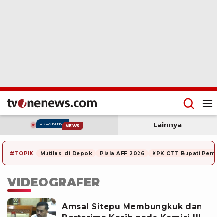
Lainnya
BREAKING
NEWS
#
TOPIK
Mutilasi di Depok
Piala AFF 2026
KPK OTT Bupati Pem
VIDEOGRAFER
Amsal Sitepu Membungkuk dan