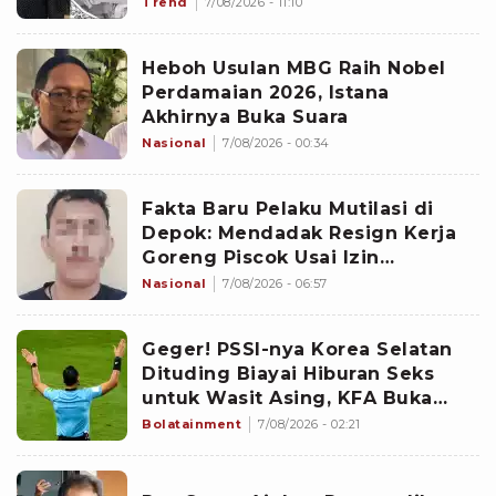
Trend
7/08/2026 - 11:10
Heboh Usulan MBG Raih Nobel
Perdamaian 2026, Istana
Akhirnya Buka Suara
Nasional
7/08/2026 - 00:34
Fakta Baru Pelaku Mutilasi di
Depok: Mendadak Resign Kerja
Goreng Piscok Usai Izin
Interview di Mal
Nasional
7/08/2026 - 06:57
Geger! PSSI-nya Korea Selatan
Dituding Biayai Hiburan Seks
untuk Wasit Asing, KFA Buka
Suara
Bolatainment
7/08/2026 - 02:21