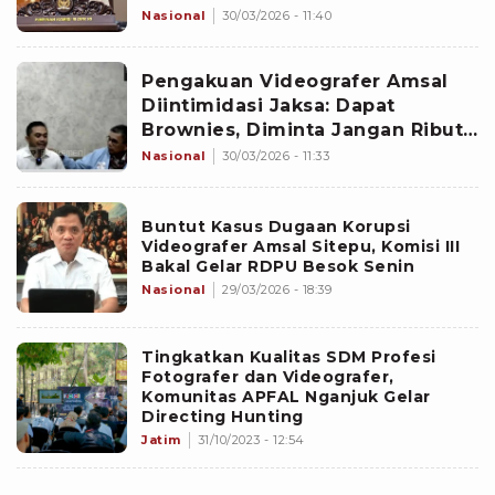
Industri Kreatif
Nasional
30/03/2026 - 11:40
Pengakuan Videografer Amsal
Diintimidasi Jaksa: Dapat
Brownies, Diminta Jangan Ribut
di Medsos
Nasional
30/03/2026 - 11:33
Buntut Kasus Dugaan Korupsi
Videografer Amsal Sitepu, Komisi III
Bakal Gelar RDPU Besok Senin
Nasional
29/03/2026 - 18:39
Tingkatkan Kualitas SDM Profesi
Fotografer dan Videografer,
Komunitas APFAL Nganjuk Gelar
Directing Hunting
Jatim
31/10/2023 - 12:54